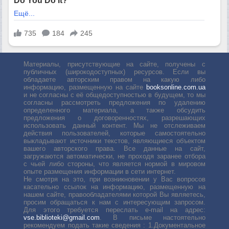
Материалы, присутствующие на сайте, получены с
публичных (широкодоступных) ресурсов. Если вы
обладаете авторским правом на какую либо
информацию, размещенную на сайте
booksonline.com.ua
и не согласны с её общедоступностью в будущем, то мы
согласны рассмотреть предложения по удалению
определенного материала, а также обсудить
предложения о договоренностях, разрешающих
использовать данный контент. Мы не отслеживаем
действия пользователей, которые самостоятельно
выкладывают источники текстов, являющиеся объектом
вашего авторского права. Все данные на сайт,
загружаются автоматически, не проходя заранее отбора
с чьей либо стороны, что является нормой в мировом
опыте размещения информации в сети интернет.
Не смотря на это, при возникновении у Вас вопросов
касательно ссылок на информацию, размещенную на
нашем сайте, правообладателями которой Вы являетесь,
просим обращаться к нам с интересующим запросом.
Для этого требуется переслать е-mail на адрес:
vse.biblioteki@gmail.com
. В письме настоятельно
рекомендуем подать такие сведения : 1.Документальное