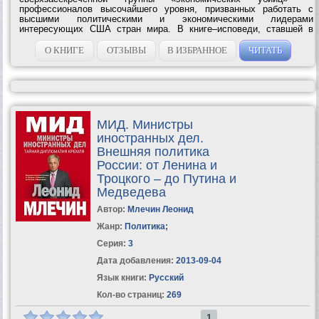
профессионалов высочайшего уровня, призванных работать с
высшими политическими и экономическими лидерами
интересующих США стран мира. В книге–исповеди, ставшей в
США и Европе бестселлером, Дж. Перкинс раскрывает тайные
пружины мировой экономической политики,...
О КНИГЕ
ОТЗЫВЫ
В ИЗБРАННОЕ
ЧИТАТЬ
МИД. Министры
иностранных дел.
Внешняя политика
России: от Ленина и
Троцкого – до Путина и
Медведева
Автор:
Млечин Леонид
Жанр:
Политика
;
Серия:
3
Дата добавления:
2013-09-04
Язык книги:
Русский
Кол-во страниц:
269
1