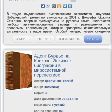
В труде выдающегося американского экономиста, лауреата
Нобелевской премии по экономике за 2001 г. Джозефа Юджина
Стиглица, впервые публикуемом на русском языке, излагаются
глубоко аргументированные взгляды и размышления по
проблемам глобализации, которые приобрели исключительную
актуальность в наше время. Особый интерес имеют суждения
автора по вопросам реформ в России. Написанная в научно-
публицистическом жанре книга может быть...
О КНИГЕ
ОТЗЫВЫ
В ИЗБРАННОЕ
ЧИТАТЬ
Адепт Бурдье на
Кавказе: Эскизы к
биографии в
миросистемной
перспективе
Автор:
Дерлугьян Георгий
Жанр:
Политика
;
Серия:
3
Дата добавления:
2013-12-18
Язык книги:
Русский
Кол-во страниц:
161