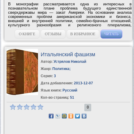
В монографии рассматривается одна из интересных в
познавательном плане проблема будущего единственной
сверхдержавы мира — закат Америки. На основании анализа
современных проблем американской экономики и бизнеса,
внешней и внутренней политики, семейно-брачных отношений,
культурного разнообразия и религиозного плюрализма,
философии и образования, иммиграции и этносов, музыки и
социологии и других сфер жизни с позиций как...
О КНИГЕ
ОТЗЫВЫ
В ИЗБРАННОЕ
ЧИТАТЬ
Итальянский фашизм
Автор:
Устрялов Николай
Жанр:
Политика
;
Серия:
3
Дата добавления:
2013-12-07
Язык книги:
Русский
Кол-во страниц:
51
0