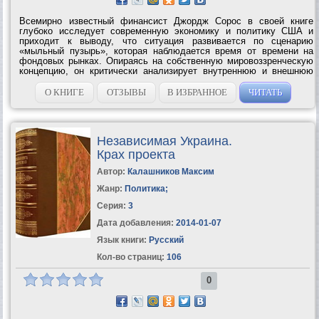
Всемирно известный финансист Джордж Сорос в своей книге
глубоко исследует современную экономику и политику США и
приходит к выводу, что ситуация развивается по сценарию
«мыльный пузырь», которая наблюдается время от времени на
фондовых рынках. Опираясь на собственную мировоззренческую
концепцию, он критически анализирует внутреннюю и внешнюю
политику Джорджа Буша и показывает ее пагубные последствия.
Автор приходит к выводу о...
О КНИГЕ
ОТЗЫВЫ
В ИЗБРАННОЕ
ЧИТАТЬ
Независимая Украина.
Крах проекта
Автор:
Калашников Максим
Жанр:
Политика
;
Серия:
3
Дата добавления:
2014-01-07
Язык книги:
Русский
Кол-во страниц:
106
0