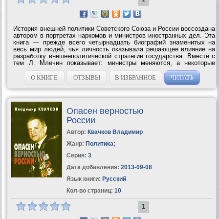
История внешней политики Советского Союза и России воссоздана
автором в портретах наркомов и министров иностранных дел. Эта
книга — прежде всего четырнадцать биографий знаменитых на
весь мир людей, чья личность оказывала решающее влияние на
разработку внешнеполитической стратегии государства. Вместе с
тем Л. Млечин показывает: министры меняются, а некоторые
традиции дипломатии, заложенные сразу после революции,
сохраняются. ...
О КНИГЕ
ОТЗЫВЫ
В ИЗБРАННОЕ
ЧИТАТЬ
Опасен верностью
России
Автор:
Квачков Владимир
Жанр:
Политика
;
Серия:
3
Дата добавления:
2013-09-08
Язык книги:
Русский
Кол-во страниц:
10
1