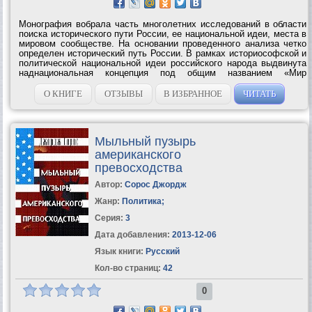
Монография вобрала часть многолетних исследований в области
поиска исторического пути России, ее национальной идеи, места в
мировом сообществе. На основании проведенного анализа четко
определен исторический путь России. В рамках историософской и
политической национальной идеи российского народа выдвинута
наднациональная концепция под общим названием «Мир
православный», подразумевающая объединение не менее 360 млн
человек....
О КНИГЕ
ОТЗЫВЫ
В ИЗБРАННОЕ
ЧИТАТЬ
Мыльный пузырь
американского
превосходства
Автор:
Сорос Джордж
Жанр:
Политика
;
Серия:
3
Дата добавления:
2013-12-06
Язык книги:
Русский
Кол-во страниц:
42
0