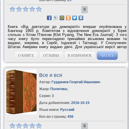
0
Книга «Від диктатури до демократії» вперше опублікована у
Бангкоці 1993 р. Комітетом з відновлення демократії у Бірмі
спільно з Хітом П’яінгом (Khit Pyaing, The New Era Journal). З того
часу книгу було перекладено принаймні вісьмома мовами та
видано, зокрема, в Сербії, Індонезії і Таїланді. У Сполучених
Штатах Америки книгу видано двічі. Для української версії автор
надіслав більш актуальну статистичну інформацію. Український
переклад книги...
О КНИГЕ
ОТЗЫВЫ
В ИЗБРАННОЕ
ЧИТАТЬ
Все и вся
Автор:
Гурджиев Георгий Иванович
Жанр:
Политика
;
Серия:
3
Дата добавления:
2016-10-15
Язык книги:
Русский
Кол-во страниц:
456
0