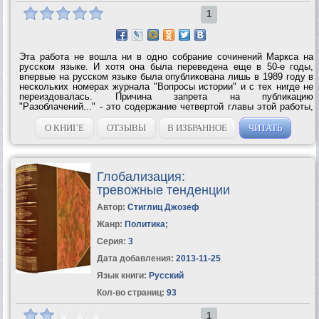
1
Эта работа не вошла ни в одно собрание сочинений Маркса на
русском языке. И хотя она была переведена еще в 50-е годы,
впервые на русском языке была опубликована лишь в 1989 году в
нескольких номерах журнала "Вопросы истории" и с тех нигде не
переиздовалась. Причина запрета на публикацию
"Разоблачений..." - это содержание четвертой главы этой работы,
где содержатся крайне нелестные отзывы о России и ее
правителях, а так же политике имперской...
О КНИГЕ
ОТЗЫВЫ
В ИЗБРАННОЕ
ЧИТАТЬ
Глобализация:
тревожные тенденции
Автор:
Стиглиц Джозеф
Жанр:
Политика
;
Серия:
3
Дата добавления:
2013-11-25
Язык книги:
Русский
Кол-во страниц:
93
1