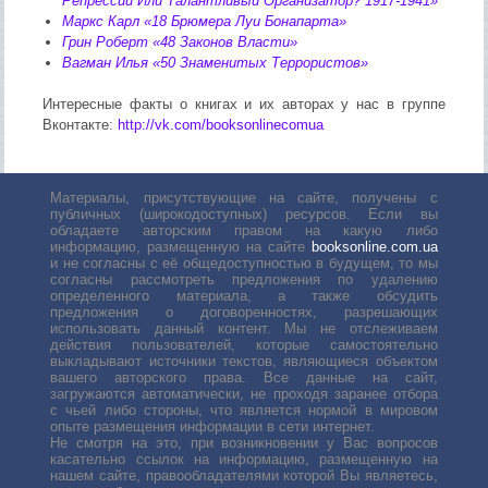
Репрессий Или Талантливый Организатор? 1917-1941»
Маркс Карл «18 Брюмера Луи Бонапарта»
Грин Роберт «48 Законов Власти»
Вагман Илья «50 Знаменитых Террористов»
Интересные факты о книгах и их авторах у нас в группе
Вконтакте:
http://vk.com/booksonlinecomua
Материалы, присутствующие на сайте, получены с
публичных (широкодоступных) ресурсов. Если вы
обладаете авторским правом на какую либо
информацию, размещенную на сайте
booksonline.com.ua
и не согласны с её общедоступностью в будущем, то мы
согласны рассмотреть предложения по удалению
определенного материала, а также обсудить
предложения о договоренностях, разрешающих
использовать данный контент. Мы не отслеживаем
действия пользователей, которые самостоятельно
выкладывают источники текстов, являющиеся объектом
вашего авторского права. Все данные на сайт,
загружаются автоматически, не проходя заранее отбора
с чьей либо стороны, что является нормой в мировом
опыте размещения информации в сети интернет.
Не смотря на это, при возникновении у Вас вопросов
касательно ссылок на информацию, размещенную на
нашем сайте, правообладателями которой Вы являетесь,