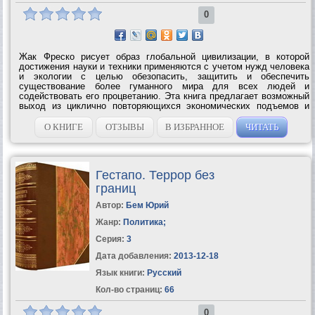
0
Жак Фреско рисует образ глобальной цивилизации, в которой
достижения науки и техники применяются с учетом нужд человека
и экологии с целью обезопасить, защитить и обеспечить
существование более гуманного мира для всех людей и
содействовать его процветанию. Эта книга предлагает возможный
выход из циклично повторяющихся экономических подъемов и
рецессий, голода, бедности, ухудшения состояния окружающей
среды и территориальных...
О КНИГЕ
ОТЗЫВЫ
В ИЗБРАННОЕ
ЧИТАТЬ
Гестапо. Террор без
границ
Автор:
Бем Юрий
Жанр:
Политика
;
Серия:
3
Дата добавления:
2013-12-18
Язык книги:
Русский
Кол-во страниц:
66
0