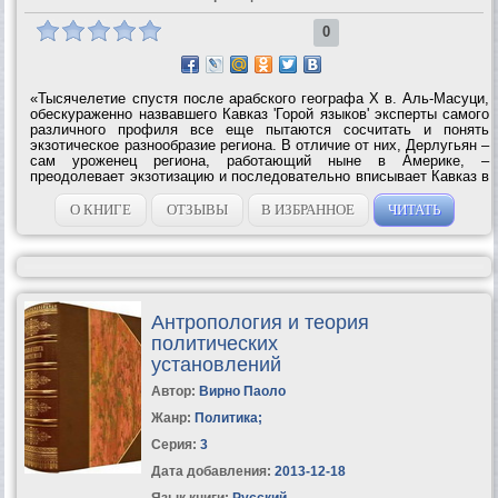
0
«Тысячелетие спустя после арабского географа X в. Аль-Масуци,
обескураженно назвавшего Кавказ 'Горой языков' эксперты самого
различного профиля все еще пытаются сосчитать и понять
экзотическое разнообразие региона. В отличие от них, Дерлугьян –
сам уроженец региона, работающий ныне в Америке, –
преодолевает экзотизацию и последовательно вписывает Кавказ в
мировой контекст. Аналитически точно используя взятые у Бурдье
довольно...
О КНИГЕ
ОТЗЫВЫ
В ИЗБРАННОЕ
ЧИТАТЬ
Антропология и теория
политических
установлений
Автор:
Вирно Паоло
Жанр:
Политика
;
Серия:
3
Дата добавления:
2013-12-18
Язык книги:
Русский