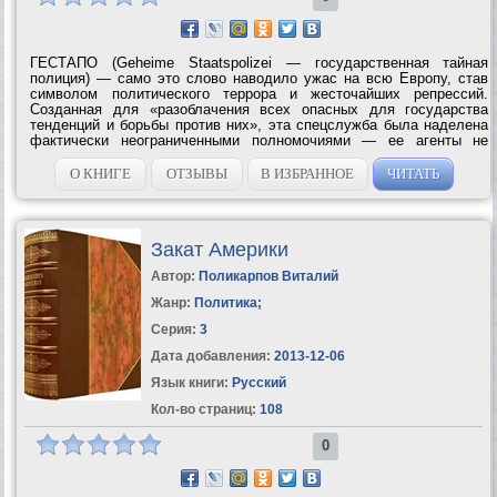
ГЕСТАПО (Geheime Staatspolizei — государственная тайная
полиция) — само это слово наводило ужас на всю Европу, став
символом политического террора и жесточайших репрессий.
Созданная для «разоблачения всех опасных для государства
тенденций и борьбы против них», эта спецслужба была наделена
фактически неограниченными полномочиями — ее агенты не
только имели право на розыскные мероприятия, обыски и аресты
Feinde des Deutschen Volk («врагов немецкого...
О КНИГЕ
ОТЗЫВЫ
В ИЗБРАННОЕ
ЧИТАТЬ
Закат Америки
Автор:
Поликарпов Виталий
Жанр:
Политика
;
Серия:
3
Дата добавления:
2013-12-06
Язык книги:
Русский
Кол-во страниц:
108
0