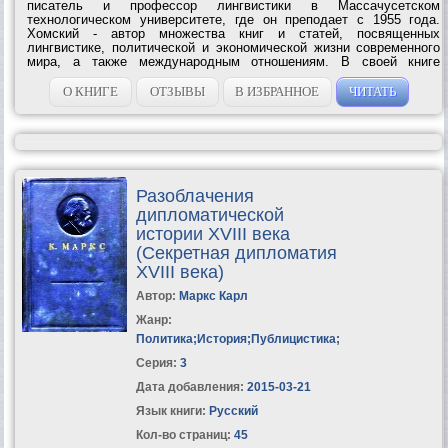
писатель и профессор лингвистики в Массачусетском
технологическом университете, где он преподает с 1955 года.
Хомский - автор множества книг и статей, посвященных
лингвистике, политической и экономической жизни современного
мира, а также международным отношениям. В своей книге
'Прибыль на людях', первое издание которой увидело свет в 1999
году, Хомский подвергает развернутой...
О КНИГЕ
ОТЗЫВЫ
В ИЗБРАННОЕ
ЧИТАТЬ
Разоблачения
дипломатической
истории XVIII века
(Секретная дипломатия
XVIII века)
Автор:
Маркс Карл
Жанр:
Политика
;
История
;
Публицистика
;
Серия:
3
Дата добавления:
2015-03-21
Язык книги:
Русский
Кол-во страниц:
45