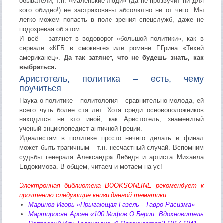
обыватели, т.н. «маленькие люди» (да не прозвучит ни для
кого обидно!) не застрахованы абсолютно ни от чего. Мы
легко можем попасть в поле зрения спецслужб, даже не
подозревая об этом.
И всё – затянет в водоворот «большой политики», как в
сериале «КГБ в смокинге» или романе Г.Грина «Тихий
американец».
Да так затянет, что не будешь знать, как
выбраться.
Аристотель, политика – есть, чему
поучиться
Наука о политике – политология – сравнительно молода, ей
всего чуть более ста лет. Хотя среди основоположников
находится не кто иной, как Аристотель, знаменитый
ученый-энциклопедист античной Греции.
Идеалистам в политике просто нечего делать и финал
может быть трагичным – т.н. несчастный случай. Вспомним
судьбы генерала Александра Лебедя и артиста Михаила
Евдокимова. В общем, читаем и мотаем на ус!
Электронная библиотека BOOKSONLINE рекомендует к
прочтению следующие книги данной тематики:
Маринов Игорь «Прыгающая Газель - Тавро Расизма»
Мартиросян Арсен «100 Мифов О Берии. Вдохновитель