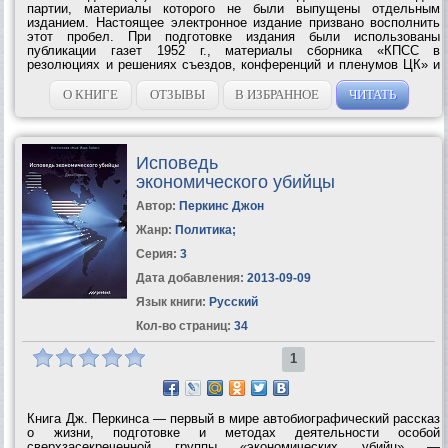
партии, материалы которого не были выпущены отдельным
изданием. Настоящее электронное издание призвано восполнить
этот пробел. При подготовке издания были использованы
публикации газет 1952 г., материалы сборника «КПСС в
резолюциях и решениях съездов, конференций и пленумов ЦК» и
информация сайта «Справочник по истории Коммунистической
партии Советского Союза 1898 – 1991»...
О КНИГЕ
ОТЗЫВЫ
В ИЗБРАННОЕ
ЧИТАТЬ
Исповедь
экономического убийцы
Автор:
Перкинс Джон
Жанр:
Политика
;
Серия:
3
Дата добавления:
2013-09-09
Язык книги:
Русский
Кол-во страниц:
34
1
Книга Дж. Перкинса — первый в мире автобиографический рассказ
о жизни, подготовке и методах деятельности особой
сверхзасекреченной группы «экономических убийц» —