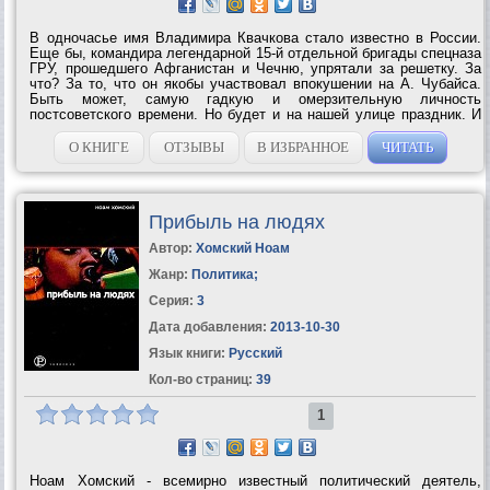
В одночасье имя Владимира Квачкова стало известно в России.
Еще бы, командира легендарной 15-й отдельной бригады спецназа
ГРУ, прошедшего Афганистан и Чечню, упрятали за решетку. За
что? За то, что он якобы участвовал впокушении на А. Чубайса.
Быть может, самую гадкую и омерзительную личность
постсоветского времени. Но будет и на нашей улице праздник. И
Россия воздаст должное своим...
О КНИГЕ
ОТЗЫВЫ
В ИЗБРАННОЕ
ЧИТАТЬ
Прибыль на людях
Автор:
Хомский Ноам
Жанр:
Политика
;
Серия:
3
Дата добавления:
2013-10-30
Язык книги:
Русский
Кол-во страниц:
39
1
Ноам Хомский - всемирно известный политический деятель,