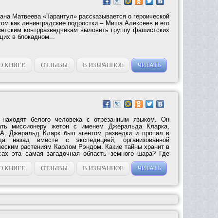
ана Матвеева «Тарантул» рассказывается о героической
том как ленинградские подростки – Миша Алексеев и его
ветским контрразведчикам выловить группу фашистских
их в блокадном...
О КНИГЕ
ОТЗЫВЫ
В ИЗБРАННОЕ
ЧИТАТЬ
 находят белого человека с отрезанным языком. Он
дать миссионеру жетон с именем Джеральда Кларка,
А. Джеральд Кларк был агентом разведки и пропал в
да назад вместе с экспедицией, организованной
ческим растениям Карлом Рэндом. Какие тайны хранит в
сах эта самая загадочная область земного шара? Где
О КНИГЕ
ОТЗЫВЫ
В ИЗБРАННОЕ
ЧИТАТЬ