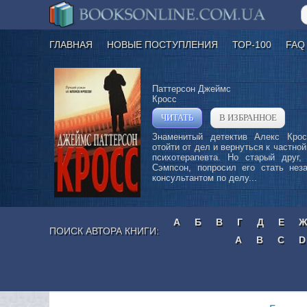
ГЛАВНАЯ
НОВЫЕ ПОСТУПЛЕНИЯ
ТОР-100
FAQ
Паттерсон Джеймс
Кросс
ЧИТАТЬ
В ИЗБРАННОЕ
»
Знаменитый детектив Алекс Кро
отойти от дел и вернуться к частной
психотерапевта. Но старый друг, 
Сэмпсон, попросил его стать нез
консультантом по делу...
А
Б
В
Г
Д
Е
ПОИСК АВТОРА КНИГИ:
A
B
C
D