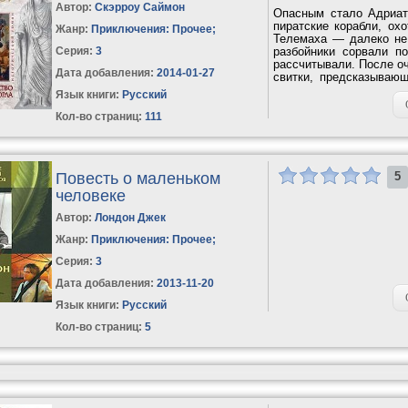
Автор:
Скэрроу Саймон
Опасным стало Адриат
пиратские корабли, ох
Жанр:
Приключения: Прочее
;
Телемаха — далеко не
Серия:
3
разбойники сорвали п
рассчитывали. После о
Дата добавления:
2014-01-27
свитки, предсказывающ
чем...
Язык книги:
Русский
Кол-во страниц:
111
Повесть о маленьком
5
человеке
Автор:
Лондон Джек
Жанр:
Приключения: Прочее
;
Серия:
3
Дата добавления:
2013-11-20
Язык книги:
Русский
Кол-во страниц:
5