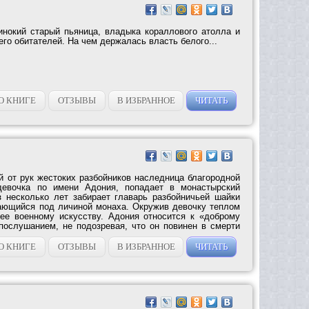
нокий старый пьяница, владыка кораллового атолла и
его обитателей. На чем держалась власть белого...
О КНИГЕ
ОТЗЫВЫ
В ИЗБРАННОЕ
ЧИТАТЬ
й от рук жестоких разбойников наследница благородной
девочка по имени Адония, попадает в монастырский
з несколько лет забирает главарь разбойничьей шайки
ающийся под личиной монаха. Окружив девочку теплом
 ее военному искусству. Адония относится к «доброму
ослушанием, не подозревая, что он повинен в смерти
О КНИГЕ
ОТЗЫВЫ
В ИЗБРАННОЕ
ЧИТАТЬ