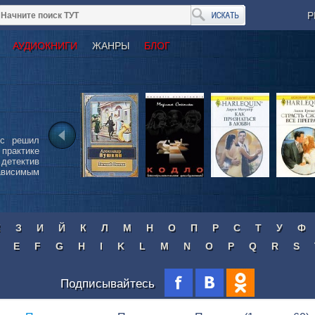
Р
АУДИОКНИГИ
ЖАНРЫ
БЛОГ
сс решил
 практике
детектив
ависимым
Ж
З
И
Й
К
Л
М
Н
О
П
Р
С
Т
У
Ф
E
F
G
H
I
K
L
M
N
O
P
Q
R
S
Подписывайтесь