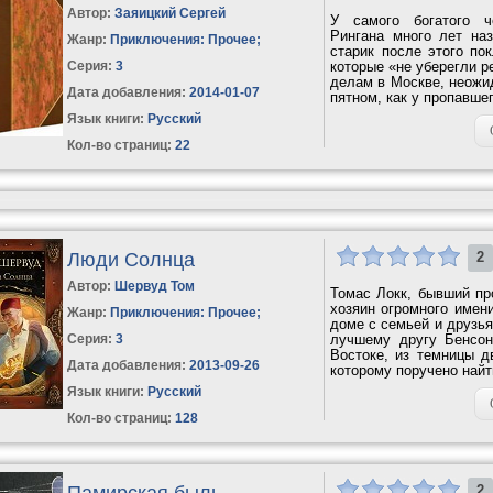
Автор:
Заяицкий Сергей
У самого богатого ч
Рингана много лет наз
Жанр:
Приключения: Прочее
;
старик после этого по
Серия:
3
которые «не уберегли р
делам в Москве, неожи
Дата добавления:
2014-01-07
пятном, как у пропавше
Язык книги:
Русский
Кол-во страниц:
22
Люди Солнца
2
Автор:
Шервуд Том
Томас Локк, бывший пр
хозяин огромного имен
Жанр:
Приключения: Прочее
;
доме с семьей и друзья
Серия:
3
лучшему другу Бенсон
Востоке, из темницы д
Дата добавления:
2013-09-26
которому поручено найт
Язык книги:
Русский
Кол-во страниц:
128
Памирская быль
2