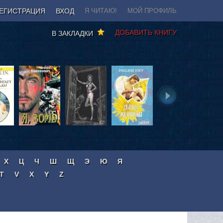
ЕГИСТРАЦИЯ
ВХОД
Я ЧИТАЮ!
МОЙ ПРОФИЛЬ
ДОБАВИТЬ КНИГУ
В ЗАКЛАДКИ
Х
Ц
Ч
Ш
Щ
Э
Ю
Я
T
V
X
Y
Z