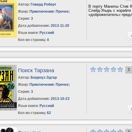
Автор:
Говард Роберт
В порту Манилы Стив К
Слейд-Упырь с корабля
Жанр:
Приключения: Прочее
;
«доброжелатель» предла
Серия:
3
Дата добавления:
2013-11-20
Язык книги:
Русский
Кол-во страниц:
4
Поиск Тарзана
3
Автор:
Берроуз Эдгар
Жанр:
Приключения: Прочее
;
Серия:
3
Дата добавления:
2013-10-23
Язык книги:
Русский
Кол-во страниц:
62