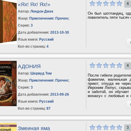
«Ях! Ях! Ях!»
4
Автор:
Лондон Джек
Он был шотландец, оди
повелитель пяти тысяч 
Жанр:
Приключения: Прочее
;
Серия:
3
Дата добавления:
2013-10-30
Язык книги:
Русский
Кол-во страниц:
4
АДОНИЯ
4
Автор:
Шервуд Том
После гибели родителе
фамилии, маленькая 
Жанр:
Приключения: Прочее
;
приют, откуда ее чере
Серия:
3
Иероним Люпус, скрыв
и заботой, он обучает
Дата добавления:
2013-09-26
монаху» с любовью и п
ее...
Язык книги:
Русский
Кол-во страниц:
87
Змеиная яма
3