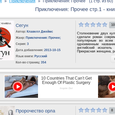
я
Приключения
Приключения: Прочее
(1 стр. из 60)
Приключения: Прочее стр.1 - кни
Сегун
10
Автор:
Клавелл Джеймс
Столкновение двух кул
сделали роман соврем
Жанр:
Приключения: Прочее
;
популярным во всем 
Серия:
3
одноименным названи
английский искатель
Дата добавления:
2013-10-15
Прекрасная женщина, р
любви. Все это...
Язык книги:
Русский
Кол-во страниц:
354
Пророчество орла
8