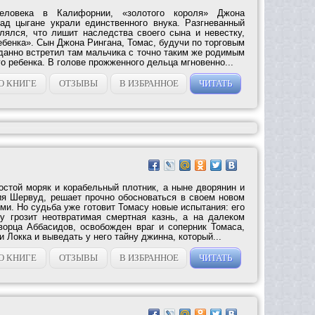
еловека в Калифорнии, «золотого короля» Джона
ад цыгане украли единственного внука. Разгневанный
клялся, что лишит наследства своего сына и невестку,
ебенка». Сын Джона Рингана, Томас, будучи по торговым
данно встретил там мальчика с точно таким же родимым
го ребенка. В голове прожженного дельца мгновенно...
О КНИГЕ
ОТЗЫВЫ
В ИЗБРАННОЕ
ЧИТАТЬ
остой моряк и корабельный плотник, а ныне дворянин и
ия Шервуд, решает прочно обосноваться в своем новом
ми. Но судьба уже готовит Томасу новые испытания: его
у грозит неотвратимая смертная казнь, а на далеком
ворца Аббасидов, освобожден враг и соперник Томаса,
и Локка и выведать у него тайну джинна, который...
О КНИГЕ
ОТЗЫВЫ
В ИЗБРАННОЕ
ЧИТАТЬ