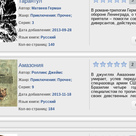
Тарантул
3
Автор:
Матвеев Герман
В романе-трилогии Герм
обороне Ленинграда, о 
Жанр:
Приключения: Прочее
;
приятели – помогли со
Серия:
3
диверсантов, действующ
Дата добавления:
2013-09-28
Язык книги:
Русский
Кол-во страниц:
140
Амазония
2
Автор:
Роллинс Джеймс
В джунглях Амазонии
умирает, успев пере
Жанр:
Приключения: Прочее
;
спецназовца армии СШ
Серия:
9
Бразилии четыре го
специалистом по тропи
Дата добавления:
2013-11-18
своих девственных ле
находился Кларк...
Язык книги:
Русский
Кол-во страниц:
184