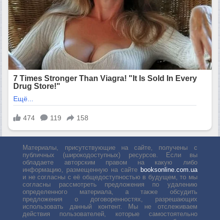
Материалы, присутствующие на сайте, получены с
публичных (широкодоступных) ресурсов. Если вы
обладаете авторским правом на какую либо
информацию, размещенную на сайте
booksonline.com.ua
и не согласны с её общедоступностью в будущем, то мы
согласны рассмотреть предложения по удалению
определенного материала, а также обсудить
предложения о договоренностях, разрешающих
использовать данный контент. Мы не отслеживаем
действия пользователей, которые самостоятельно