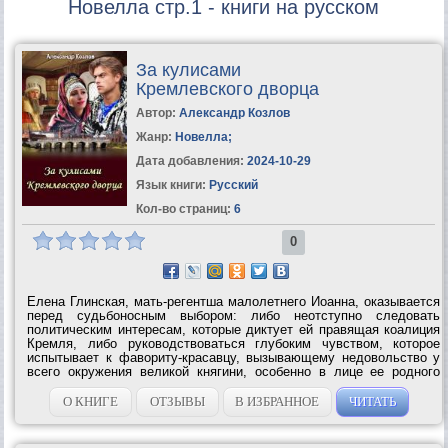
Новелла стр.1 - книги на русском
За кулисами
Кремлевского дворца
Автор:
Александр Козлов
Жанр:
Новелла
;
Дата добавления:
2024-10-29
Язык книги:
Русский
Кол-во страниц:
6
0
Елена Глинская, мать-регентша малолетнего Иоанна, оказывается
перед судьбоносным выбором: либо неотступно следовать
политическим интересам, которые диктует ей правящая коалиция
Кремля, либо руководствоваться глубоким чувством, которое
испытывает к фавориту-красавцу, вызывающему недовольство у
всего окружения великой княгини, особенно в лице ее родного
дядьки — боярина Михаила...
О КНИГЕ
ОТЗЫВЫ
В ИЗБРАННОЕ
ЧИТАТЬ