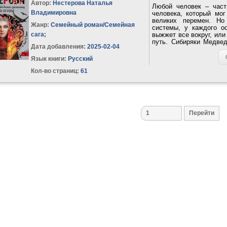
Автор:
Нестерова Наталья
Любой человек – част
Владимировна
человека, который мог
великих перемен. Но
Жанр:
Семейный роман/Семейная
системы, у каждого ос
сага
;
выжжет все вокруг, или
путь. Сибиряки Медве
Дата добавления:
2025-02-04
и...
Язык книги:
Русский
Кол-во страниц:
61