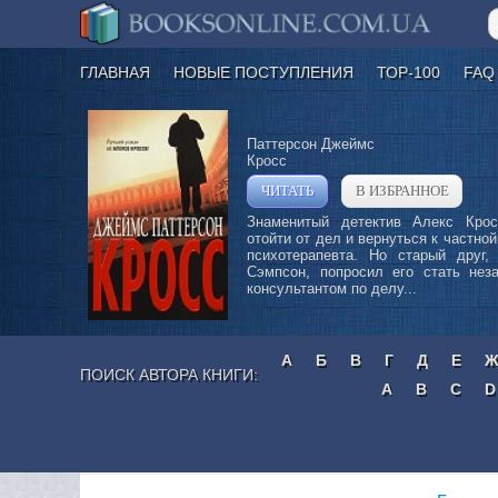
ГЛАВНАЯ
НОВЫЕ ПОСТУПЛЕНИЯ
ТОР-100
FAQ
Паттерсон Джеймс
Кросс
ЧИТАТЬ
В ИЗБРАННОЕ
»
Знаменитый детектив Алекс Кро
отойти от дел и вернуться к частной
психотерапевта. Но старый друг, 
Сэмпсон, попросил его стать нез
консультантом по делу...
А
Б
В
Г
Д
Е
ПОИСК АВТОРА КНИГИ:
A
B
C
D