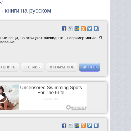
1)
- книги на русском
зные вещи, но отрицают очевидные , например магию. Я
вование...
О КНИГЕ
ОТЗЫВЫ
В ИЗБРАННОЕ
ЧИТАТЬ