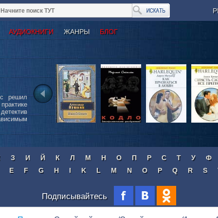
Р
АУДИОКНИГИ
ЖАНРЫ
БЛОГ
сс решил
 практике
детектив
ависимым
Ж
З
И
Й
К
Л
М
Н
О
П
Р
С
Т
У
Ф
E
F
G
H
I
K
L
M
N
O
P
Q
R
S
Подписывайтесь