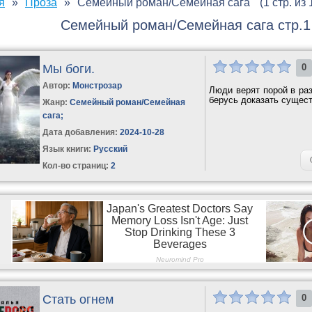
я
Проза
Семейный роман/Семейная сага
(1 стр. из 
Семейный роман/Семейная сага стр.1 
Мы боги.
0
Автор:
Монстрозар
Люди верят порой в ра
берусь доказать сущест
Жанр:
Семейный роман/Семейная
сага
;
Дата добавления:
2024-10-28
Язык книги:
Русский
Кол-во страниц:
2
Стать огнем
0