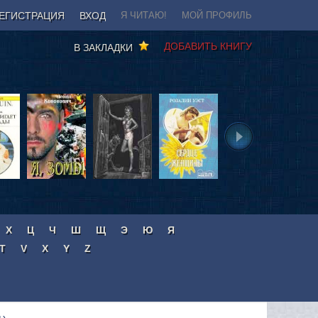
ЕГИСТРАЦИЯ
ВХОД
Я ЧИТАЮ!
МОЙ ПРОФИЛЬ
ДОБАВИТЬ КНИГУ
В ЗАКЛАДКИ
Х
Ц
Ч
Ш
Щ
Э
Ю
Я
T
V
X
Y
Z