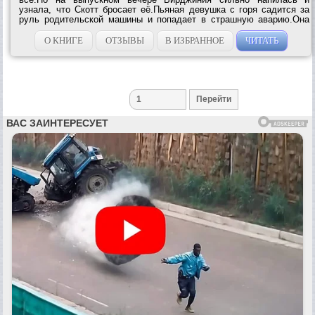
узнала, что Скотт бросает её.Пьяная девушка с горя садится за
руль родительской машины и попадает в страшную аварию.Она
жива, но ноги пришлось ампутировать.Вирджиния не хочет так
жить.Жить инвалидом.Она...
О КНИГЕ
ОТЗЫВЫ
В ИЗБРАННОЕ
ЧИТАТЬ