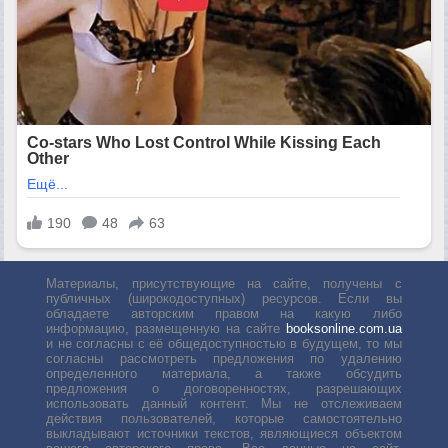
Материалы, присутствующие на сайте, получены с
публичных (широкодоступных) ресурсов. Если вы
обладаете авторским правом на какую либо
информацию, размещенную на сайте
booksonline.com.ua
и не согласны с её общедоступностью в будущем, то мы
согласны рассмотреть предложения по удалению
определенного материала, а также обсудить
предложения о договоренностях, разрешающих
использовать данный контент. Мы не отслеживаем
действия пользователей, которые самостоятельно
выкладывают источники текстов, являющиеся объектом