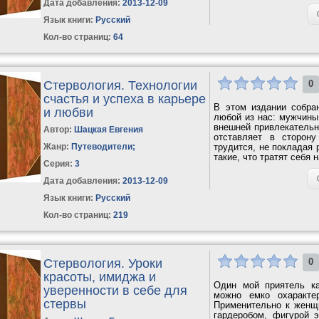
отдыхе,...
Дата добавления:
2013-12-09
Язык книги:
Русский
Кол-во страниц:
64
Стервология. Технологии
0
счастья и успеха в карьере
В этом издании собра
и любви
любой из нас: мужчины,
внешней привлекательно
Автор:
Шацкая Евгения
отставляет в сторону
Жанр:
Путеводители
;
трудится, не покладая 
такие, что тратят себя 
Серия:
3
Дата добавления:
2013-12-09
Язык книги:
Русский
Кол-во страниц:
219
Стервология. Уроки
0
красоты, имиджа и
Один мой приятель ка
уверенности в себе для
можно емко охаракте
стервы
Применительно к женщ
гардеробом, фигурой 