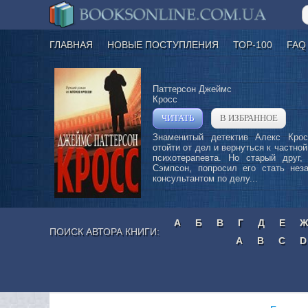
ГЛАВНАЯ
НОВЫЕ ПОСТУПЛЕНИЯ
ТОР-100
FAQ
Паттерсон Джеймс
Кросс
ЧИТАТЬ
В ИЗБРАННОЕ
»
Знаменитый детектив Алекс Кро
отойти от дел и вернуться к частной
психотерапевта. Но старый друг, 
Сэмпсон, попросил его стать нез
консультантом по делу...
А
Б
В
Г
Д
Е
ПОИСК АВТОРА КНИГИ:
A
B
C
D