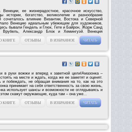
а Венеции, ее жизнерадостное, красочное искусство,
цы истории, богатство, великолепие и разнообразие
ой сочеталось влияние Византии, Востока и Северной
елало Венецию идеальным убежищем для художников,
десь бывали Гендель и Глюк, Гете и Байрон, Жорж Санд
 Врубель, Александр Блок и Хемингуэй. Венеция
О КНИГЕ
ОТЗЫВЫ
В ИЗБРАННОЕ
ЧИТАТЬ
и в руки вожжи и вперед к заветной цели!Амазонка –
оять на месте и ждать, когда же ее заметят и оценят.
ь и побеждать, не обращая внимания на то, как на это
онка принимает на себя ответственность за свою жизнь,
онка использует шансы и возможности не оглядываясь и
 этом скажут окружающие, куда там – она уже...
О КНИГЕ
ОТЗЫВЫ
В ИЗБРАННОЕ
ЧИТАТЬ