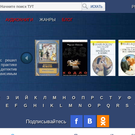
Р
АУДИОКНИГИ
ЖАНРЫ
БЛОГ
сс решил
 практике
детектив
ависимым
Ж
З
И
Й
К
Л
М
Н
О
П
Р
С
Т
У
Ф
E
F
G
H
I
K
L
M
N
O
P
Q
R
S
Подписывайтесь