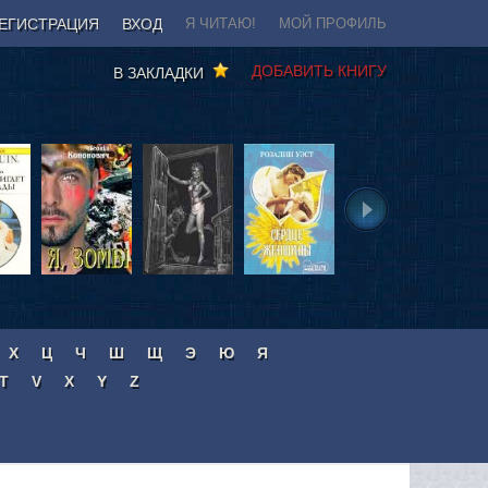
ЕГИСТРАЦИЯ
ВХОД
Я ЧИТАЮ!
МОЙ ПРОФИЛЬ
ДОБАВИТЬ КНИГУ
В ЗАКЛАДКИ
Х
Ц
Ч
Ш
Щ
Э
Ю
Я
T
V
X
Y
Z