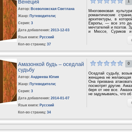
Венеция
1
Автор:
Всеволожская Светлана
Многовековая культур
романтические страни
Жанр:
Путеводители
;
архитектуры, в котор
Серия:
3
Европы, — все это д
мечтателей и поэтов. З
Дата добавления:
2013-12-03
и Мюссе, Суриков и
запоминается...
Язык книги:
Русский
Кол-во страниц:
37
Амазонкой будь – оседлай
0
судьбу
Оседлай судьбу, возьм
Автор:
Андреева Юлия
женщина не желающая ст
Она призвана атаковат
Жанр:
Путеводители
;
посмотрят другие. Амаз
беря от нее все. Амаз
Серия:
3
не задумываясь, что об
Дата добавления:
2014-01-07
Язык книги:
Русский
Кол-во страниц:
34