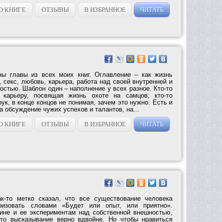
О КНИГЕ
ОТЗЫВЫ
В ИЗБРАННОЕ
ЧИТАТЬ
ны главы из всех моих книг. Оглавление – как жизнь
 секс, любовь, карьера, работа над своей внутренней и
стью. Шаблон один – наполнение у всех разное. Кто-то
 карьеру, посвящая жизнь охоте на самцов; кто-то
рук, в конце концов не понимая, зачем это нужно. Есть и
на обсуждение чужих успехов и талантов, на...
О КНИГЕ
ОТЗЫВЫ
В ИЗБРАННОЕ
ЧИТАТЬ
к-то метко сказал, что все существование человека
ризовать словами «Будет или опыт, или приятно».
ине и ее экспериментам над собственной внешностью,
это высказывание верно вдвойне. Но чтобы нравиться