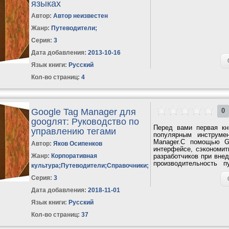
языках
Автор:
Автор неизвестен
Жанр:
Путеводители
;
Серия:
3
Дата добавления:
2013-10-16
Язык книги:
Русский
Кол-во страниц:
4
Google Tag Manager для
0
googлят: Руководство по
Перед вами первая кн
управлению тегами
популярным инструме
Manager.С помощью G
Автор:
Яков Осипенков
интерфейсе, сэкономит
Жанр:
Корпоративная
разработчиков при внед
производительность 
культура
;
Путеводители
;
Справочники
;
предотвратить...
Серия:
3
Дата добавления:
2018-11-01
Язык книги:
Русский
Кол-во страниц:
37