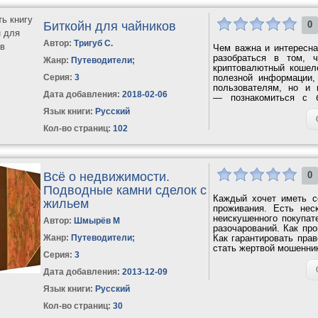
Биткойн для чайников
0
Автор:
Тригуб С.
Чем важна и интересна
разобраться в том, ч
Жанр:
Путеводители
;
криптовалютный кошеле
Серия:
3
полезной информации,
пользователям, но и 
Дата добавления:
2018-02-06
— познакомиться с б
оказаться...
Язык книги:
Русский
Кол-во страниц:
102
Всё о недвижимости.
0
Подводные камни сделок с
Каждый хочет иметь с
жильем
проживания. Есть нес
неискушенного покупат
Автор:
Шмырёв М
разочарований. Как пр
Жанр:
Путеводители
;
Как гарантировать прав
стать жертвой мошенник
Серия:
3
Дата добавления:
2013-12-09
Язык книги:
Русский
Кол-во страниц:
30