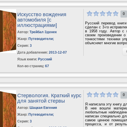
Искусство вождения
0
автомобиля [с
Русский перевод книг
иллюстрациями]
сделан с 3-го исправле
в 1958 году. Автор с 
Автор:
Трейбал Зденек
своем произведении о
Жанр:
Путеводители
;
тонкостями техники у
объясняет многие вопр
Серия:
3
Дата добавления:
2013-12-07
Язык книги:
Русский
Кол-во страниц:
67
Стервология. Краткий курс
0
для занятой стервы
Я написала эту книгу д
Автор:
Шацкая Евгения
В нее вошли материа
любопытные наблюдени
Жанр:
Путеводители
;
написан специально дл
самое ценное помещал
Серия:
3
процесса, и от резуль