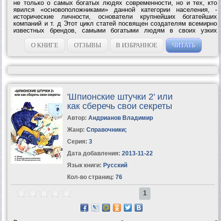
не только о самых богатых людях современности, но и тех, кто
явился «основоположниками» данной категории населения, -
исторические личности, основатели крупнейших богатейших
компаний и т. д Этот цикл статей посвящен создателям всемирно
известных брендов, самыми богатыми людям в своих узких
кругах, например - спортсмены, актеры, политики. И, конечно же, в
этом списке нашли...
О КНИГЕ
ОТЗЫВЫ
В ИЗБРАННОЕ
ЧИТАТЬ
'Шпионские штучки 2' или
как сберечь свои секреты
Автор:
Андрианов Владимир
Жанр:
Справочники
;
Серия:
3
Дата добавления:
2013-11-22
Язык книги:
Русский
Кол-во страниц:
76
1