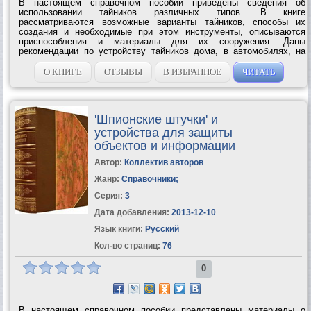
В настоящем справочном пособии приведены сведения об
использовании тайников различных типов. В книге
рассматриваются возможные варианты тайников, способы их
создания и необходимые при этом инструменты, описываются
приспособления и материалы для их сооружения. Даны
рекомендации по устройству тайников дома, в автомобилях, на
приусадебном участке и т. п. Особое место уделено способам и
методам контроля и защиты информации....
О КНИГЕ
ОТЗЫВЫ
В ИЗБРАННОЕ
ЧИТАТЬ
'Шпионские штучки' и
устройства для защиты
объектов и информации
Автор:
Коллектив авторов
Жанр:
Справочники
;
Серия:
3
Дата добавления:
2013-12-10
Язык книги:
Русский
Кол-во страниц:
76
0
В настоящем справочном пособии представлены материалы о