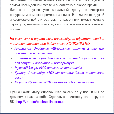
бесконечно приятно читать книги бесплатно, находясь в
самом неожиданном месте и абсолютно в любое время.
Для этого нужен уже банальный доступ к интернет
ресурсам и немного времени на поиск. В отличие от другой
информационной литературы, справочники имеют четкую
структуру, поэтому поиск нужного материала в них намного
проще.
На какие книги cправочники рекомендует обратить особое
внимание электронная библиотека BOOKSONLINE:
Андрианов Владимир «Шпионские штучки 2 или как
сберечь свои секреты»
Коллектив авторов 'шпионские штучки' и устройства
для защиты объектов и информации
Мусский Игорь «100 великих мыслителей»
Кушнир Александр «100 магнитоальбомов советского
рока»
Мортон Дженкинс «101 ключевая идея: эволюция»
Нужно найти книгу справочник? Закажи её у нас, и мы её
добавим к нам на сайт! Сделать это можно у нас в группе
ВК:
http://vk.com/booksonlinecomua