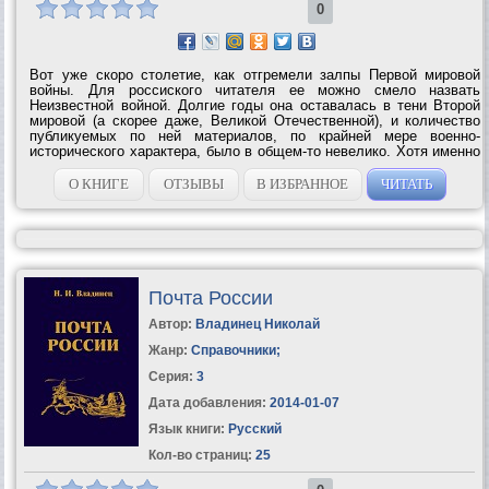
0
Вот уже скоро столетие, как отгремели залпы Первой мировой
войны. Для россиского читателя ее можно смело назвать
Неизвестной войной. Долгие годы она оставалась в тени Второй
мировой (а скорее даже, Великой Отечественной), и количество
публикуемых по ней материалов, по крайней мере военно-
исторического характера, было в общем-то невелико. Хотя именно
эта война заложила основы практически всех современных родов
войск (пожалуй, кроме...
О КНИГЕ
ОТЗЫВЫ
В ИЗБРАННОЕ
ЧИТАТЬ
Почта России
Автор:
Владинец Николай
Жанр:
Справочники
;
Серия:
3
Дата добавления:
2014-01-07
Язык книги:
Русский
Кол-во страниц:
25