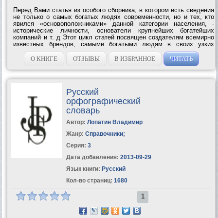
Перед Вами статья из особого сборника, в котором есть сведения
не только о самых богатых людях современности, но и тех, кто
явился «основоположниками» данной категории населения, -
исторические личности, основатели крупнейших богатейших
компаний и т. д Этот цикл статей посвящен создателям всемирно
известных брендов, самыми богатыми людям в своих узких
кругах, например - спортсмены, актеры, политики. И, конечно же, в
этом списке нашли...
О КНИГЕ
ОТЗЫВЫ
В ИЗБРАННОЕ
ЧИТАТЬ
Русский
орфографический
словарь
Автор:
Лопатин Владимир
Жанр:
Справочники
;
Серия:
3
Дата добавления:
2013-09-29
Язык книги:
Русский
Кол-во страниц:
1680
1