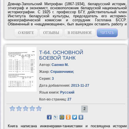
Довнар-Запольский Митрофан (1867-1934), беларусский историк,
этнограф и экономист, основоположник беларуской национальной
историографии. С 1925 г. профессор БГУ, действительный член
Института беларуской культуры, председатель его историко-
археографической комиссии и сотрудник Госплана БССР.
Обвиненный в «нацдемовщине», был вынужден оставить работу и
в 1926 г. выехать в Москву. Было заблокировано его избрание
академиком АН СССР, осуждена...
О КНИГЕ
ОТЗЫВЫ
В ИЗБРАННОЕ
ЧИТАТЬ
Т-64. ОСНОВНОЙ
БОЕВОЙ ТАНК
Автор:
Саенко М.
Жанр:
Справочники
;
Серия:
3
Дата добавления:
2013-11-27
Язык книги:
Русский
Кол-во страниц:
27
2
Книга написана инженерами-танкистами и посвящена истории