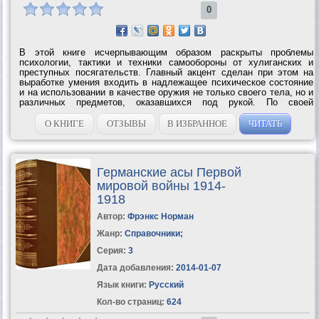
0
В этой книге исчерпывающим образом раскрыты проблемы
психологии, тактики и техники самообороны от хулиганских и
преступных посягательств. Главный акцент сделан при этом на
выработке умения входить в надлежащее психическое состояние
и на использовании в качестве оружия не только своего тела, но и
различных предметов, оказавшихся под рукой. По своей
информативности книга не имеет себе равных ни в отечественной,
ни в зарубежной...
О КНИГЕ
ОТЗЫВЫ
В ИЗБРАННОЕ
ЧИТАТЬ
Германские асы Первой
мировой войны 1914-
1918
Автор:
Фрэнкс Норман
Жанр:
Справочники
;
Серия:
3
Дата добавления:
2014-01-07
Язык книги:
Русский
Кол-во страниц:
624