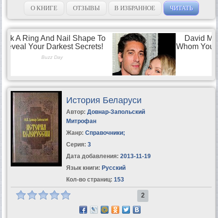
форме. Каждый раздел сопровождается примерами тестовых
заданий, позволяющими проверить свои...
О КНИГЕ
ОТЗЫВЫ
В ИЗБРАННОЕ
ЧИТАТЬ
История Беларуси
Автор:
Довнар-Запольский
Митрофан
Жанр:
Справочники
;
Серия:
3
Дата добавления:
2013-11-19
Язык книги:
Русский
Кол-во страниц:
153
2