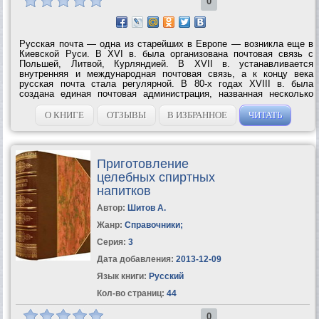
0
Русская почта — одна из старейших в Европе — возникла еще в
Киевской Руси. В XVI в. была организована почтовая связь с
Польшей, Литвой, Курляндией. В XVII в. устанавливается
внутренняя и международная почтовая связь, а к концу века
русская почта стала регулярной. В 80-х годах XVIII в. была
создана единая почтовая администрация, названная несколько
позднее Главным почтовым управлением. Подробно об истории
русской почты рассказывается в...
О КНИГЕ
ОТЗЫВЫ
В ИЗБРАННОЕ
ЧИТАТЬ
Приготовление
целебных спиртных
напитков
Автор:
Шитов А.
Жанр:
Справочники
;
Серия:
3
Дата добавления:
2013-12-09
Язык книги:
Русский
Кол-во страниц:
44
0