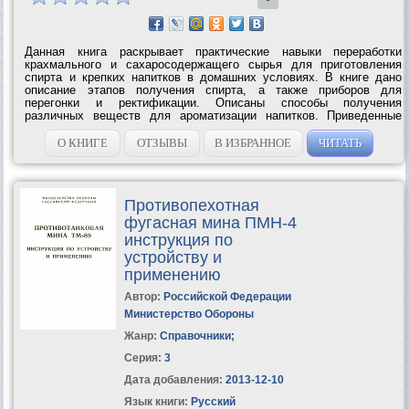
Данная книга раскрывает практические навыки переработки
крахмального и сахаросодержащего сырья для приготовления
спирта и крепких напитков в домашних условиях. В книге дано
описание этапов получения спирта, а также приборов для
перегонки и ректификации. Описаны способы получения
различных веществ для ароматизации напитков. Приведенные
рецепты позволяют приготовить ароматные крепкие напитки и
натуральные вина с высокими...
О КНИГЕ
ОТЗЫВЫ
В ИЗБРАННОЕ
ЧИТАТЬ
Противопехотная
фугасная мина ПМН-4
инструкция по
устройству и
применению
Автор:
Российской Федерации
Министерство Обороны
Жанр:
Справочники
;
Серия:
3
Дата добавления:
2013-12-10
Язык книги:
Русский