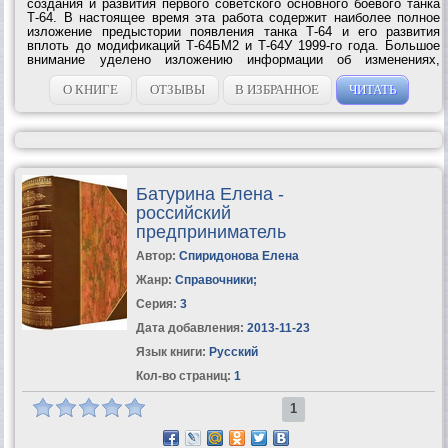
создания и развития первого советского основного боевого танка
Т-64. В настоящее время эта работа содержит наиболее полное
изложение предыстории появления танка Т-64 и его развития
вплоть до модификаций Т-64БМ2 и Т-64У 1999-го года. Большое
внимание уделено изложению информации об изменениях,
которые вносились в конструкцию танков Т-64 в разные годы. Дана
информация о танках...
О КНИГЕ
ОТЗЫВЫ
В ИЗБРАННОЕ
ЧИТАТЬ
Батурина Елена -
российский
предприниматель
Автор:
Спиридонова Елена
Жанр:
Справочники
;
Серия:
3
Дата добавления:
2013-11-23
Язык книги:
Русский
Кол-во страниц:
1
1