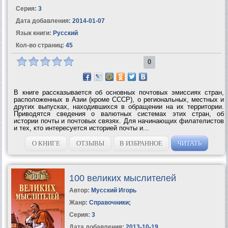
Серия:
3
Дата добавления:
2014-01-07
Язык книги:
Русский
Кол-во страниц:
45
0
В книге рассказывается об основных почтовых эмиссиях стран,
расположенных в Азии (кроме СССР), о региональных, местных и
других выпусках, находившихся в обращении на их территории.
Приводятся сведения о валютных системах этих стран, об
истории почты и почтовых связях. Для начинающих филателистов
и тех, кто интересуется историей почты и...
О КНИГЕ
ОТЗЫВЫ
В ИЗБРАННОЕ
ЧИТАТЬ
100 великих мыслителей
Автор:
Мусский Игорь
Жанр:
Справочники
;
Серия:
3
Дата добавления:
2013-10-19