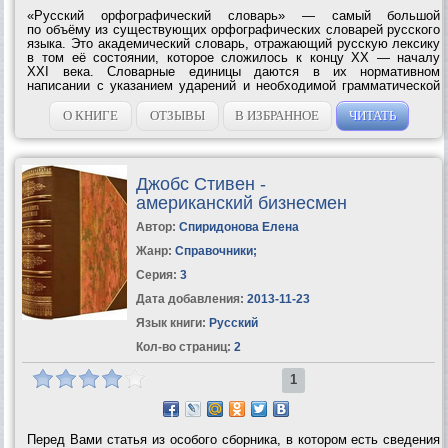
«Русский орфографический словарь» — самый большой
по объёму из существующих орфографических словарей русского
языка. Это академический словарь, отражающий русскую лексику
в том её состоянии, которое сложилось к концу XX — началу
XXI века. Словарные единицы даются в их нормативном
написании с указанием ударений и необходимой грамматической
информацией. Во 2-м издании объём словаря увеличен на 20 тыс.
единиц, в том числе...
О КНИГЕ
ОТЗЫВЫ
В ИЗБРАННОЕ
ЧИТАТЬ
Джобс Стивен -
американский бизнесмен
Автор:
Спиридонова Елена
Жанр:
Справочники
;
Серия:
3
Дата добавления:
2013-11-23
Язык книги:
Русский
Кол-во страниц:
2
1
Перед Вами статья из особого сборника, в котором есть сведения