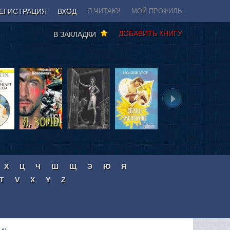
ЕГИСТРАЦИЯ
ВХОД
Я ЧИТАЮ!
МОЙ ПРОФИЛЬ
ДОБАВИТЬ КНИГУ
В ЗАКЛАДКИ
Х
Ц
Ч
Ш
Щ
Э
Ю
Я
T
V
X
Y
Z