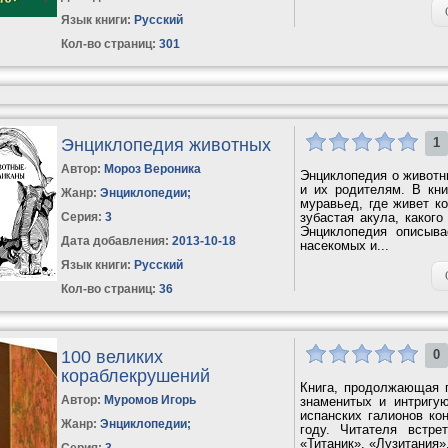
Язык книги:
Русский
Кол-во страниц:
301
Энциклопедия животных
1
Автор:
Мороз Вероника
Энциклопедия о животн
и их родителям. В кни
Жанр:
Энциклопедии
;
муравьед, где живет ко
Серия:
3
зубастая акула, каког
Энциклопедия описыва
Дата добавления:
2013-10-18
насекомых и...
Язык книги:
Русский
Кол-во страниц:
36
100 великих
0
кораблекрушений
Книга, продолжающая 
Автор:
Муромов Игорь
знаменитых и интригу
испанских галионов ко
Жанр:
Энциклопедии
;
году. Читателя встре
«Титаник», «Лузитания»
Серия:
3