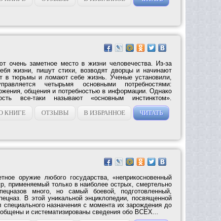
т очень заметное место в жизни человечества. Из-за
бя жизни, пишут стихи, возводят дворцы и начинают
ут в тюрьмы и ломают себе жизнь. Ученые установили,
равляется четырьмя основными потребностями:
ожения, общения и потребностью в информации. Однако
ость все-таки называют «основным инстинктом».
О КНИГЕ
ОТЗЫВЫ
В ИЗБРАННОЕ
ЧИТАТЬ
етное оружие любого государства, «неприкосновенный
ур, применяемый только в наиболее острых, смертельно
пецназов много, но самый боевой, подготовленный,
пецназ. В этой уникальной энциклопедии, посвященной
л специального назначения с момента их зарождения до
бобщены и систематизированы сведения обо ВСЕХ...