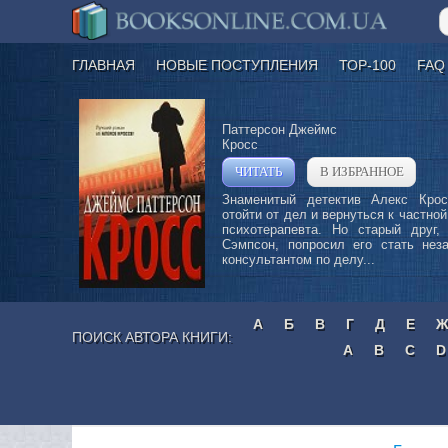
ГЛАВНАЯ
НОВЫЕ ПОСТУПЛЕНИЯ
ТОР-100
FAQ
Паттерсон Джеймс
Кросс
ЧИТАТЬ
В ИЗБРАННОЕ
»
Знаменитый детектив Алекс Кро
отойти от дел и вернуться к частной
психотерапевта. Но старый друг, 
Сэмпсон, попросил его стать нез
консультантом по делу...
А
Б
В
Г
Д
Е
ПОИСК АВТОРА КНИГИ:
A
B
C
D