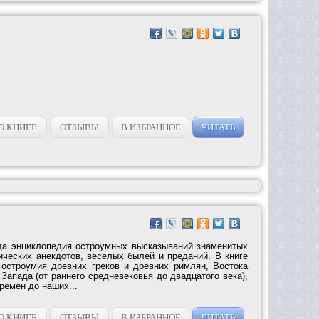
О КНИГЕ
ОТЗЫВЫ
В ИЗБРАННОЕ
ЧИТАТЬ
да энциклопедия остроумных высказываний знаменитых
ических анекдотов, веселых былей и преданий. В книге
остроумия древних греков и древних римлян, Востока
, Запада (от раннего средневековья до двадцатого века),
ремен до наших...
О КНИГЕ
ОТЗЫВЫ
В ИЗБРАННОЕ
ЧИТАТЬ