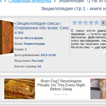
я
Справочная литература
Энциклопедии
(1 стр. из 
Энциклопедии стр.1 - книги 
«Энциклопедия секса»:
2
Откровения обо всем: Секс
О сексе кто-то давн
и вы
беднякам, — то есть од
бесплатно. Действител
Автор:
Мэсси Дорин
этого наслаждения, та
Жанр:
Энциклопедии
;
хотел бы получить сек
Но если секс — дар прир
Серия:
3
Дата добавления:
2013-12-06
Язык книги:
Русский
Кол-во страниц:
64