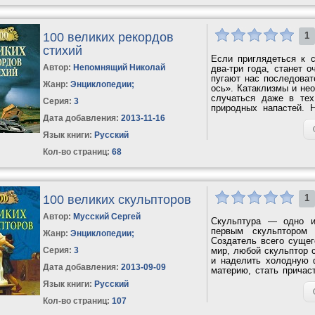
100 великих рекордов
1
стихий
Если приглядеться к 
Автор:
Непомнящий Николай
два-три года, станет о
пугают нас последоват
Жанр:
Энциклопедии
;
ось». Катаклизмы и не
случаться даже в тех
Серия:
3
природных напастей. 
себе...
Дата добавления:
2013-11-16
Язык книги:
Русский
Кол-во страниц:
68
100 великих скульпторов
1
Автор:
Мусский Сергей
Скульптура — одно и
первым скульптором 
Жанр:
Энциклопедии
;
Создатель всего сущег
Серия:
3
мир, любой скульптор с
и наделить холодную 
Дата добавления:
2013-09-09
материю, стать причас
искусства...
Язык книги:
Русский
Кол-во страниц:
107