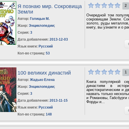
Я познаю мир. Сокровища
2
Земли
Очередной том популя
Автор:
Голицын М.
сокровищам Земли. Сок
золото, руды металлов,
Жанр:
Энциклопедии
;
книгу, вы узнаете и о р
Серия:
3
Дата добавления:
2013-12-03
Язык книги:
Русский
Кол-во страниц:
53
100 великих династий
1
Автор:
Жадько Елена
Книга популярной с
династиям в истори
Жанр:
Энциклопедии
;
аристократическим и д
Серия:
3
назвать только нескол
и Романовы, Габсбурги
Дата добавления:
2013-11-15
Форды и...
Язык книги:
Русский
Кол-во страниц:
148