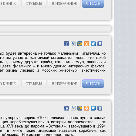
О КНИГЕ
ОТЗЫВЫ
В ИЗБРАННОЕ
ЧИТАТЬ
ых будет интересна не только маленьким читателям, но
ге вы узнаете: как зимой согревается лось, кто такой
ала, почему дерутся крабы, как спит лемур, опасна ли
о цвета фламинго – и много других интересных фактов.
ет жизнь лесных и морских животных, экзотических
О КНИГЕ
ОТЗЫВЫ
В ИЗБРАННОЕ
ЧИТАТЬ
популярную серию «100 великих», повествует о самых
ющих кораблекрушениях в истории человечества — от
нца XVI века до парома «Эстония», затонувшего в 1994
тят в книге такие знакомые названия кораблей, как
, «Адмирал Нахимов», подводная лодка...