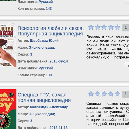
Язык книги:
Русский
Кол-во страниц:
143
Психология любви и секса.
1
Популярная энциклопедия
Любовь и секс занимаю
Автор:
Щербатых Юрий
любви люди лишают се
воины. Из-за секса ид
Жанр:
Энциклопедии
;
что наша жизнь уп
самосохранения, размн
Серия:
3
сексуальную потребн
Сложность...
Дата добавления:
2013-09-14
Язык книги:
Русский
Кол-во страниц:
130
Спецназ ГРУ: самая
1
полная энциклопедия
Спецназ – самое секр
Автор:
Колпакиди Александр
запас» силовых структ
опасных ситуациях. С
Жанр:
Энциклопедии
;
элитный – армейский с
истории российских Си
Серия:
3
наших дней, впервые о
Дата добавления:
2013-11-18