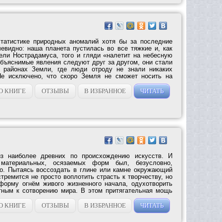
статистике природных аномалий хотя бы за последние
чевидно: наша планета пустилась во все тяжкие и, как
ели Нострадамуса, того и гляди «налетит на небесную
объяснимые явления следуют друг за другом, они стали
 районах Земли, где люди отроду не знали никаких
Не исключено, что скоро Земля не сможет носить на
О КНИГЕ
ОТЗЫВЫ
В ИЗБРАННОЕ
ЧИТАТЬ
з наиболее древних по происхождению искусств. И
материальных, осязаемых форм был, безусловно,
о. Пытаясь воссоздать в глине или камне окружающий
тремится не просто воплотить страсть к творчеству, но
форму огнём живого жизненного начала, одухотворить
тным к сотворению мира. В этом притягательная мощь
О КНИГЕ
ОТЗЫВЫ
В ИЗБРАННОЕ
ЧИТАТЬ