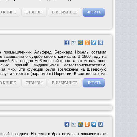
О КНИГЕ
ОТЗЫВЫ
В ИЗБРАННОЕ
ЧИТАТЬ
та промышленник Альфред Бернхард Нобель оставил
е завещание о судьбе своего капитала. В 1900 году на
ловий был создан Нобелевский фонд, а затем началось
вских премий выдающимся естествоиспытателям,
м за мир. Эти функции были возложены на Шведскую
аук и стортинг (парламент) Норвегии. К сожалению, из-
О КНИГЕ
ОТЗЫВЫ
В ИЗБРАННОЕ
ЧИТАТЬ
ивый праздник. Но если в брак вступают знаменитости