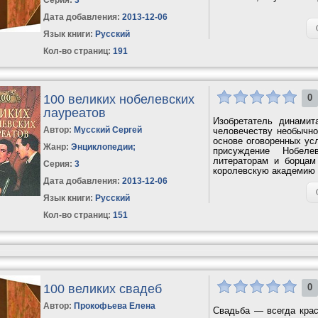
Дата добавления:
2013-12-06
Язык книги:
Русский
Кол-во страниц:
191
100 великих нобелевских
0
лауреатов
Изобретатель динами
Автор:
Мусский Сергей
человечеству необычно
основе оговоренных ус
Жанр:
Энциклопедии
;
присуждение Нобеле
литераторам и борца
Серия:
3
королевскую академию н
за влияния...
Дата добавления:
2013-12-06
Язык книги:
Русский
Кол-во страниц:
151
100 великих свадеб
0
Автор:
Прокофьева Елена
Свадьба — всегда крас