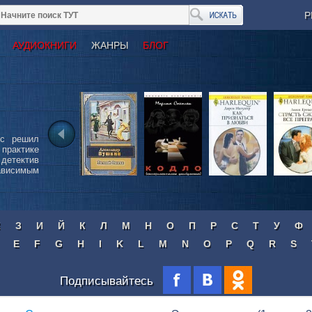
Р
АУДИОКНИГИ
ЖАНРЫ
БЛОГ
сс решил
 практике
детектив
ависимым
Ж
З
И
Й
К
Л
М
Н
О
П
Р
С
Т
У
Ф
E
F
G
H
I
K
L
M
N
O
P
Q
R
S
Подписывайтесь