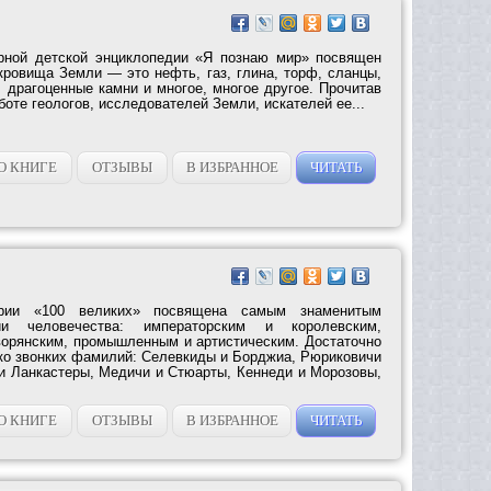
рной детской энциклопедии «Я познаю мир» посвящен
ровища Земли — это нефть, газ, глина, торф, сланцы,
 драгоценные камни и многое, многое другое. Прочитав
аботе геологов, исследователей Земли, искателей ее...
О КНИГЕ
ОТЗЫВЫ
В ИЗБРАННОЕ
ЧИТАТЬ
ерии «100 великих» посвящена самым знаменитым
и человечества: императорским и королевским,
ворянским, промышленным и артистическим. Достаточно
ько звонких фамилий: Селевкиды и Борджиа, Рюриковичи
 и Ланкастеры, Медичи и Стюарты, Кеннеди и Морозовы,
О КНИГЕ
ОТЗЫВЫ
В ИЗБРАННОЕ
ЧИТАТЬ