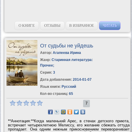
О КНИГЕ
ОТЗЫВЫ
В ИЗБРАННОЕ
ЧИТАТЬ
От судьбы не уйдешь
Автор:
Агапеева Ирина
Жанр:
Старинная литература:
Прочее
;
Серия:
3
Дата добавления:
2014-01-07
Язык книги:
Русский
Кол-во страниц:
65
7
**Аннотация:**Когда маленький Арес, в стенах детского приюта,
встречает четырехлетнюю Мелиссу, его желание сбежать оттуда
пропадает. Она одним нежным прикосновением переворачивает