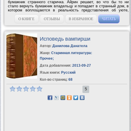
бумажник странного старичка. Айрин решает, во что бы то ни
стало вернуть бумажник владельцу и попадает в странный дом, в
котором воплощаются в реальность представления об уюте,
добре и взаимопонимании на каком-то высшем уровне, не
понятном пока Айрин. Старичок...
О КНИГЕ
ОТЗЫВЫ
В ИЗБРАННОЕ
ЧИТАТЬ
Исповедь вампирши
Автор:
Данилова Данатела
Жанр:
Старинная литература:
Прочее
;
Дата добавления:
2013-09-27
Язык книги:
Русский
Кол-во страниц:
68
5