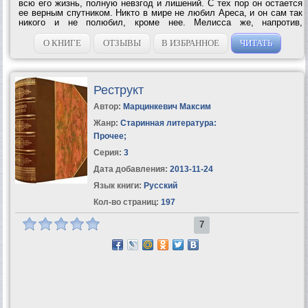
всю его жизнь, полную невзгод и лишений. С тех пор он остается
ее верным спутником. Никто в мире не любил Ареса, и он сам так
никого и не полюбил, кроме нее. Мелисса же, напротив,
стремиться помочь всем, она не может посвятить свою жизнь
только одному человеку....
О КНИГЕ
ОТЗЫВЫ
В ИЗБРАННОЕ
ЧИТАТЬ
Реструкт
Автор:
Марцинкевич Максим
Жанр:
Старинная литература:
Прочее
;
Серия:
3
Дата добавления:
2013-11-24
Язык книги:
Русский
Кол-во страниц:
197
7