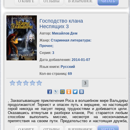
О КНИГЕ
ОТЗЫВЫ
В ИЗБРАННОЕ
ЧИТАТЬ
Господство клана
Неспящих 3
Автор:
Михайлов Дем
Жанр:
Старинная литература:
Прочее
;
Серия:
3
Дата добавления:
2014-01-07
Язык книги:
Русский
Кол-во страниц:
69
3
, Захватывающие приключения Роса в волшебном мире Вальдиры
продолжаются! Тернист и опасен путь к верщине, но настоящий
герой никогда не пасует перед трудностями и добивается цели.
Оказавшись втянутым в разборки кланов, Рос старается любым
способом выполнить миссию, несмотря на нескончаемые
препятствия на своем пути. Предательство и настоящая дружба,
любовь и ненависть - все перемешалось в безумном калейдоскопе
событий… мир,...
О КНИГЕ
ОТЗЫВЫ
В ИЗБРАННОЕ
ЧИТАТЬ