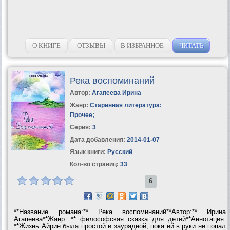
О КНИГЕ
ОТЗЫВЫ
В ИЗБРАННОЕ
ЧИТАТЬ
Река воспоминаний
Автор:
Агапеева Ирина
Жанр:
Старинная литература:
Прочее
;
Серия:
3
Дата добавления:
2014-01-07
Язык книги:
Русский
Кол-во страниц:
33
6
**Название романа:** Река воспоминаний**Автор:** Ирина
Агапеева**Жанр: ** философская сказка для детей**Аннотация:
**Жизнь Айрин была простой и заурядной, пока ей в руки не попал