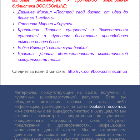
которые рекомендует к прочтению электронная
библиотека BOOKSONLINE:
Дашкиев Михаил «Построй свой бизнес. от идеи до
денег за 3 недели»
Степнова Марина «Хирург»
Кривошеин 'Тварная сущность' и 'божественная
сущность' в духовном богословии преподобного
симеона нового богос
Бойко Виктор 'Техника мула-бандхи'
Врангель Данила «Божественность магнетической
сексуальности тела»
Следите за нами ВКонтакте:
http://vk.com/booksonlinecomua
Материалы, присутствующие на сайте, получены с
публичных (широкодоступных) ресурсов. Если вы
обладаете авторским правом на какую либо
информацию, размещенную на сайте
booksonline.com.ua
и не согласны с её общедоступностью в будущем, то мы
согласны рассмотреть предложения по удалению
определенного материала, а также обсудить
предложения о договоренностях, разрешающих
использовать данный контент. Мы не отслеживаем
действия пользователей, которые самостоятельно
выкладывают источники текстов, являющиеся объектом