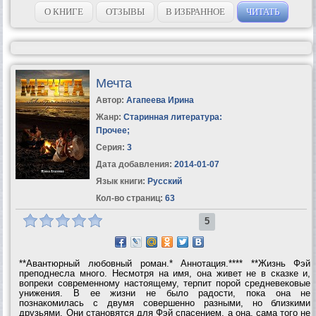
О КНИГЕ
ОТЗЫВЫ
В ИЗБРАННОЕ
ЧИТАТЬ
Мечта
Автор:
Агапеева Ирина
Жанр:
Старинная литература:
Прочее
;
Серия:
3
Дата добавления:
2014-01-07
Язык книги:
Русский
Кол-во страниц:
63
5
**Авантюрный любовный роман.* Аннотация.**** **Жизнь Фэй
преподнесла много. Несмотря на имя, она живет не в сказке и,
вопреки современному настоящему, терпит порой средневековые
унижения. В ее жизни не было радости, пока она не
познакомилась с двумя совершенно разными, но близкими
друзьями. Они становятся для Фэй спасением, а она, сама того не