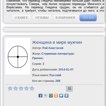
сомнения, что перевод Гнедича неизмеримо больше дает понять и
почувствовать Гомера, чем более поздние переводы Минского и
Вересаева. Но перевод Гнедича труден, он не сгибается до
читателя, а требует, чтобы читатель подтягивался до него; а это
не всякому читателю по вкусу. Каждый, кто преподавал античную
литературу на...
О КНИГЕ
ОТЗЫВЫ
В ИЗБРАННОЕ
ЧИТАТЬ
Женщина в мире мужчин
Автор:
Рай Анастасия
Жанр:
Старинная литература:
Прочее
;
Серия:
3
Дата добавления:
2014-01-07
Язык книги:
Русский
Кол-во страниц:
288
11