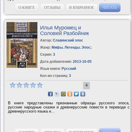
ведая, спасет их. Они не могут расстаться друг с другом, и связь
эта продолжалась бы до...
О КНИГЕ
ОТЗЫВЫ
В ИЗБРАННОЕ
ЧИТАТЬ
Илья Муромец и
Соловей Разбойник
Автор:
Славянский эпос
Жанр:
Мифы. Легенды. Эпос
;
Серия:
3
Дата добавления:
2013-10-05
Язык книги:
Русский
Кол-во страниц:
3
4
В книге представлены признанные образцы русского эпоса,
русские народные сказки и древнерусские повести в переводе с
древнерусского языка и...