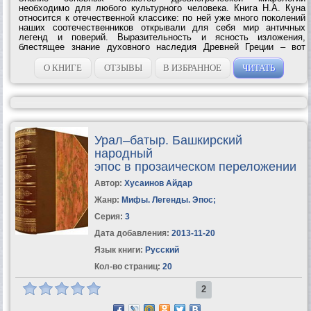
необходимо для любого культурного человека. Книга Н.А. Куна
относится к отечественной классике: по ней уже много поколений
наших соотечественников открывали для себя мир античных
легенд и поверий. Выразительность и ясность изложения,
блестящее знание духовного наследия Древней Греции – вот
основные черты книги Н.А....
О КНИГЕ
ОТЗЫВЫ
В ИЗБРАННОЕ
ЧИТАТЬ
Урал–батыр. Башкирский
народный
эпос в прозаическом переложении
Автор:
Хусаинов Айдар
Жанр:
Мифы. Легенды. Эпос
;
Серия:
3
Дата добавления:
2013-11-20
Язык книги:
Русский
Кол-во страниц:
20
2