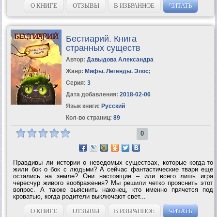
идеалы человека труда,...
О КНИГЕ
ОТЗЫВЫ
В ИЗБРАННОЕ
ЧИТАТЬ
Бестиарий. Книга
странных существ
Автор:
Давыдова Александра
Жанр:
Мифы. Легенды. Эпос
;
Серия:
3
Дата добавления:
2018-02-06
Язык книги:
Русский
Кол-во страниц:
89
0
Правдивы ли истории о неведомых существах, которые когда-то
жили бок о бок с людьми? А сейчас фантастические твари еще
остались на земле? Они настоящие – или всего лишь игра
чересчур живого воображения? Мы решили четко прояснить этот
вопрос. А также выяснить наконец, кто именно прячется под
кроватью, когда родители выключают свет...
О КНИГЕ
ОТЗЫВЫ
В ИЗБРАННОЕ
ЧИТАТЬ