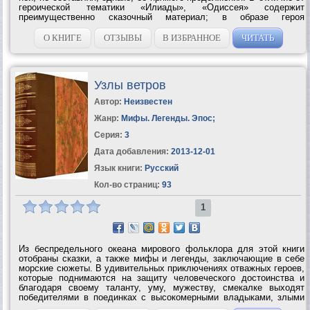
героической тематики «Илиады», «Одиссея» содержит
преимущественно сказочный материал; в образе героя
выделяются умственные и нравственные качества. Героем широко
распространённого в мировом...
О КНИГЕ
ОТЗЫВЫ
В ИЗБРАННОЕ
ЧИТАТЬ
Узлы ветров
Автор:
Неизвестен
Жанр:
Мифы. Легенды. Эпос
;
Серия:
3
Дата добавления:
2013-12-01
Язык книги:
Русский
Кол-во страниц:
93
1
Из беспредельного океана мирового фольклора для этой книги
отобраны сказки, а также мифы и легенды, заключающие в себе
морские сюжеты. В удивительных приключениях отважных героев,
которые поднимаются на защиту человеческого достоинства и
благодаря своему таланту, уму, мужеству, смекалке выходят
победителями в поединках с высокомерными владыками, злыми
волшебниками, огнедышащими змеями, отражены социальные