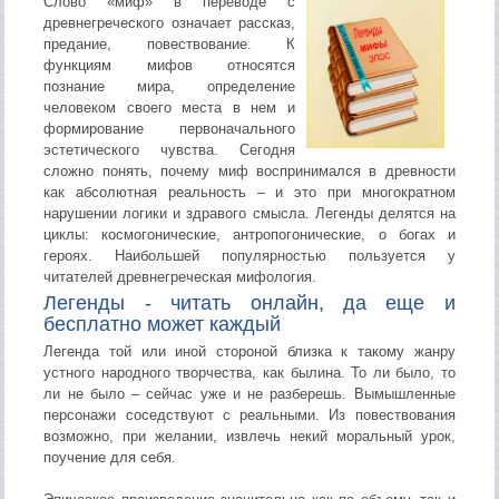
Слово «миф» в переводе с
древнегреческого означает рассказ,
предание, повествование. К
функциям мифов относятся
познание мира, определение
человеком своего места в нем и
формирование первоначального
эстетического чувства. Сегодня
сложно понять, почему миф воспринимался в древности
как абсолютная реальность – и это при многократном
нарушении логики и здравого смысла. Легенды делятся на
циклы: космогонические, антропогонические, о богах и
героях. Наибольшей популярностью пользуется у
читателей древнегреческая мифология.
Легенды - читать онлайн, да еще и
бесплатно может каждый
Легенда той или иной стороной близка к такому жанру
устного народного творчества, как былина. То ли было, то
ли не было – сейчас уже и не разберешь. Вымышленные
персонажи соседствуют с реальными. Из повествования
возможно, при желании, извлечь некий моральный урок,
поучение для себя.