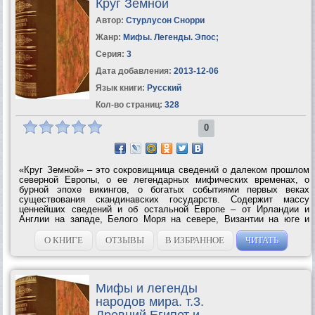
Круг Земной
Автор:
Стурлусон Снорри
Жанр:
Мифы. Легенды. Эпос
;
Серия:
3
Дата добавления:
2013-12-06
Язык книги:
Русский
Кол-во страниц:
328
0
«Круг Земной» – это сокровищница сведений о далеком прошлом
северной Европы, о ее легендарных мифических временах, о
бурной эпохе викингов, о богатых событиями первых веках
существования скандинавских государств. Содержит массу
ценнейших сведений и об остальной Европе – от Ирландии и
Англии на западе, Белого Моря на севере, Византии на юге и
Киевской Руси на...
О КНИГЕ
ОТЗЫВЫ
В ИЗБРАННОЕ
ЧИТАТЬ
Мифы и легенды
народов мира. т.3.
Древний Египет и