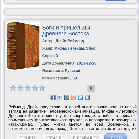
Боги и пришельцы
Древнего Востока
Автор:
Дрейк Реймонд
Жанр:
Мифы. Легенды. Эпос
;
Серия:
3
Дата добавления:
2013-12-10
Язык книги:
Русский
Кол-во страниц:
59
0
Реймонд Дрейк представил в своей книге принципиально новый
взгляд на развитие человеческой цивилизации. Мифы и летописи
Древнего Востока повествуют о сверхлюдях с небес, о войнах с
применением фантастического оружия, о варварстве и всемирных
катаклизмах. Пульс жизни бьется во всей Вселенной, и,
возможно, многие века назад Землю посетили гости из других
галактик. Инопланетяне руководили людьми, вступали в брак с
земными женщинами и...
О КНИГЕ
ОТЗЫВЫ
В ИЗБРАННОЕ
ЧИТАТЬ