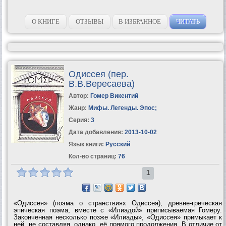
О КНИГЕ
ОТЗЫВЫ
В ИЗБРАННОЕ
ЧИТАТЬ
Одиссея (пер.
В.В.Вересаева)
Автор:
Гомер Викентий
Жанр:
Мифы. Легенды. Эпос
;
Серия:
3
Дата добавления:
2013-10-02
Язык книги:
Русский
Кол-во страниц:
76
1
«Одиссея» (поэма о странствиях Одиссея), древне-греческая
эпическая поэма, вместе с «Илиадой» приписываемая Гомеру.
Законченная несколько позже «Илиады», «Одиссея» примыкает к
ней, не составляя, однако, её прямого продолжения. В отличие от