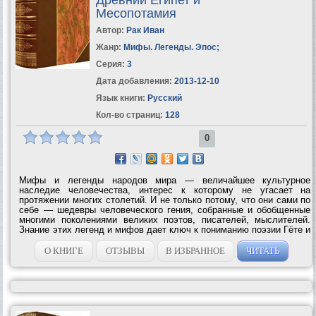
Месопотамия
Автор:
Рак Иван
Жанр:
Мифы. Легенды. Эпос
;
Серия:
3
Дата добавления:
2013-12-10
Язык книги:
Русский
Кол-во страниц:
128
0
Мифы и легенды народов мира — величайшее культурное
наследие человечества, интерес к которому не угасает на
протяжении многих столетий. И не только потому, что они сами по
себе — шедевры человеческого гения, собранные и обобщенные
многими поколениями великих поэтов, писателей, мыслителей.
Знание этих легенд и мифов дает ключ к пониманию поэзии Гёте и
Пушкина, драматургии Шекспира и Шиллера, живописи Рубенса и
Тициана, Брюллова и...
О КНИГЕ
ОТЗЫВЫ
В ИЗБРАННОЕ
ЧИТАТЬ