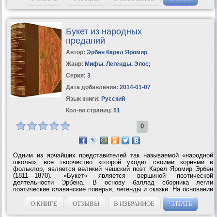
Букет из народных
преданий
Автор:
Эрбен Карел Яромир
Жанр:
Мифы. Легенды. Эпос
;
Серия:
3
Дата добавления:
2014-01-07
Язык книги:
Русский
Кол-во страниц:
51
0
Одним из ярчайших представителей так называемой «народной
школы», все творчество которой уходит своими корнями в
фольклор, является великий чешский поэт Карел Яромир Эрбен
(1811—1870). «Букет» является вершиной поэтической
деятельности Эрбена. В основу баллад сборника легли
поэтические славянские поверья, легенды и сказки. На основании
глубокого изучения самых разнообразных жанров не только
чешского, но и вообще славянского...
О КНИГЕ
ОТЗЫВЫ
В ИЗБРАННОЕ
ЧИТАТЬ