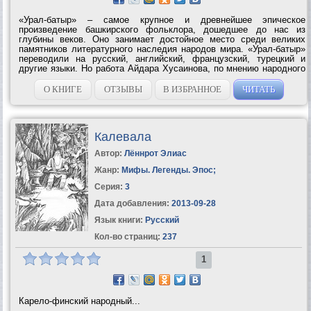
«Урал-батыр» – самое крупное и древнейшее эпическое
произведение башкирского фольклора, дошедшее до нас из
глубины веков. Оно занимает достойное место среди великих
памятников литературного наследия народов мира. «Урал-батыр»
переводили на русский, английский, французский, турецкий и
другие языки. Но работа Айдара Хусаинова, по мнению народного
писателя Башкортостана Ахияра Хакима, не пересказ эпоса, а
талантливое...
О КНИГЕ
ОТЗЫВЫ
В ИЗБРАННОЕ
ЧИТАТЬ
Калевала
Автор:
Лённрот Элиас
Жанр:
Мифы. Легенды. Эпос
;
Серия:
3
Дата добавления:
2013-09-28
Язык книги:
Русский
Кол-во страниц:
237
1
Карело-финский народный...