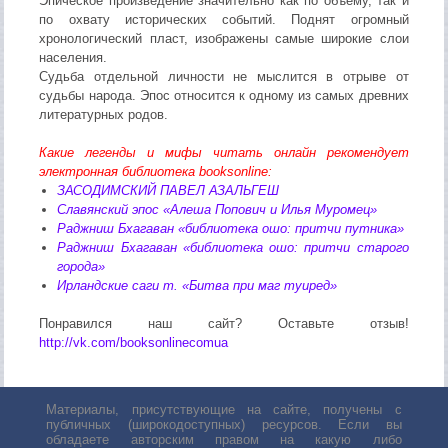
Эпическое произведение значительно как по объему, так и
по охвату исторических событий. Поднят огромный
хронологический пласт, изображены самые широкие слои
населения.
Судьба отдельной личности не мыслится в отрыве от
судьбы народа. Эпос относится к одному из самых древних
литературных родов.
Какие легенды и мифы читать онлайн рекомендует
электронная библиотека booksonline:
ЗАСОДИМСКИЙ ПАВЕЛ АЗАЛЬГЕШ
Славянский эпос «Алеша Попович и Илья Муромец»
Раджниш Бхагаван «библиотека ошо: притчи путника»
Раджниш Бхагаван «библиотека ошо: притчи старого
города»
Ирландские саги т. «Битва при маг туиред»
Понравился наш сайт? Оставьте отзыв!
http://vk.com/booksonlinecomua
Материалы, присутствующие на сайте, получены с
публичных (широкодоступных) ресурсов. Если вы
обладаете авторским правом на какую либо