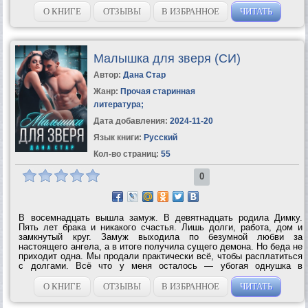
О КНИГЕ
ОТЗЫВЫ
В ИЗБРАННОЕ
ЧИТАТЬ
Малышка для зверя (СИ)
Автор:
Дана Стар
Жанр:
Прочая старинная
литература
;
Дата добавления:
2024-11-20
Язык книги:
Русский
Кол-во страниц:
55
0
В восемнадцать вышла замуж. В девятнадцать родила Димку.
Пять лет брака и никакого счастья. Лишь долги, работа, дом и
замкнутый круг. Замуж выходила по безумной любви за
настоящего ангела, а в итоге получила сущего демона. Но беда не
приходит одна. Мы продали практически всё, чтобы расплатиться
с долгами. Всё что у меня осталось — убогая однушка в
криминальном районе и детский приют, построенный на деньги
отца, который для меня...
О КНИГЕ
ОТЗЫВЫ
В ИЗБРАННОЕ
ЧИТАТЬ