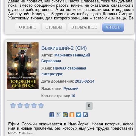
давно не продают, как скот? Я, Настя Елисеева, тоже так думала,
пока, вместо обещанной работы няней, не оказалась связанной в
фургоне работорговцев. А затем мною расплатились и подарили
Аднану ибн Кадиру – бедуинскому шейху, царю Долины Смерти.
Жестокому тирану, для которого женщина – всего лишь вещь. Ее
можно унизить, избить или разорвать на части, а человеческая
жизнь...
О КНИГЕ
ОТЗЫВЫ
В ИЗБРАННОЕ
ЧИТАТЬ
Выживший-2 (СИ)
Автор:
Марченко Геннадий
Борисович
Жанр:
Прочая старинная
литература
;
Дата добавления:
2025-02-14
Язык книги:
Русский
Кол-во страниц:
10
0
Ефим Сорокин оказывается в Нью-Йорке. Новая история, новое
имя и новые проблемы, без которых ему уже трудно представить
свою жизнь....