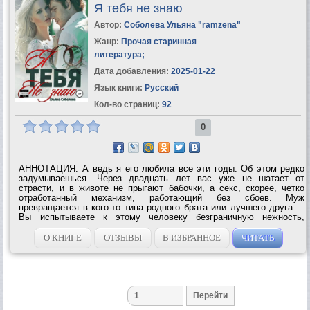
Я тебя не знаю
Автор:
Соболева Ульяна "ramzena"
Жанр:
Прочая старинная
литература
;
Дата добавления:
2025-01-22
Язык книги:
Русский
Кол-во страниц:
92
0
АННОТАЦИЯ: А ведь я его любила все эти годы. Об этом редко
задумываешься. Через двадцать лет вас уже не шатает от
страсти, и в животе не прыгают бабочки, а секс, скорее, четко
отработанный механизм, работающий без сбоев. Муж
превращается в кого-то типа родного брата или лучшего друга….
Вы испытываете к этому человеку безграничную нежность,
уважение, трепет, иногда желание… но оно уже мало напоминает
то самое бешеное ощущение,...
О КНИГЕ
ОТЗЫВЫ
В ИЗБРАННОЕ
ЧИТАТЬ