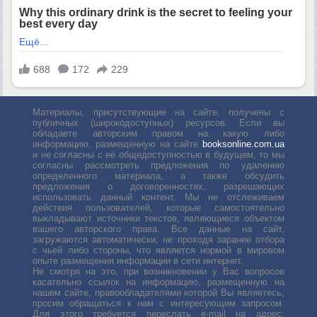
Материалы, присутствующие на сайте, получены с
публичных (широкодоступных) ресурсов. Если вы
обладаете авторским правом на какую либо
информацию, размещенную на сайте
booksonline.com.ua
и не согласны с её общедоступностью в будущем, то мы
согласны рассмотреть предложения по удалению
определенного материала, а также обсудить
предложения о договоренностях, разрешающих
использовать данный контент. Мы не отслеживаем
действия пользователей, которые самостоятельно
выкладывают источники текстов, являющиеся объектом
вашего авторского права. Все данные на сайт,
загружаются автоматически, не проходя заранее отбора
с чьей либо стороны, что является нормой в мировом
опыте размещения информации в сети интернет.
Не смотря на это, при возникновении у Вас вопросов
касательно ссылок на информацию, размещенную на
нашем сайте, правообладателями которой Вы являетесь,
просим обращаться к нам с интересующим запросом.
Для этого требуется переслать е-mail на адрес: