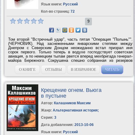
Язык книги:
Русский
Кол-во страниц:
72
9
Том второй "Встречный удар", часть пятая "Операция "Полынь"".
(ЧЕРНОВИК). Над заснеженными январскими степями между
Днепром с Северским Донцом неожиданно встал призрал иня
сорок первого. Только теперь в водухе господствует советская
авиация, а по немецким тылам рвется вперед мехбригада генерал-
майора Бережного. Сокрушена спешно собранная из резервов
кампфгруппа Гудериана. немецкие коммуникации, ведущие к
группе армий "Юг" полностью...
О КНИГЕ
ОТЗЫВЫ
В ИЗБРАННОЕ
ЧИТАТЬ
Крещение огнем. Вьюга
в пустыне
Автор:
Калашников Максим
Жанр:
Альтернативная история
;
Серия:
3
Дата добавления:
2013-10-06
Язык книги:
Русский