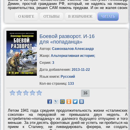
Демин, простой гражданин РФ, который, не надеясь на помощь
правительства, решил САМ помочь предкам. И он не жалея своих
сил бросился на помощь СССР, к Сталину, к Берии, к...
О КНИГЕ
ОТЗЫВЫ
В ИЗБРАННОЕ
ЧИТАТЬ
Боевой разворот. И-16
для «попаданца»
Автор:
Самохвалов Александр
Жанр:
Альтернативная история
;
Серия:
3
Дата добавления:
2013-11-22
Язык книги:
Русский
Кол-во страниц:
133
16
Летом 1941 года средняя продолжительность жизни «сталинских
соколов» на передовой не превышала двух недель. А
истребителю-«попаданцу» из далекого будущего отпущено и того
меньше. За эти десять фронтовых дней не успеть ни пробиться на
прием к Сталину, ни ликвидировать фюрера, ни создать