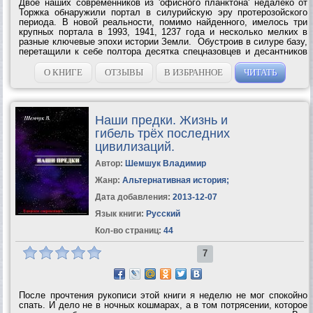
Двое наших современников из 'офисного планктона' недалеко от
Торжка обнаружили портал в силурийскую эру протерозойского
периода. В новой реальности, помимо найденного, имелось три
крупных портала в 1993, 1941, 1237 года и несколько мелких в
разные ключевые эпохи истории Земли. Обустроив в силуре базу,
перетащили к себе полтора десятка спецназовцев и десантников
из 1993, которые в ближайшее время могли погибнуть. С их
помощью освободили...
О КНИГЕ
ОТЗЫВЫ
В ИЗБРАННОЕ
ЧИТАТЬ
Hаши предки. Жизнь и
гибель трёх последних
цивилизаций.
Автор:
Шемшук Владимир
Жанр:
Альтернативная история
;
Дата добавления:
2013-12-07
Язык книги:
Русский
Кол-во страниц:
44
7
После прочтения рукописи этой книги я неделю не мог спокойно
спать. И дело не в ночных кошмарах, а в том потрясении, которое