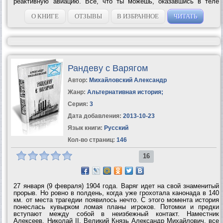
реактивную авиацию. Всё, что ты можешь, оказавшись в теле
своего прадеда, — занять его место в боевом строю И-16, чтобы
погибнуть в бою за Родину... Десять...
О КНИГЕ
ОТЗЫВЫ
В ИЗБРАННОЕ
ЧИТАТЬ
Рандеву с Варягом
Автор:
Михайловский Александр
Жанр:
Альтернативная история
;
Серия:
3
Дата добавления:
2013-10-23
Язык книги:
Русский
Кол-во страниц:
146
16
27 января (9 февраля) 1904 года. Варяг идет на свой знаменитый
прорыв. Но ровно в полдень, когда уже грохотала канонада в 140
км. от места трагедии появилось нечто. С этого момента история
понеслась кувырком ломая планы игроков. Потомки и предки
вступают между собой в неизбежный контакт. Наместник
Алексеев, Николай II, Великий Князь Александр Михайлович, все