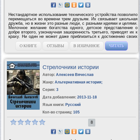
Нестандартное использование технического устройства позволило
перемещаться во времени трем друзьям. Их связывает школьная
дружба, но в жизни это разные люди, с разными идеями и целями.
Мелочное желание богатства одного, детское представление о
добре второго, узконаучная зашоренность третьего, приводят их к
краху. Ни один не может даже приблизиться к достижению своих
целей. «Внимание» бандитов, а потом спецслужб, вынуждает их...
О КНИГЕ
ОТЗЫВЫ
В ИЗБРАННОЕ
ЧИТАТЬ
Стрелочники истории
Автор:
Алексеев Вячеслав
Жанр:
Альтернативная история
;
Серия:
3
Дата добавления:
2013-11-18
Язык книги:
Русский
Кол-во страниц:
105
8