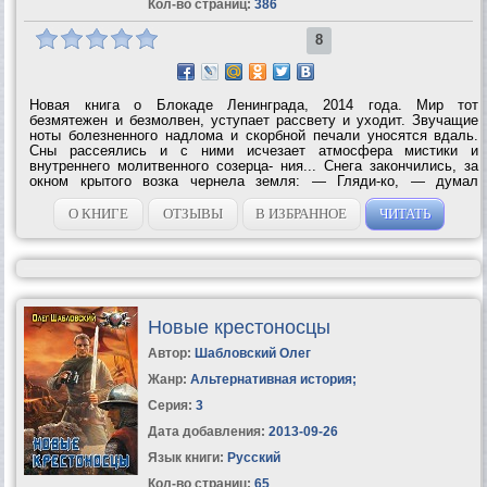
Кол-во страниц:
386
8
Новая книга о Блокаде Ленинграда, 2014 года. Мир тот
безмятежен и безмолвен, уступает рассвету и уходит. Звучащие
ноты болезненного надлома и скорбной печали уносятся вдаль.
Сны рассеялись и с ними исчезает атмосфера мистики и
внутреннего молитвенного созерца- ния... Снега закончились, за
окном крытого возка чернела земля: — Гляди-ко, — думал
Демидов, — на Урале морозы, птица на лету замерзает, а здесь
тепло и сыро что осенью, там снегов...
О КНИГЕ
ОТЗЫВЫ
В ИЗБРАННОЕ
ЧИТАТЬ
Новые крестоносцы
Автор:
Шабловский Олег
Жанр:
Альтернативная история
;
Серия:
3
Дата добавления:
2013-09-26
Язык книги:
Русский
Кол-во страниц:
65