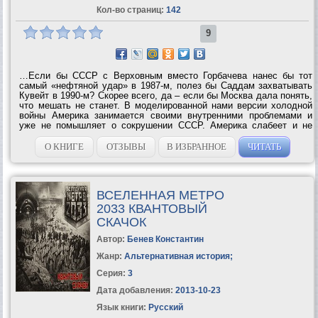
Кол-во страниц:
142
9
…Если бы СССР с Верховным вместо Горбачева нанес бы тот
самый «нефтяной удар» в 1987-м, полез бы Саддам захватывать
Кувейт в 1990-м? Скорее всего, да – если бы Москва дала понять,
что мешать не станет. В моделированной нами версии холодной
войны Америка занимается своими внутренними проблемами и
уже не помышляет о сокрушении СССР. Америка слабеет и не
может полностью контролировать даже Ближний Восток. И потому
у Саддама Хусейна в таком...
О КНИГЕ
ОТЗЫВЫ
В ИЗБРАННОЕ
ЧИТАТЬ
ВСЕЛЕННАЯ МЕТРО
2033 КВАНТОВЫЙ
СКАЧОК
Автор:
Бенев Константин
Жанр:
Альтернативная история
;
Серия:
3
Дата добавления:
2013-10-23
Язык книги:
Русский