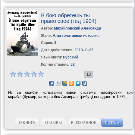
В бою обретешь ты
право свое (год 1904)
Автор:
Михайловский Александр
Жанр:
Альтернативная история
;
Серия:
3
Дата добавления:
2013-11-22
Язык книги:
Русский
Кол-во страниц:
52
13
Из за ошибки испытаний новой системы маскировки ,три
корабля(буксир,танкер и бпк Адмирал Трибуц),попадают в 1904...
О КНИГЕ
ОТЗЫВЫ
В ИЗБРАННОЕ
ЧИТАТЬ