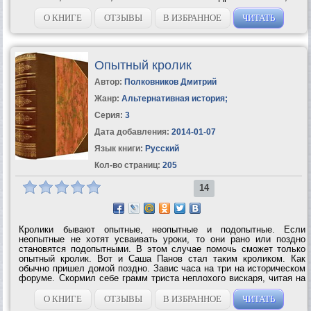
смешалось между собой. Страна на краю пропасти и эту истину
необходимо донести...
О КНИГЕ
ОТЗЫВЫ
В ИЗБРАННОЕ
ЧИТАТЬ
Опытный кролик
Автор:
Полковников Дмитрий
Жанр:
Альтернативная история
;
Серия:
3
Дата добавления:
2014-01-07
Язык книги:
Русский
Кол-во страниц:
205
14
Кролики бывают опытные, неопытные и подопытные. Если
неопытные не хотят усваивать уроки, то они рано или поздно
становятся подопытными. В этом случае помочь сможет только
опытный кролик. Вот и Саша Панов стал таким кроликом. Как
обычно пришел домой поздно. Завис часа на три на историческом
форуме. Скормил себе грамм триста неплохого вискаря, читая на
экране монитора очередную книгу «про разгром сорок первого» и
сверяя на...
О КНИГЕ
ОТЗЫВЫ
В ИЗБРАННОЕ
ЧИТАТЬ