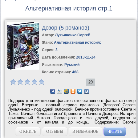
Альтернативная история стр.1
Дозор (5 романов)
Автор:
Лукьяненко Сергей
Жанр:
Альтернативная история
;
Серия:
3
Дата добавления:
2013-11-24
Язык книги:
Русский
Кол-во страниц:
468
29
Подарок для миллионов фанатов отечественного фантаста номер
один! Впервые - полный сериал культовых 'Дозоров' Сергея
Лукьяненко - под одной обложкой! Вечное противостояние Света и
Тьмы. Вечная 'большая игра' Дневного и Ночного Дозоров. История
приключений Антона Городецкого и его друзей, недругов и
союзников - от начала и до конца... Содержание: Сергей
Лукьяненко. Ночной Дозор (роман), стр. 5-216 Сергей Лукьяненко,
Владимир...
О КНИГЕ
ОТЗЫВЫ
В ИЗБРАННОЕ
ЧИТАТЬ