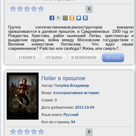
8
Группа соотечественников-реконструкторов внезапно
проваливаются в далёкое прошлое, в Средневековье. 1500 год от
Рождества Христова, район ныненшей Литвы, крестоносцы и
рыцарские ордена, война между Московским государством с
Великим княжеством Литовским… Что ждет наших
современников? Рабство или свобода? Жизнь или смерть?...
О КНИГЕ
ОТЗЫВЫ
В ИЗБРАННОЕ
ЧИТАТЬ
Побег в прошлое
Автор:
Голубев Владимир
Жанр:
Альтернативная история
;
Серия:
3
Дата добавления:
2013-10-04
Язык книги:
Русский
Кол-во страниц:
94
8