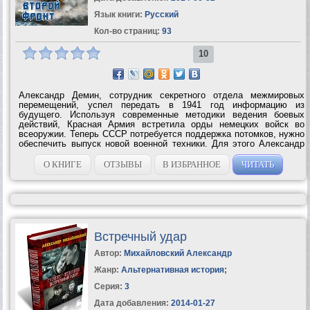
Язык книги:
Русский
Кол-во страниц:
93
10
Александр Демин, сотрудник секретного отдела межмировых
перемещений, успел передать в 1941 год информацию из
будущего. Используя современные методики ведения боевых
действий, Красная Армия встретила орды немецких войск во
всеоружии. Теперь СССР потребуется поддержка потомков, нужно
обеспечить выпуск новой военной техники. Для этого Александр
занимается поиском других межвременных порталов и случайно
перемещается в 1851 год, в...
О КНИГЕ
ОТЗЫВЫ
В ИЗБРАННОЕ
ЧИТАТЬ
Встречный удар
Автор:
Михайловский Александр
Жанр:
Альтернативная история
;
Серия:
3
Дата добавления:
2014-01-27