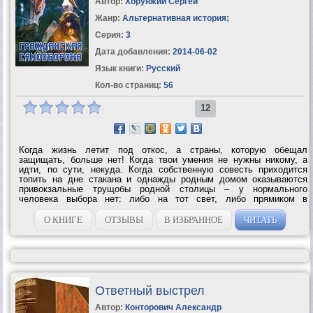
Автор:
Хорунжий Сергей
Жанр:
Альтернативная история
;
Серия:
3
Дата добавления:
2014-06-02
Язык книги:
Русский
Кол-во страниц:
56
12
Когда жизнь летит под откос, а страны, которую обещал
защищать, больше нет! Когда твои умения не нужны никому, а
идти, по сути, некуда. Когда собственную совесть приходится
топить на дне стакана и однажды родным домом оказываются
привокзальные трущобы родной столицы – у нормального
человека выбора нет: либо на тот свет, либо прямиком в
прекрасное далеко, то бишь в будущее! А чтоб нескучно было
одному насмешница-судьба загружает в...
О КНИГЕ
ОТЗЫВЫ
В ИЗБРАННОЕ
ЧИТАТЬ
Ответный выстрел
Автор:
Конторович Александр