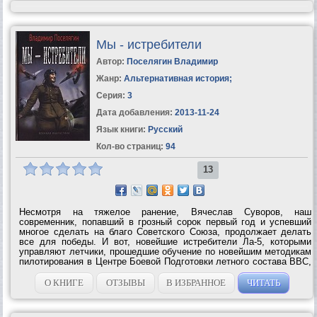
Мы - истребители
Автор:
Поселягин Владимир
Жанр:
Альтернативная история
;
Серия:
3
Дата добавления:
2013-11-24
Язык книги:
Русский
Кол-во страниц:
94
13
Несмотря на тяжелое ранение, Вячеслав Суворов, наш
современник, попавший в грозный сорок первый год и успевший
многое сделать на благо Советского Союза, продолжает делать
все для победы. И вот, новейшие истребители Ла-5, которыми
управляют летчики, прошедшие обучение по новейшим методикам
пилотирования в Центре Боевой Подготовки летного состава ВВС,
идут в...
О КНИГЕ
ОТЗЫВЫ
В ИЗБРАННОЕ
ЧИТАТЬ