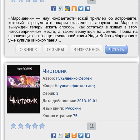
«Марсианин» — научно-фантастический триллер об астронавте,
который в результате аварии оказался в ловушке на Марсе и
вынужден теперь искать способы, как остаться в живых в этом
негостеприимном месте, а также вернуться на Землю. Права на
экранизацию пока еще неизданной книги Энди Вейра «Марсианин»
уже купила кинокомпания...
О КНИГЕ
ОТЗЫВЫ
В ИЗБРАННОЕ
ЧИТАТЬ
Чистовик
Автор:
Лукьяненко Сергей
Жанр:
Научная фантастика
;
Серия:
3
Дата добавления:
2013-10-01
Язык книги:
Русский
Кол-во страниц:
75
11