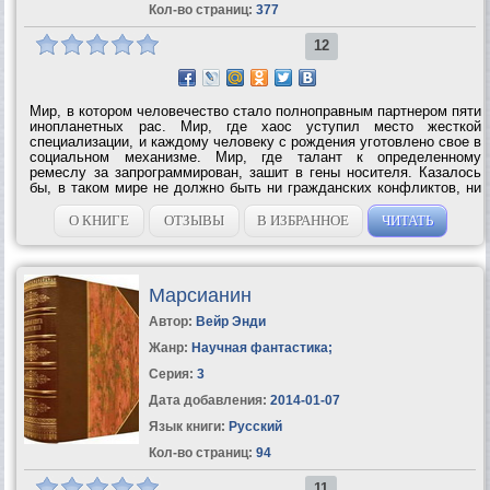
Кол-во страниц:
377
12
Мир, в котором человечество стало полноправным партнером пяти
инопланетных рас. Мир, где хаос уступил место жесткой
специализации, и каждому человеку с рождения уготовлено свое в
социальном механизме. Мир, где талант к определенному
ремеслу за запрограммирован, зашит в гены носителя. Казалось
бы, в таком мире не должно быть ни гражданских конфликтов, ни
проявлений агрессии. Однако... Алекс Романов, пилот-спец,
ежедневно рискует...
О КНИГЕ
ОТЗЫВЫ
В ИЗБРАННОЕ
ЧИТАТЬ
Марсианин
Автор:
Вейр Энди
Жанр:
Научная фантастика
;
Серия:
3
Дата добавления:
2014-01-07
Язык книги:
Русский
Кол-во страниц:
94
11