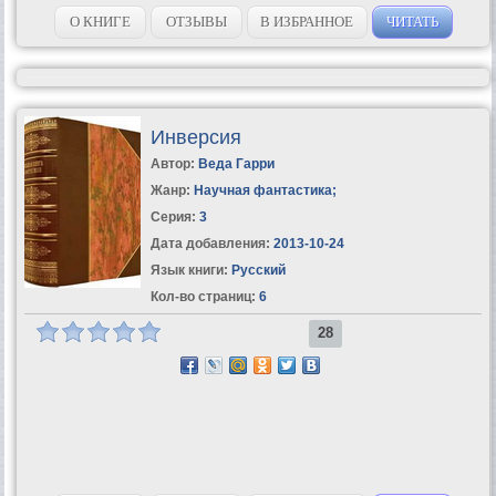
эльфийских могильников, пересек Иселину, Пограничное
королевство и добрался до лесов...
О КНИГЕ
ОТЗЫВЫ
В ИЗБРАННОЕ
ЧИТАТЬ
Инверсия
Автор:
Веда Гарри
Жанр:
Научная фантастика
;
Серия:
3
Дата добавления:
2013-10-24
Язык книги:
Русский
Кол-во страниц:
6
28