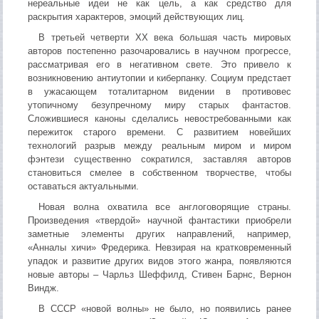
нереальные идеи не как цель, а как средство для
раскрытия характеров, эмоций действующих лиц.
В третьей четверти XX века большая часть мировых
авторов постепенно разочаровались в научном прогрессе,
рассматривая его в негативном свете. Это привело к
возникновению антиутопии и киберпанку. Социум предстает
в ужасающем тоталитарном видении в противовес
утопичному безупречному миру старых фантастов.
Сложившиеся каноны сделались невостребованными как
пережиток старого времени. С развитием новейших
технологий разрыв между реальным миром и миром
фэнтези существенно сократился, заставляя авторов
становиться смелее в собственном творчестве, чтобы
оставаться актуальными.
Новая волна охватила все англоговорящие страны.
Произведения «твердой» научной фантастики приобрели
заметные элементы других направлений, например,
«Анналы хичи» Фредерика. Невзирая на кратковременный
упадок и развитие других видов этого жанра, появляются
новые авторы – Чарльз Шеффилд, Стивен Барнс, Вернон
Виндж.
В СССР «новой волны» не было, но появились ранее