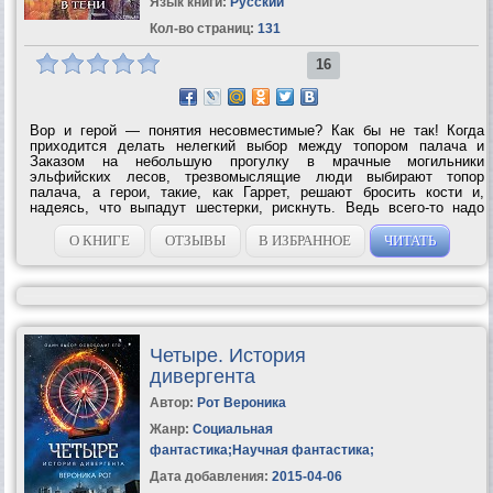
Язык книги:
Русский
Кол-во страниц:
131
16
Вор и герой — понятия несовместимые? Как бы не так! Когда
приходится делать нелегкий выбор между топором палача и
Заказом на небольшую прогулку в мрачные могильники
эльфийских лесов, трезвомыслящие люди выбирают топор
палача, а герои, такие, как Гаррет, решают бросить кости и,
надеясь, что выпадут шестерки, рискнуть. Ведь всего-то надо
пробраться в заброшенную башню Ордена, надуть парочку
злобных демонов, избавиться от наемных убийц,...
О КНИГЕ
ОТЗЫВЫ
В ИЗБРАННОЕ
ЧИТАТЬ
Четыре. История
дивергента
Автор:
Рот Вероника
Жанр:
Социальная
фантастика
;
Научная фантастика
;
Дата добавления:
2015-04-06