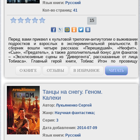
Язык книги:
Русский
Кол-во страниц:
41
15
Перед вами приквел к культовой трилогии-антиутопии о выживании
подростков и взрослых в экспериментальной реальности. В
сборник вошли четыре рассказа: «Перешедший», «Неофит»,
«Сын», «Предатель», а также дополнительный бонус для фанатов
– «Эксклюзивные сцены из “Дивергента”, рассказанные от лица
Тобиаса». Главный герой книги, Тобиас Итон по прозвищу
«Четыре», сын деспота Маркуса из фракции Альтруистов, станет
в...
О КНИГЕ
ОТЗЫВЫ
В ИЗБРАННОЕ
ЧИТАТЬ
Танцы на снегу. Геном.
Калеки
Автор:
Лукьяненко Сергей
Жанр:
Научная фантастика
;
Серия:
3
Дата добавления:
2014-07-09
Язык книги:
Русский