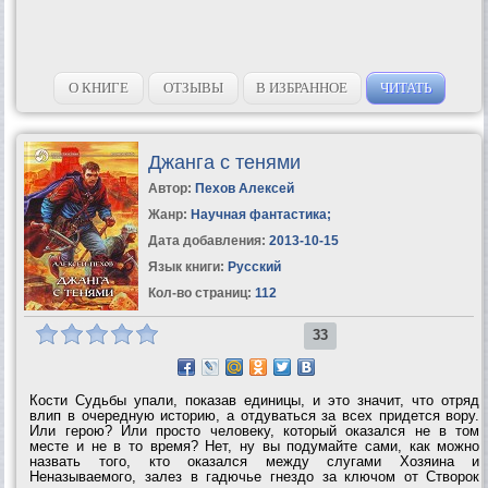
О КНИГЕ
ОТЗЫВЫ
В ИЗБРАННОЕ
ЧИТАТЬ
Джанга с тенями
Автор:
Пехов Алексей
Жанр:
Научная фантастика
;
Дата добавления:
2013-10-15
Язык книги:
Русский
Кол-во страниц:
112
33
Кости Судьбы упали, показав единицы, и это значит, что отряд
влип в очередную историю, а отдуваться за всех придется вору.
Или герою? Или просто человеку, который оказался не в том
месте и не в то время? Нет, ну вы подумайте сами, как можно
назвать того, кто оказался между слугами Хозяина и
Неназываемого, залез в гадючье гнездо за ключом от Створок