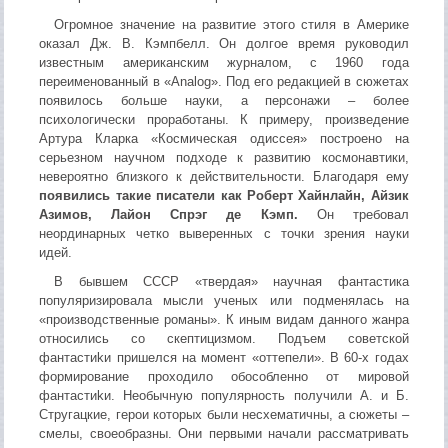
Огромное значение на развитие этого стиля в Америке
оказал Дж. В. Кэмпбелл. Он долгое время руководил
известным американским журналом, с 1960 года
переименованный в «Analog». Под его редакцией в сюжетах
появилось больше науки, а персонажи – более
психологически проработаны. К примеру, произведение
Артура Кларка «Космическая одиссея» построено на
серьезном научном подходе к развитию космонавтики,
невероятно близкого к действительности. Благодаря ему
появились такие писатели как Роберт Хайнлайн, Айзик
Азимов, Лайон Спрэг де Кэмп.
Он требовал
неординарных четко выверенных с точки зрения науки
идей.
В бывшем СССР «твердая» научная фантастика
популяризировала мысли ученых или подменялась на
«производственные романы». К иным видам данного жанра
относились со скептицизмом. Подъем советской
фaнтаcтиkи пришелся на момент «оттепели». В 60-х годах
формирование проходило обособленно от мировой
фантастиkи. Необычную популярность получили А. и Б.
Стругацкие, герои которых были несхематичны, а сюжеты –
смелы, своеобразны. Они первыми начали рассматривать