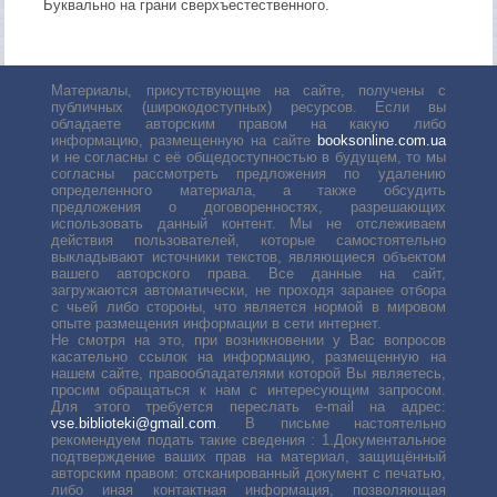
Буквально на грани сверхъестественного.
Материалы, присутствующие на сайте, получены с
публичных (широкодоступных) ресурсов. Если вы
обладаете авторским правом на какую либо
информацию, размещенную на сайте
booksonline.com.ua
и не согласны с её общедоступностью в будущем, то мы
согласны рассмотреть предложения по удалению
определенного материала, а также обсудить
предложения о договоренностях, разрешающих
использовать данный контент. Мы не отслеживаем
действия пользователей, которые самостоятельно
выкладывают источники текстов, являющиеся объектом
вашего авторского права. Все данные на сайт,
загружаются автоматически, не проходя заранее отбора
с чьей либо стороны, что является нормой в мировом
опыте размещения информации в сети интернет.
Не смотря на это, при возникновении у Вас вопросов
касательно ссылок на информацию, размещенную на
нашем сайте, правообладателями которой Вы являетесь,
просим обращаться к нам с интересующим запросом.
Для этого требуется переслать е-mail на адрес:
vse.biblioteki@gmail.com
. В письме настоятельно
рекомендуем подать такие сведения : 1.Документальное
подтверждение ваших прав на материал, защищённый
авторским правом: отсканированный документ с печатью,
либо иная контактная информация, позволяющая