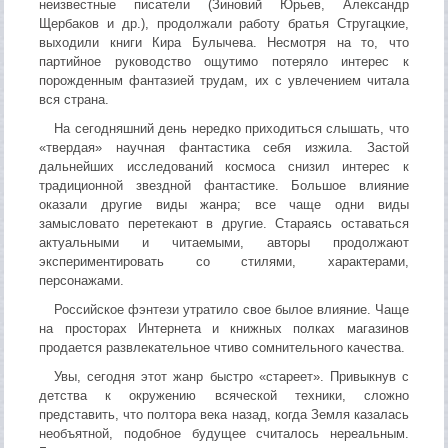
неизвестные писатели (Зиновий Юрьев, Александр
Щербаков и др.), продолжали работу братья Стругацкие,
выходили книги Кира Булычева. Несмотря на то, что
партийное руководство ощутимо потеряло интерес к
порожденным фантазией трудам, их с увлечением читала
вся страна.
На сегодняшний день нередко приходиться слышать, что
«твердая» научная фантастика себя изжила. Застой
дальнейших исследований космоса снизил интерес к
традиционной звездной фантастике. Большое влияние
оказали другие виды жанра; все чаще одни виды
замысловато перетекают в другие. Стараясь оставаться
актуальными и читаемыми, авторы продолжают
экспериментировать со стилями, характерами,
персонажами.
Российское фэнтези утратило свое былое влияние. Чаще
на просторах Интернета и книжных полках магазинов
продается развлекательное чтиво сомнительного качества.
Увы, сегодня этот жанр быстро «стареет». Привыкнув с
детства к окружению всяческой техники, сложно
представить, что полтора века назад, когда Земля казалась
необъятной, подобное будущее считалось нереальным.