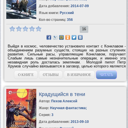
Дата добавления:
2014-07-09
Язык книги:
Русский
Кол-во страниц:
356
16
Выйдя в космос, человечество установило контакт с Конклавом -
объединением разумных существ, стоящих на разных ступенях
развития. Сильные расы, управляющие Конклавом, поручают
Слабым лишь самые незначительные операции, и именно эта
незавидная роль досталась землянам. Молодой пилот Петр
Хрумов случайно ввязывается в заговор, целью которого является
пересмотр условий взаимодействия в Конклаве. Расстановка сил
не в нашу пользу. ...
О КНИГЕ
ОТЗЫВЫ
В ИЗБРАННОЕ
ЧИТАТЬ
Крадущийся в тени
Автор:
Пехов Алексей
Жанр:
Научная фантастика
;
Серия:
3
Дата добавления:
2013-09-10