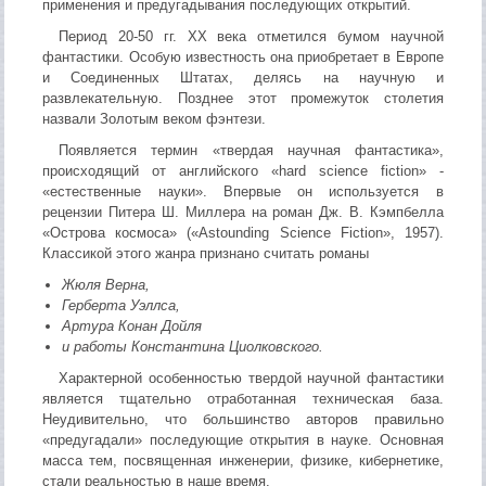
применения и предугадывания последующих открытий.
Период 20-50 гг. XX века отметился бумом научной
фантастики. Особую известность она приобретает в Европе
и Соединенных Штатах, делясь на научную и
развлекательную. Позднее этот промежуток столетия
назвали Золотым веком фэнтези.
Появляется термин «твердая научная фантастика»,
происходящий от английского «hard science fiction» -
«естественные науки». Впервые он используется в
рецензии Питера Ш. Миллера на роман Дж. В. Кэмпбелла
«Острова космоса» («Astounding Science Fiction», 1957).
Классикой этого жанра признано считать романы
Жюля Верна,
Герберта Уэллса,
Артура Конан Дойля
и работы Константина Циолковского.
Характерной особенностью твердой научной фантастики
является тщательно отработанная техническая база.
Неудивительно, что большинство авторов правильно
«предугадали» последующие открытия в науке. Основная
масса тем, посвященная инженерии, физике, кибернетике,
стали реальностью в наше время.