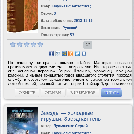
Жанр:
Научная фантастика
;
Серия:
3
Дата добавления:
2013-11-16
Язык книги:
Русский
Кол-во страниц:
53
17
По замыслу автора в романе «Тайна Мастера» показано
противоборство двух систем — добра и зла. На стороне светлых
сил основной персонаж Генрих Штайнер, уроженец немецкой
колонии. В начале тридцатых годов двадцатого столетия, проходя
службу в советском авиаотряде рядом с секретной германской
летной школой, военный летчик Генрих Штайнер будет привлечен
местными чекистами в работу по изобличению германских агентов.
Затем произойдут...
О КНИГЕ
ОТЗЫВЫ
В ИЗБРАННОЕ
ЧИТАТЬ
Звезды — холодные
игрушки. Звездная тень
Автор:
Лукьяненко Сергей
Жанр:
Научная фантастика
;