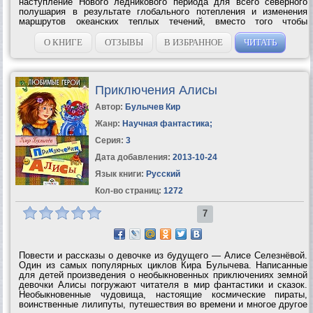
наступление Нового ледникового периода для всего северного
полушария в результате глобального потепления и изменения
маршрутов океанских теплых течений, вместо того чтобы
эвакуироваться на юг, отправляется на север, в погребенный под
снегом Нью-Йорк, где его ждет...
О КНИГЕ
ОТЗЫВЫ
В ИЗБРАННОЕ
ЧИТАТЬ
Приключения Алисы
Автор:
Булычев Кир
Жанр:
Научная фантастика
;
Серия:
3
Дата добавления:
2013-10-24
Язык книги:
Русский
Кол-во страниц:
1272
7
Повести и рассказы о девочке из будущего — Алисе Селезнёвой.
Один из самых популярных циклов Кира Булычева. Написанные
для детей произведения о необыкновенных приключениях земной
девочки Алисы погружают читателя в мир фантастики и сказок.
Необыкновенные чудовища, настоящие космические пираты,
воинственные лилипуты, путешествия во времени и многое другое