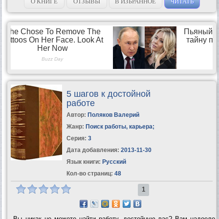
выбранный...
О КНИГЕ
ОТЗЫВЫ
В ИЗБРАННОЕ
ЧИТАТЬ
5 шагов к достойной
работе
Автор:
Поляков Валерий
Жанр:
Поиск работы, карьера
;
Серия:
3
Дата добавления:
2013-11-30
Язык книги:
Русский
Кол-во страниц:
48
1
Вы никак не можете найти работу, достойную вас? Вам надоело