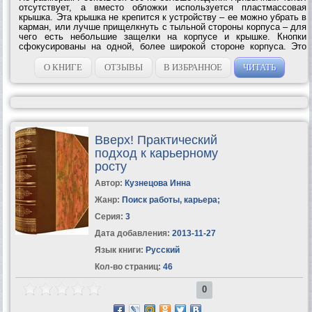
отсутствует, а вместо обложки используется пластмассовая
крышка. Эта крышка не крепится к устройству – ее можно убрать в
карман, или лучше прищелкнуть с тыльной стороны корпуса – для
чего есть небольшие защелки на корпусе и крышке. Кнопки
сфокусированы на одной, более широкой стороне корпуса. Это
позволило сузить корпус с других сторон.Управление PocketBook
360 разработчики...
О КНИГЕ
ОТЗЫВЫ
В ИЗБРАННОЕ
ЧИТАТЬ
Вверх! Практический
подход к карьерному
росту
Автор:
Кузнецова Инна
Жанр:
Поиск работы, карьера
;
Серия:
3
Дата добавления:
2013-11-27
Язык книги:
Русский
Кол-во страниц:
46
0