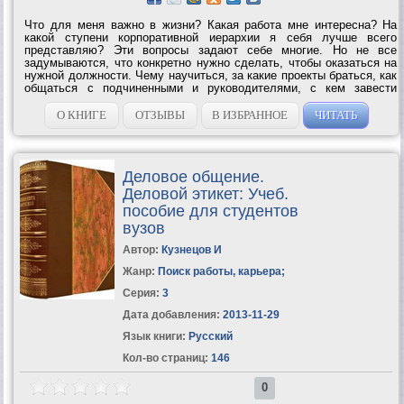
Что для меня важно в жизни? Какая работа мне интересна? На
какой ступени корпоративной иерархии я себя лучше всего
представляю? Эти вопросы задают себе многие. Но не все
задумываются, что конкретно нужно сделать, чтобы оказаться на
нужной должности. Чему научиться, за какие проекты браться, как
общаться с подчиненными и руководителями, с кем завести
полезное знакомство… Особенно запутанным может оказаться
путь наверх в крупной...
О КНИГЕ
ОТЗЫВЫ
В ИЗБРАННОЕ
ЧИТАТЬ
Деловое общение.
Деловой этикет: Учеб.
пособие для студентов
вузов
Автор:
Кузнецов И
Жанр:
Поиск работы, карьера
;
Серия:
3
Дата добавления:
2013-11-29
Язык книги:
Русский
Кол-во страниц:
146
0