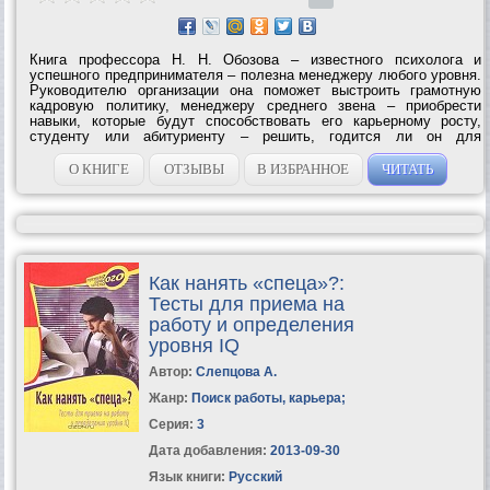
Книга профессора Н. Н. Обозова – известного психолога и
успешного предпринимателя – полезна менеджеру любого уровня.
Руководителю организации она поможет выстроить грамотную
кадровую политику, менеджеру среднего звена – приобрести
навыки, которые будут способствовать его карьерному росту,
студенту или абитуриенту – решить, годится ли он для
руководящей работы, а психологу и кадровику даст возможность в
новом свете увидеть...
О КНИГЕ
ОТЗЫВЫ
В ИЗБРАННОЕ
ЧИТАТЬ
Как нанять «спеца»?:
Тесты для приема на
работу и определения
уровня IQ
Автор:
Слепцова А.
Жанр:
Поиск работы, карьера
;
Серия:
3
Дата добавления:
2013-09-30
Язык книги:
Русский