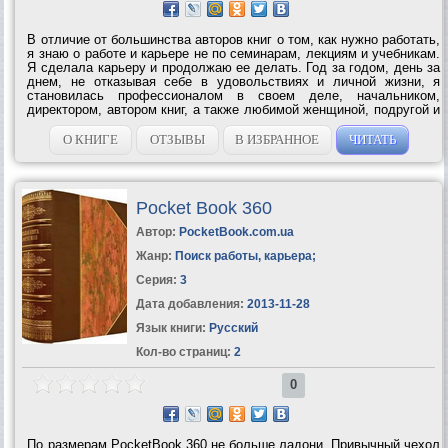
В отличие от большинства авторов книг о том, как нужно работать,
я знаю о работе и карьере не по семинарам, лекциям и учебникам.
Я сделала карьеру и продолжаю ее делать. Год за годом, день за
днем, не отказывая себе в удовольствиях и личной жизни, я
становилась профессионалом в своем деле, начальником,
директором, автором книг, а также любимой женщиной, подругой и
мамой. Именно поэтому мне смешно и грустно смотреть на
обложки книг для...
О КНИГЕ
ОТЗЫВЫ
В ИЗБРАННОЕ
ЧИТАТЬ
Pocket Book 360
Автор:
PocketBook.com.ua
Жанр:
Поиск работы, карьера
;
Серия:
3
Дата добавления:
2013-11-28
Язык книги:
Русский
Кол-во страниц:
2
0
По размерам PocketBook 360 не больше ладони. Привычный чехол