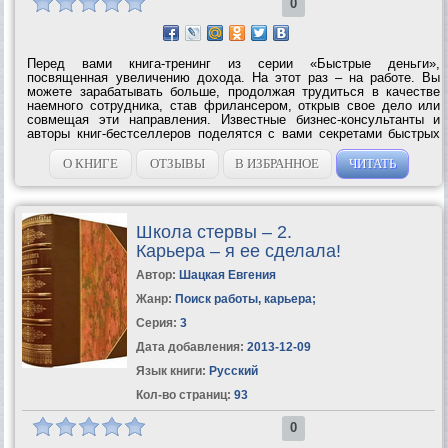
0
Перед вами книга-тренинг из серии «Быстрые деньги»,
посвященная увеличению дохода. На этот раз – на работе. Вы
можете зарабатывать больше, продолжая трудиться в качестве
наемного сотрудника, став фрилансером, открыв свое дело или
совмещая эти направления. Известные бизнес-консультанты и
авторы книг-бестселлеров поделятся с вами секретами быстрых
денег и стремительного карьерного роста. Вас ждут девять дней
тренинга, десятки...
О КНИГЕ
ОТЗЫВЫ
В ИЗБРАННОЕ
ЧИТАТЬ
Школа стервы – 2.
Карьера – я ее сделала!
Автор:
Шацкая Евгения
Жанр:
Поиск работы, карьера
;
Серия:
3
Дата добавления:
2013-12-09
Язык книги:
Русский
Кол-во страниц:
93
0