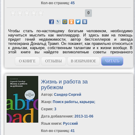
Кол-во страниц:
45
0
Чтобы стать по-настоящему богатым человеком, необходимо
научиться мыслить как миллиардер. И здесь вам на помощь
придет гений недвижимости, автор бестселлеров и звезда
телеэкрана Дональд Трамп. Он покажет, как правильно относиться
к деньгам, карьере, собственным талантам и к жизни вообще. В
этой книге вы найдете великолепные советы признанного
специалиста по поводу вложения средств в недвижимость: от
методов общения с брокерами до...
О КНИГЕ
ОТЗЫВЫ
В ИЗБРАННОЕ
ЧИТАТЬ
Жизнь и работа за
рубежом
Автор:
Сандер Cергей
Жанр:
Поиск работы, карьера
;
Серия:
3
Дата добавления:
2013-11-06
Язык книги:
Русский
Кол-во страниц:
41