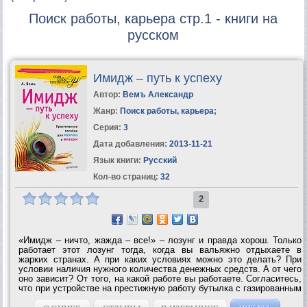
Поиск работы, карьера стр.1 - книги на
русском
Имидж – путь к успеху
Автор:
Вемъ Александр
Жанр:
Поиск работы, карьера
;
Серия:
3
Дата добавления:
2013-11-21
Язык книги:
Русский
Кол-во страниц:
32
2
«Имидж – ничто, жажда – все!» – лозунг и правда хорош. Только
работает этот лозунг тогда, когда вы вальяжно отдыхаете в
жарких странах. А при каких условиях можно это делать? При
условии наличия нужного количества денежных средств. А от чего
оно зависит? От того, на какой работе вы работаете. Согласитесь,
что при устройстве на престижную работу бутылка с газированным
напитком вам вряд ли поможет. Вам поможет… правильно