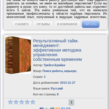
работать за копейки, не имея ни малейших перспектив? Если вы
держите в руках эту книгу, то от достойной работы вас отделяют
всего 5 шагов. Эта книга уникальна тем, что ее написали
признанные профессионалы в области подбора персонала. Их
многолетний опыт, полученный в ведущих кадровых агентствах,
стал основой для четких и реальных советов по поиску достойной
работы. В книге...
О КНИГЕ
ОТЗЫВЫ
В ИЗБРАННОЕ
ЧИТАТЬ
Результативный тайм-
менеджмент:
эффективная методика
управления
собственным временем
Автор:
Трейси Брайан
Жанр:
Поиск работы, карьера
;
Серия:
3
Дата добавления:
2013-11-27
Язык книги:
Русский
Кол-во страниц:
8
1