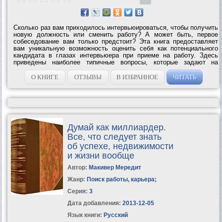
Сколько раз вам приходилось интервьюироваться, чтобы получить
новую должность или сменить работу? А может быть, первое
собеседование вам только предстоит? Эта книга предоставляет
вам уникальную возможность оценить себя как потенциального
кандидата в глазах интервьюера при приеме на работу. Здесь
приведены наиболее типичные вопросы, которые задают на
собеседовании, а также примеры нестандартных вопросов,
способных поставить в...
О КНИГЕ
ОТЗЫВЫ
В ИЗБРАННОЕ
ЧИТАТЬ
Думай как миллиардер.
Все, что следует знать
об успехе, недвижимости
и жизни вообще
Автор:
Макивер Мередит
Жанр:
Поиск работы, карьера
;
Серия:
3
Дата добавления:
2013-12-05
Язык книги:
Русский