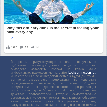
Материалы, присутствующие на сайте, получены с
публичных (широкодоступных) ресурсов. Если вы
обладаете авторским правом на какую либо
информацию, размещенную на сайте
booksonline.com.ua
и не согласны с её общедоступностью в будущем, то мы
согласны рассмотреть предложения по удалению
определенного материала, а также обсудить
предложения о договоренностях, разрешающих
использовать данный контент. Мы не отслеживаем
действия пользователей, которые самостоятельно
выкладывают источники текстов, являющиеся объектом
вашего авторского права. Все данные на сайт,
загружаются автоматически, не проходя заранее отбора