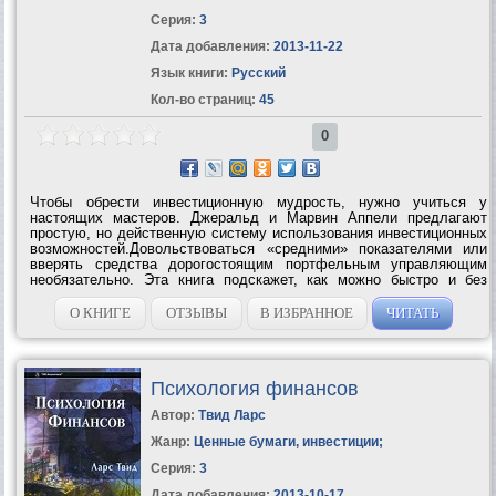
Серия:
3
Дата добавления:
2013-11-22
Язык книги:
Русский
Кол-во страниц:
45
0
Чтобы обрести инвестиционную мудрость, нужно учиться у
настоящих мастеров. Джеральд и Марвин Аппели предлагают
простую, но действенную систему использования инвестиционных
возможностей.Довольствоваться «средними» показателями или
вверять средства дорогостоящим портфельным управляющим
необязательно. Эта книга подскажет, как можно быстро и без
лишних усилий составить оптимальный инвестиционный
портфель, а также как...
О КНИГЕ
ОТЗЫВЫ
В ИЗБРАННОЕ
ЧИТАТЬ
Психология финансов
Автор:
Твид Ларс
Жанр:
Ценные бумаги, инвестиции
;
Серия:
3
Дата добавления:
2013-10-17