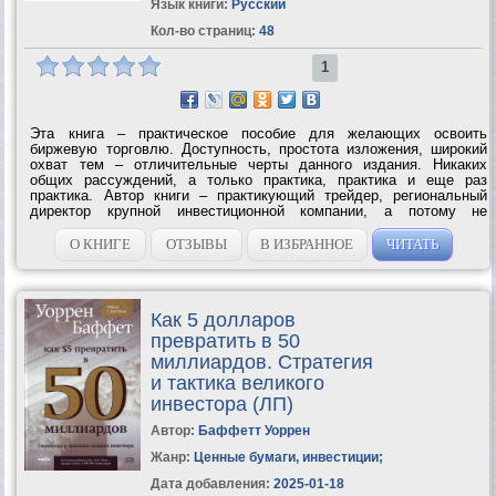
Язык книги:
Русский
Кол-во страниц:
48
1
Эта книга – практическое пособие для желающих освоить
биржевую торговлю. Доступность, простота изложения, широкий
охват тем – отличительные черты данного издания. Никаких
общих рассуждений, а только практика, практика и еще раз
практика. Автор книги – практикующий трейдер, региональный
директор крупной инвестиционной компании, а потому не
понаслышке знает о проблемах и трудностях, с которыми
придется столкнуться каждому, кто...
О КНИГЕ
ОТЗЫВЫ
В ИЗБРАННОЕ
ЧИТАТЬ
Как 5 долларов
превратить в 50
миллиардов. Стратегия
и тактика великого
инвестора (ЛП)
Автор:
Баффетт Уоррен
Жанр:
Ценные бумаги, инвестиции
;
Дата добавления:
2025-01-18