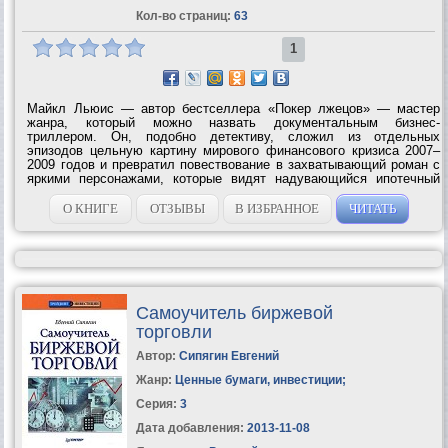
Кол-во страниц:
63
1
Майкл Льюис — автор бестселлера «Покер лжецов» — мастер
жанра, который можно назвать документальным бизнес-
триллером. Он, подобно детективу, сложил из отдельных
эпизодов цельную картину мирового финансового кризиса 2007–
2009 годов и превратил повествование в захватывающий роман с
яркими персонажами, которые видят надувающийся ипотечный
пузырь, делают ставки против него и в конечном счете
выигрывают. В своем путешествии к сердцу...
О КНИГЕ
ОТЗЫВЫ
В ИЗБРАННОЕ
ЧИТАТЬ
Самоучитель биржевой
торговли
Автор:
Сипягин Евгений
Жанр:
Ценные бумаги, инвестиции
;
Серия:
3
Дата добавления:
2013-11-08