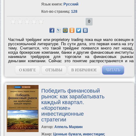
Язык книги:
Русский
Кол-во страниц:
128
0
Частный трейдинг или proprietory trading пока еще мало освещен в
русскоязычной литературе. По сути дела, это первая книга на эту
тему. Считается, что такой трейдинг появился много лет назад,
когда брокерские компании, банки и другие финансовые институты
нанимали трейдеров для торговли на финансовых рынках
деньгами компании. Сейчас это понятие распространяется и на
трейдеров, которые не получают заработную плату, но
вкладывают некую сумму...
О КНИГЕ
ОТЗЫВЫ
В ИЗБРАННОЕ
ЧИТАТЬ
Победить финансовый
рынок: как зарабатывать
каждый квартал.
«Короткие»
инвестиционные
стратегии
Автор:
Аппель Марвин
Жанр:
Ценные бумаги, инвестиции
;