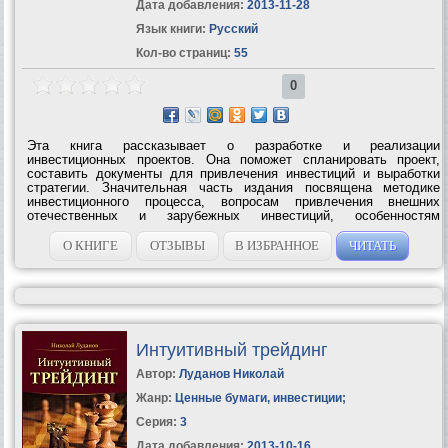
Дата добавления:
2013-11-28
Язык книги:
Русский
Кол-во страниц:
55
0
Эта книга рассказывает о разработке и реализации
инвестиционных проектов. Она поможет спланировать проект,
составить документы для привлечения инвестиций и выработки
стратегии. Значительная часть издания посвящена методике
инвестиционного процесса, вопросам привлечения внешних
отечественных и зарубежных инвестиций, особенностям
инновационных процессов. Материал иллюстрирован множеством
таблиц и графиков, содержит примеры...
О КНИГЕ
ОТЗЫВЫ
В ИЗБРАННОЕ
ЧИТАТЬ
Интуитивный трейдинг
Автор:
Луданов Николай
Жанр:
Ценные бумаги, инвестиции
;
Серия:
3
Дата добавления:
2013-10-16