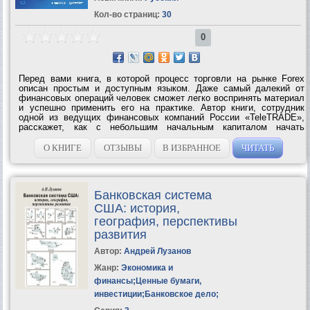
Кол-во страниц:
30
0
Перед вами книга, в которой процесс торговли на рынке Forex
описан простым и доступным языком. Даже самый далекий от
финансовых операций человек сможет легко воспринять материал
и успешно применить его на практике. Автор книги, сотрудник
одной из ведущих финансовых компаний России «TeleTRADE»,
расскажет, как с небольшим начальным капиталом начать
зарабатывать очень даже неплохие деньги на рынке Forex. При
этом не имеет большого значения...
О КНИГЕ
ОТЗЫВЫ
В ИЗБРАННОЕ
ЧИТАТЬ
Банковская система
США: история,
география, перспективы
развития
Автор:
Андрей Лузанов
Жанр:
Экономика и
финансы
;
Ценные бумаги,
инвестиции
;
Банковское дело
;