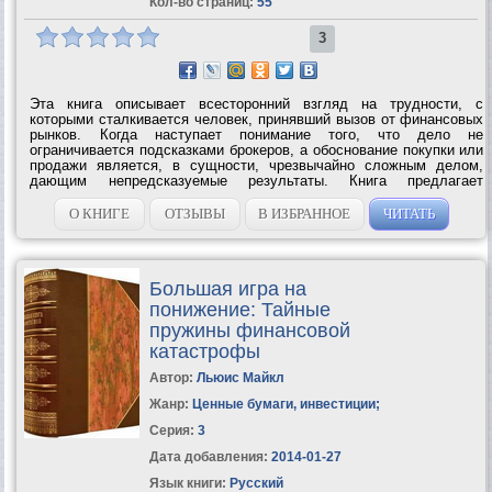
Кол-во страниц:
55
3
Эта книга описывает всесторонний взгляд на трудности, с
которыми сталкивается человек, принявший вызов от финансовых
рынков. Когда наступает понимание того, что дело не
ограничивается подсказками брокеров, а обоснование покупки или
продажи является, в сущности, чрезвычайно сложным делом,
дающим непредсказуемые результаты. Книга предлагает
серьезный психологический подход, который должен
содействовать достижению стабильных...
О КНИГЕ
ОТЗЫВЫ
В ИЗБРАННОЕ
ЧИТАТЬ
Большая игра на
понижение: Тайные
пружины финансовой
катастрофы
Автор:
Льюис Майкл
Жанр:
Ценные бумаги, инвестиции
;
Серия:
3
Дата добавления:
2014-01-27
Язык книги:
Русский