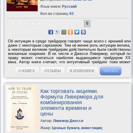
Язык книги:
Русский
Кол-во страниц:
63
0
Об интуиции в среде трейдеров говорят чаще всего с иронией или
даже с некоторым сарказмом. Тем не менее роль интуиции велика,
а некоторым великим трейдерам действительно были свойственны
внезапные озарения. В их числе и Джесси Ливермор, который по
праву может считаться наиболее выдающимся трейдером ХХ
века. Автор книги считает, что интуитивный трейдинг тоже может
быть системной торговлей. Интуитивный метод торговли состоит
в...
О КНИГЕ
ОТЗЫВЫ
В ИЗБРАННОЕ
ЧИТАТЬ
Как торговать акциями.
Формула Ливермора для
комбинирования
элемента времени и
цены
Автор:
Ливемор Джесси
Жанр:
Ценные бумаги, инвестиции
;