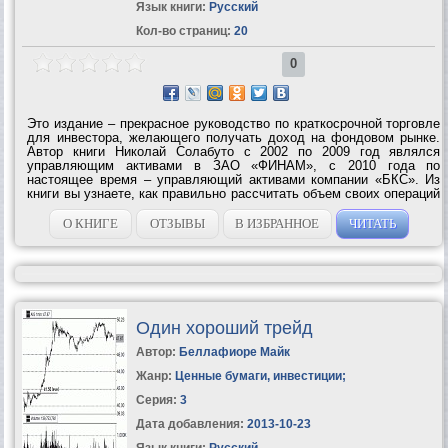
Язык книги:
Русский
Кол-во страниц:
20
0
Это издание – прекрасное руководство по краткосрочной торговле
для инвестора, желающего получать доход на фондовом рынке.
Автор книги Николай Солабуто с 2002 по 2009 год являлся
управляющим активами в ЗАО «ФИНАМ», с 2010 года по
настоящее время – управляющий активами компании «БКС». Из
книги вы узнаете, как правильно рассчитать объем своих операций
на фондовом рынке, какие способы краткосрочной торговли
применять, какие графические...
О КНИГЕ
ОТЗЫВЫ
В ИЗБРАННОЕ
ЧИТАТЬ
Один хороший трейд
Автор:
Беллафиоре Майк
Жанр:
Ценные бумаги, инвестиции
;
Серия:
3
Дата добавления:
2013-10-23
Язык книги:
Русский