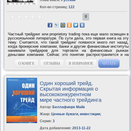
Кол-во страниц:
122
0
Частный трейдинг или proprietory trading пока еще мало освещен в
русскоязычной литературе. По сути дела, это первая книга на эту
тему. Считается, что такой трейдинг появился много лет назад,
когда брокерские компании, банки и другие финансовые институты
нанимали трейдеров для торговли на финансовых рынках
деньгами компании. Сейчас это понятие распространяется и на
трейдеров, которые не получают заработную плату, но
вкладывают некую сумму...
О КНИГЕ
ОТЗЫВЫ
В ИЗБРАННОЕ
ЧИТАТЬ
Один хороший трейд.
Скрытая информация о
высококонкурентном
мире частного трейдинга
Автор:
Беллафиоре Майк
Жанр:
Ценные бумаги, инвестиции
;
Серия:
3
Дата добавления:
2013-11-22