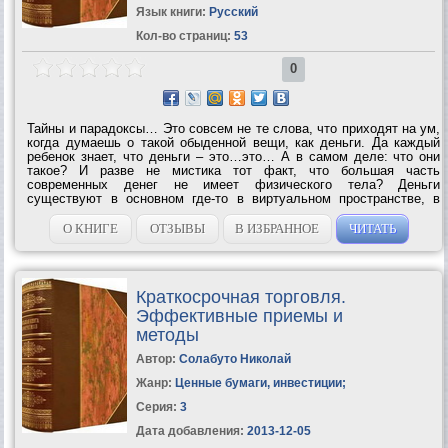
Язык книги:
Русский
Кол-во страниц:
53
0
Тайны и парадоксы… Это совсем не те слова, что приходят на ум,
когда думаешь о такой обыденной вещи, как деньги. Да каждый
ребенок знает, что деньги – это…это… А в самом деле: что они
такое? И разве не мистика тот факт, что большая часть
современных денег не имеет физического тела? Деньги
существуют в основном где-то в виртуальном пространстве, в
качестве неких электронных сигналов в бездонных компьютерных
глубинах, как бухгалтерская...
О КНИГЕ
ОТЗЫВЫ
В ИЗБРАННОЕ
ЧИТАТЬ
Краткосрочная торговля.
Эффективные приемы и
методы
Автор:
Солабуто Николай
Жанр:
Ценные бумаги, инвестиции
;
Серия:
3
Дата добавления:
2013-12-05