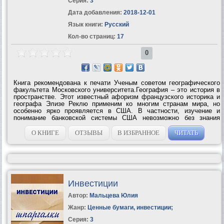
Серия:
3
Дата добавления:
2018-12-01
Язык книги:
Русский
Кол-во страниц:
17
0
Книга рекомендована к печати Ученым советом географического
факультета Московского университета.География – это история в
пространстве. Этот известный афоризм французского историка и
географа Элизе Реклю применим ко многим странам мира, но
особенно ярко проявляется в США. В частности, изучение и
понимание банковской системы США невозможно без знания
историко-географических особенностей ее...
О КНИГЕ
ОТЗЫВЫ
В ИЗБРАННОЕ
ЧИТАТЬ
Инвестиции
Автор:
Мальцева Юлия
Жанр:
Ценные бумаги, инвестиции
;
Серия:
3