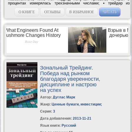
процентах измерялась трехзначными числами; • трейдер из
провинциальной Америки, начав чуть ли не с нуля, стал
крупнейшим в мире торговцем облигациями; •...
О КНИГЕ
ОТЗЫВЫ
В ИЗБРАННОЕ
ЧИТАТЬ
Зональный Трейдинг.
Победа над рынком
благодаря уверенности,
дисциплине и настрою
на успех
Автор:
Дуглас Марк
Жанр:
Ценные бумаги, инвестиции
;
Серия:
3
Дата добавления:
2013-11-21
Язык книги:
Русский