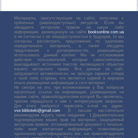
Материалы, присутствующие на сайте, получены с
публичных (широкодоступных) ресурсов. Если вы
обладаете авторским правом на какую либо
информацию, размещенную на сайте
booksonline.com.ua
и не согласны с её общедоступностью в будущем, то мы
согласны рассмотреть предложения по удалению
определенного материала, а также обсудить
предложения о договоренностях, разрешающих
использовать данный контент. Мы не отслеживаем
действия пользователей, которые самостоятельно
выкладывают источники текстов, являющиеся объектом
вашего авторского права. Все данные на сайт,
загружаются автоматически, не проходя заранее отбора
с чьей либо стороны, что является нормой в мировом
опыте размещения информации в сети интернет.
Не смотря на это, при возникновении у Вас вопросов
касательно ссылок на информацию, размещенную на
нашем сайте, правообладателями которой Вы являетесь,
просим обращаться к нам с интересующим запросом.
Для этого требуется переслать е-mail на адрес:
vse.biblioteki@gmail.com
. В письме настоятельно
рекомендуем подать такие сведения : 1.Документальное
подтверждение ваших прав на материал, защищённый
авторским правом: отсканированный документ с печатью,
либо иная контактная информация, позволяющая
однозначно идентифицировать вас, как правообладателя