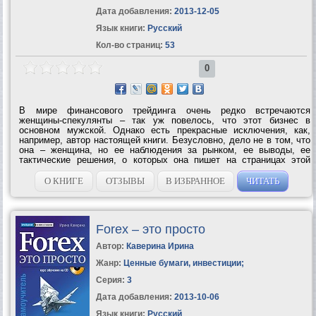
Дата добавления:
2013-12-05
Язык книги:
Русский
Кол-во страниц:
53
0
В мире финансового трейдинга очень редко встречаются
женщины-спекулянты – так уж повелось, что этот бизнес в
основном мужской. Однако есть прекрасные исключения, как,
например, автор настоящей книги. Безусловно, дело не в том, что
она – женщина, но ее наблюдения за рынком, ее выводы, ее
тактические решения, о которых она пишет на страницах этой
интересной книги, позволили ей взглянуть на трейдинг, на
валютный дилинг, возможно,...
О КНИГЕ
ОТЗЫВЫ
В ИЗБРАННОЕ
ЧИТАТЬ
Forex – это просто
Автор:
Каверина Ирина
Жанр:
Ценные бумаги, инвестиции
;
Серия:
3
Дата добавления:
2013-10-06
Язык книги:
Русский