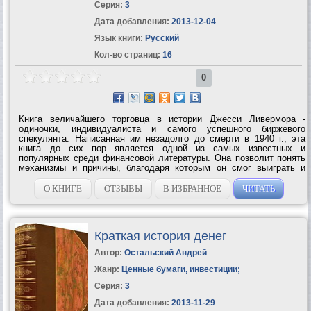
Серия:
3
Дата добавления:
2013-12-04
Язык книги:
Русский
Кол-во страниц:
16
0
Книга величайшего торговца в истории Джесси Ливермора -
одиночки, индивидуалиста и самого успешного биржевого
спекулянта. Написанная им незадолго до смерти в 1940 г., эта
книга до сих пор является одной из самых известных и
популярных среди финансовой литературы. Она позволит понять
механизмы и причины, благодаря которым он смог выиграть и
потерять десятки миллионов долларов. В течение 45 лет торговли
и наблюдения фондового рынка...
О КНИГЕ
ОТЗЫВЫ
В ИЗБРАННОЕ
ЧИТАТЬ
Краткая история денег
Автор:
Остальский Андрей
Жанр:
Ценные бумаги, инвестиции
;
Серия:
3
Дата добавления:
2013-11-29