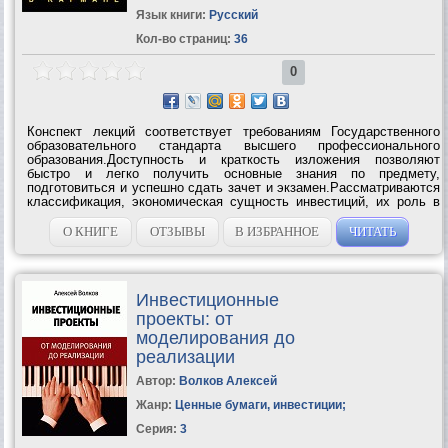
Язык книги:
Русский
Кол-во страниц:
36
0
Конспект лекций соответствует требованиям Государственного
образовательного стандарта высшего профессионального
образования.Доступность и краткость изложения позволяют
быстро и легко получить основные знания по предмету,
подготовиться и успешно сдать зачет и экзамен.Рассматриваются
классификация, экономическая сущность инвестиций, их роль в
экономике страны, методы финансирования инвестиционных
проектов, формирование и...
О КНИГЕ
ОТЗЫВЫ
В ИЗБРАННОЕ
ЧИТАТЬ
Инвестиционные
проекты: от
моделирования до
реализации
Автор:
Волков Алексей
Жанр:
Ценные бумаги, инвестиции
;
Серия:
3