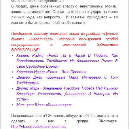
человеческой порядочностью.
В людях, даже облеченных властью, неистребимы эгоизм,
зависть, самодурство. Ставить интересы государства выше
личных куда как непросто… И все-таки приходится – во
имя хотя бы относительной стабильности.
Предлагаем вашему вниманию книги из раздела «Ценные
бумаги, инвестиции», которые пользуются особой
популярностью в электронной библиотеке
BOOKSONLINE:
Хорнер Раджи «Forex На 5 Часов В Неделю. Как
Зарабатывать Трейдингом На Финансовом Рынке В
Свое Свободное Время»
Каверина Ирина «Forex – Это Просто»
Швагер Джек «Биржевые Маги. Интервью С Топ-
Трейдерами»
Дуглас Марк «Зональный Трейдинг. Победа Над Рынком
Благодаря Уверенности, Дисциплине И Настрою На
Успех»
Мальцева Юлия «Инвестиции»
Понравилась книга? Желаешь обсудить её? Ты можешь это
сделать у нас в группе ВКонтакте:
http://vk.com/booksonlinecomua