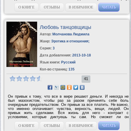
которую он категорически не хочет делить ни с кем. А Гейб
недавно женился и...
О КНИГЕ
ОТЗЫВЫ
В ИЗБРАННОЕ
ЧИТАТЬ
Любовь танцовщицы
Автор:
Молчанова Людмила
Жанр:
Эротика и отношения
;
Серия:
3
Дата добавления:
2013-10-18
Язык книги:
Русский
Кол-во страниц:
135
41
Он привык к тому, что все в мире решают деньги. И никогда не
был мазохистом, чтобы раз за разом причинять себе боль
очередным предательством. Он привык за все платить. Не важно,
что именно оплачивает: чувства, верность, вещи, людей. Он
привык жить сделками. Вся жизнь для него - контракт с
условиями, которые диктуешь ты сам. Но сможет ли он
измениться и заплатить самую большую цену за свой куш? Она
привыкла, что в ее мире все решают деньги,...
О КНИГЕ
ОТЗЫВЫ
В ИЗБРАННОЕ
ЧИТАТЬ