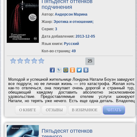
Пятьдесят оттенков
подчинения
Автор:
Андерсон Марина
Жанр:
Эротика и отношения
;
Серия:
3
Дата добавления:
2013-12-05
Язык книги:
Русский
Кол-во страниц:
49
25
Молодой и успешной жительнице Лондона Натали Боуэн завидуют
все подруги, но ее личная жизнь — это катастрофа. Желая хоть
как-то отвлечься, она покупает очень дорогой и странный тур,
обещающий каждому доставить абсолютно эксклюзивное
удовольствие. Предоставляемые отелем услуги шокируют
Натали, но терять уже нечего. Есть еще одна деталь. Владелец
отеля загадочный Саймон — человек жесткий и очень
дисциплинированный. Он привык...
О КНИГЕ
ОТЗЫВЫ
В ИЗБРАННОЕ
ЧИТАТЬ
Пятьдесят оттенков
темного