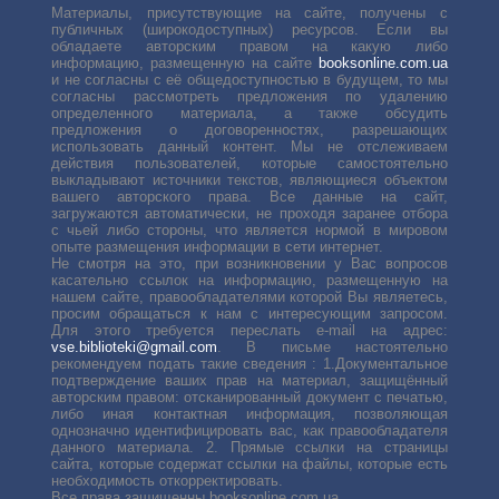
Материалы, присутствующие на сайте, получены с
публичных (широкодоступных) ресурсов. Если вы
обладаете авторским правом на какую либо
информацию, размещенную на сайте
booksonline.com.ua
и не согласны с её общедоступностью в будущем, то мы
согласны рассмотреть предложения по удалению
определенного материала, а также обсудить
предложения о договоренностях, разрешающих
использовать данный контент. Мы не отслеживаем
действия пользователей, которые самостоятельно
выкладывают источники текстов, являющиеся объектом
вашего авторского права. Все данные на сайт,
загружаются автоматически, не проходя заранее отбора
с чьей либо стороны, что является нормой в мировом
опыте размещения информации в сети интернет.
Не смотря на это, при возникновении у Вас вопросов
касательно ссылок на информацию, размещенную на
нашем сайте, правообладателями которой Вы являетесь,
просим обращаться к нам с интересующим запросом.
Для этого требуется переслать е-mail на адрес:
vse.biblioteki@gmail.com
. В письме настоятельно
рекомендуем подать такие сведения : 1.Документальное
подтверждение ваших прав на материал, защищённый
авторским правом: отсканированный документ с печатью,
либо иная контактная информация, позволяющая
однозначно идентифицировать вас, как правообладателя
данного материала. 2. Прямые ссылки на страницы
сайта, которые содержат ссылки на файлы, которые есть
необходимость откорректировать.
Все права защищенны booksonline.com.ua