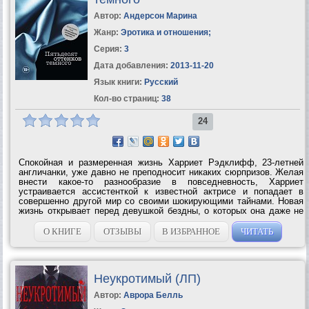
Автор:
Андерсон Марина
Жанр:
Эротика и отношения
;
Серия:
3
Дата добавления:
2013-11-20
Язык книги:
Русский
Кол-во страниц:
38
24
Спокойная и размеренная жизнь Харриет Рэдклифф, 23-летней
англичанки, уже давно не преподносит никаких сюрпризов. Желая
внести какое-то разнообразие в повседневность, Харриет
устраивается ассистенткой к известной актрисе и попадает в
совершенно другой мир со своими шокирующими тайнами. Новая
жизнь открывает перед девушкой бездны, о которых она даже не
подозревала. Как далеко готова зайти неопытная мисс Рэдклифф
для осуществления...
О КНИГЕ
ОТЗЫВЫ
В ИЗБРАННОЕ
ЧИТАТЬ
Неукротимый (ЛП)
Автор:
Аврора Белль