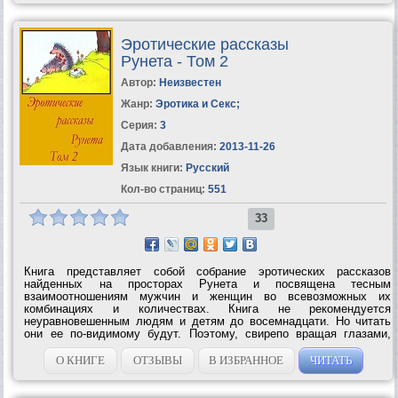
Эротические рассказы
Рунета - Том 2
Автор:
Неизвестен
Жанр:
Эротика и Секс
;
Серия:
3
Дата добавления:
2013-11-26
Язык книги:
Русский
Кол-во страниц:
551
33
Книга представляет собой собрание эротических рассказов
найденных на просторах Рунета и посвящена тесным
взаимоотношениям мужчин и женщин во всевозможных их
комбинациях и количествах. Книга не рекомендуется
неуравновешенным людям и детям до восемнадцати. Но читать
они ее по-видимому будут. Поэтому, свирепо вращая глазами,
ПРЕДУПРЕЖДАЮ: не пытайтесь повторить все прочитанное!
Почти все приведенные здесь рассказы являются плодом...
О КНИГЕ
ОТЗЫВЫ
В ИЗБРАННОЕ
ЧИТАТЬ