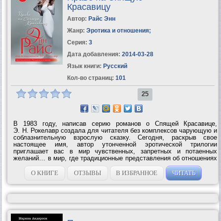
Красавицу
Автор:
Райс Энн
Жанр:
Эротика и отношения
;
Серия:
3
Дата добавления:
2014-03-28
Язык книги:
Русский
Кол-во страниц:
101
25
В 1983 году, написав серию романов о Спящей Красавице,
Э. Н. Рокелавр создала для читателя без комплексов чарующую и
соблазнительную взрослую сказку. Сегодня, раскрыв свое
настоящее имя, автор утонченной эротической трилогии
приглашает вас в мир чувственных, запретных и потаенных
желаний… в мир, где традиционные представления об отношениях
полов, подчинении и власти терпят крах… в мир, перед
очарованием которого устоять невозможно,...
О КНИГЕ
ОТЗЫВЫ
В ИЗБРАННОЕ
ЧИТАТЬ