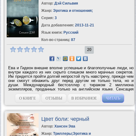
Автор:
Дэй Сильвия
Жанр:
Эротика и отношения
;
Серия:
3
Дата добавления:
2013-11-21
Язык книги:
Русский
Кол-во страниц:
87
20
Ева и Гидеон внешне вполне успешные и благополучные люди, но
внутри каждого из них скрыто слишком много мрачных секретов.
Им придется пройти долгий непростой путь навстречу, прежде чем
они смогут обнажить друг перед другом не только тела, но и
души. Международный бестселлер с тиражом 2 миллиона
экземпляров, проданных только на английском языке. Сенсация
2012 года. По свидетельству авторитетного издания «Bookseller»,
за последнее...
О КНИГЕ
ОТЗЫВЫ
В ИЗБРАННОЕ
ЧИТАТЬ
Цвет боли: черный
Автор:
Хансен Эва
Жанр:
Триллеры
;
Эротика и