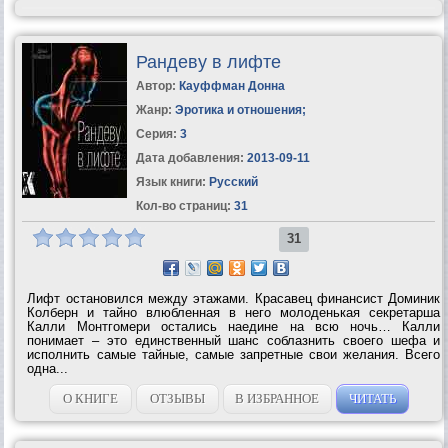
Рандеву в лифте
Автор:
Кауффман Донна
Жанр:
Эротика и отношения
;
Серия:
3
Дата добавления:
2013-09-11
Язык книги:
Русский
Кол-во страниц:
31
31
Лифт остановился между этажами. Красавец финансист Доминик
Колберн и тайно влюбленная в него молоденькая секретарша
Калли Монтгомери остались наедине на всю ночь… Калли
понимает – это единственный шанс соблазнить своего шефа и
исполнить самые тайные, самые запретные свои желания. Всего
одна...
О КНИГЕ
ОТЗЫВЫ
В ИЗБРАННОЕ
ЧИТАТЬ