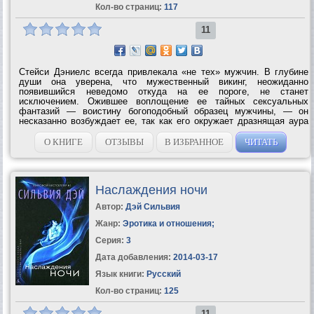
Кол-во страниц:
117
11
Стейси Дэниелс всегда привлекала «не тех» мужчин. В глубине
души она уверена, что мужественный викинг, неожиданно
появившийся неведомо откуда на ее пороге, не станет
исключением. Ожившее воплощение ее тайных сексуальных
фантазий — воистину богоподобный образец мужчины, — он
несказанно возбуждает ее, так как его окружает дразнящая аура
опасной чувственности. И хотя Стейси осознает, что страсть
способна привнести в ее жизнь...
О КНИГЕ
ОТЗЫВЫ
В ИЗБРАННОЕ
ЧИТАТЬ
Наслаждения ночи
Автор:
Дэй Сильвия
Жанр:
Эротика и отношения
;
Серия:
3
Дата добавления:
2014-03-17
Язык книги:
Русский
Кол-во страниц:
125
11