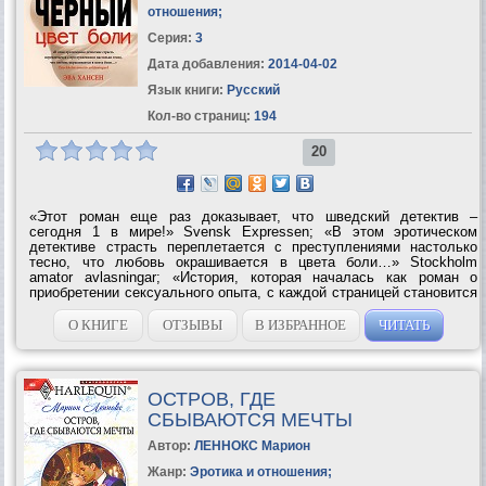
отношения
;
Серия:
3
Дата добавления:
2014-04-02
Язык книги:
Русский
Кол-во страниц:
194
20
«Этот роман еще раз доказывает, что шведский детектив –
сегодня 1 в мире!» Svensk Expressen; «В этом эротическом
детективе страсть переплетается с преступлениями настолько
тесно, что любовь окрашивается в цвета боли…» Stockholm
amator avlasningar; «История, которая началась как роман о
приобретении сексуального опыта, с каждой страницей становится
все более детективной…» Goteborg Vitterhetsuanner; «Благодаря
Эве Хансен читательницам больше не придется выбирать...
О КНИГЕ
ОТЗЫВЫ
В ИЗБРАННОЕ
ЧИТАТЬ
ОСТРОВ, ГДЕ
СБЫВАЮТСЯ МЕЧТЫ
Автор:
ЛЕННОКС Марион
Жанр:
Эротика и отношения
;