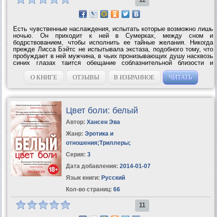
Есть чувственные наслаждения, испытать которые возможно лишь
ночью. Он приходит к ней в Сумерках, между сном и
бодрствованием, чтобы исполнить ее тайные желания. Никогда
прежде Лисса Бэйтс не испытывала экстаза, подобного тому, что
пробуждает в ней мужчина, в чьих пронизывающих душу насквозь
синих глазах таится обещание соблазнительной близости и
порочных наслаждений. Но этот мужчина, этот любовник, этот
бесподобный...
О КНИГЕ
ОТЗЫВЫ
В ИЗБРАННОЕ
ЧИТАТЬ
Цвет боли: белый
Автор:
Хансен Эва
Жанр:
Эротика и
отношения
;
Триллеры
;
Серия:
3
Дата добавления:
2014-01-07
Язык книги:
Русский
Кол-во страниц:
66
11