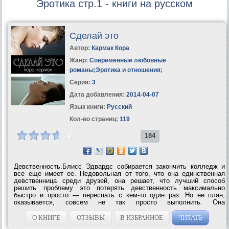
Эротика стр.1 - книги на русском
Сделай это
Автор:
Кармак Кора
Жанр:
Современные любовные
романы
;
Эротика и отношения
;
Серия:
3
Дата добавления:
2014-04-07
Язык книги:
Русский
Кол-во страниц:
119
184
Девственность.Блисс Эдвардс собирается закончить колледж и
все еще имеет ее. Недовольная от того, что она единственная
девственница среди друзей, она решает, что лучший способ
решить проблему это потерять девственность максимально
быстро и просто — переспать с кем-то один раз. Но ее план,
оказывается, совсем не так просто выполнить. Она
разволновалась и оставила великолепного парня одного и голого
в ее постели с глупым оправданием....
О КНИГЕ
ОТЗЫВЫ
В ИЗБРАННОЕ
ЧИТАТЬ