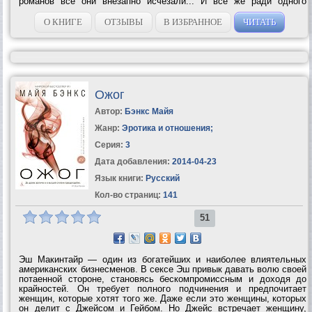
романов все они внезапно исчезали... И все же ради одного
страстного взгляда шефа Грейс готова на все.И вот наконец она
привлекла его внимание....
О КНИГЕ
ОТЗЫВЫ
В ИЗБРАННОЕ
ЧИТАТЬ
Ожог
Автор:
Бэнкс Майя
Жанр:
Эротика и отношения
;
Серия:
3
Дата добавления:
2014-04-23
Язык книги:
Русский
Кол-во страниц:
141
51
Эш Макинтайр — один из богатейших и наиболее влиятельных
американских бизнесменов. В сексе Эш привык давать волю своей
потаенной стороне, становясь бескомпромиссным и доходя до
крайностей. Он требует полного подчинения и предпочитает
женщин, которые хотят того же. Даже если это женщины, которых
он делит с Джейсом и Гейбом. Но Джейс встречает женщину,