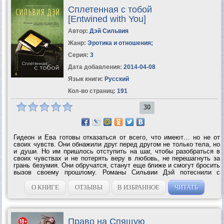
Сплетенная с тобой
[Entwined with You]
Автор:
Дэй Сильвия
Жанр:
Эротика и отношения
;
Серия:
3
Дата добавления:
2014-04-08
Язык книги:
Русский
Кол-во страниц:
191
30
Гидеон и Ева готовы отказаться от всего, что имеют… но не от
своих чувств. Они обнажили друг перед другом не только тела, но
и души. Но им пришлось отступить на шаг, чтобы разобраться в
своих чувствах и не потерять веру в любовь, не перешагнуть за
грань безумия. Они обручатся, станут еще ближе и смогут бросить
вызов своему прошлому. Романы Сильвии Дэй потеснили с
первого места в списке бестселлеров New York Times
супербестселлер Пятьдесят...
О КНИГЕ
ОТЗЫВЫ
В ИЗБРАННОЕ
ЧИТАТЬ
Право на Спящую