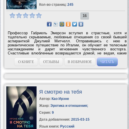
Кол-во страниц:
245
16
Профессор Габриель Эмерсон вступил в страстные, хотя и
тщательно скрываемые, любовные отношения со своей бывшей
аспиранткой Джулией Митчелл. Отправившись с нею в
романтическое путешествие по Италии, он обучает ее телесным
наслаждениям и дарит мгновения чувственного восторга.
Счастливые влюбленные возвращаются домой, не ведая, какие
испытания им приготовила судьба. Как отреагирует Джулия на
встречу с бывшей любовницей Габриеля,...
О КНИГЕ
ОТЗЫВЫ
В ИЗБРАННОЕ
ЧИТАТЬ
Я смотрю на тебя
Автор:
Као Ирэне
Жанр:
Эротика и отношения
;
Серия:
9
Дата добавления:
2015-03-15
Язык книги:
Русский