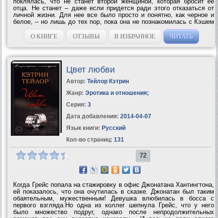
поклялась, что не станет второй женщиной, которая бросит ее
отца. Не станет – даже если придется ради этого отказаться от
личной жизни. Для нее все было просто и понятно, как черное и
белое, – но лишь до тех пор, пока она не познакомилась с Кэшем
и Нэшем, братьями-близнецами. Кэш – воплощенное желание:
опасный, сексуальный...
О КНИГЕ
ОТЗЫВЫ
В ИЗБРАННОЕ
ЧИТАТЬ
Цвет любви
Автор:
Тейлор Кэтрин
Жанр:
Эротика и отношения
;
Серия:
3
Дата добавления:
2014-04-07
Язык книги:
Русский
Кол-во страниц:
131
72
Когда Грейс попала на стажировку в офис Джонатана Хантингтона,
ей показалось, что она очутилась в сказке. Джонатан был таким
обаятельным, мужественным! Девушка влюбилась в босса с
первого взгляда.Но одна из коллег шепнула Грейс, что у него
было множество подруг, однако после непродолжительных