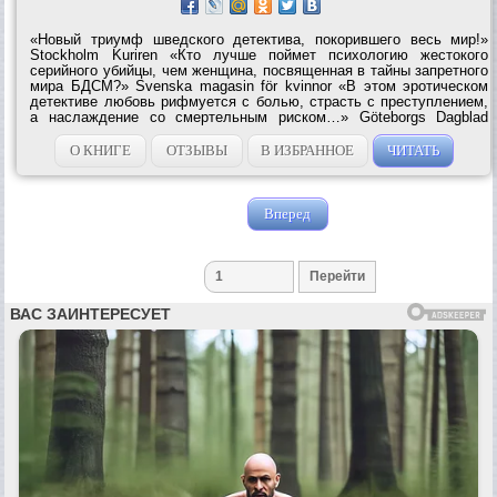
«Новый триумф шведского детектива, покорившего весь мир!»
Stockholm Kuriren «Кто лучше поймет психологию жестокого
серийного убийцы, чем женщина, посвященная в тайны запретного
мира БДСМ?» Svenska magasin för kvinnor «В этом эротическом
детективе любовь рифмуется с болью, страсть с преступлением,
а наслаждение со смертельным риском…» Göteborgs Dagblad
«Захватывающе! Чувственно! Восхитительно! Любовный детектив
высшей пробы!» Gotlands...
О КНИГЕ
ОТЗЫВЫ
В ИЗБРАННОЕ
ЧИТАТЬ
Вперед