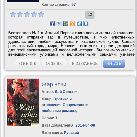
Кол-во страниц:
57
12
Бестселлер № 1 в Италии! Первая книга восхитительной трилогии,
которая отправит вас в путешествие, в мир чувственных
удовольствий, любви, искусства и итальянской кухни. Самый
романтичный город мира, Венеция, выступит в роли декораций
для этой захватывающей любовной истории. Вы познакомитесь с
венецианскими улочками и великолепными замками, узнаете
многое о живописи и истории искусства. Отправитесь в
гастрономический тур по...
О КНИГЕ
ОТЗЫВЫ
В ИЗБРАННОЕ
ЧИТАТЬ
Жар ночи
Автор:
Дэй Сильвия
Жанр:
Эротика и
отношения
;
Современные
любовные романы
;
Серия:
3
Дата добавления:
2014-04-08
Язык книги:
Русский