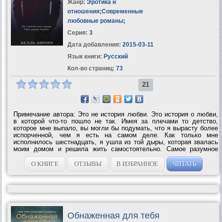
Жанр:
Эротика и
отношения
;
Современные
любовные романы
;
Серия:
3
Дата добавления:
2015-03-11
Язык книги:
Русский
Кол-во страниц:
73
21
Примечание автора: Это не история любви. Это история о любви,
в которой что-то пошло не так. Имея за плечами то детство,
которое мне выпало, вы могли бы подумать, что я вырасту более
испорченной, чем я есть на самом деле. Как только мне
исполнилось шестнадцать, я ушла из той дыры, которая звалась
моим домом и решила жить самостоятельно. Самое разумное
решение в моей жизни. Сейчас, когда мне двадцать шесть, я
образована и имею работу, в...
О КНИГЕ
ОТЗЫВЫ
В ИЗБРАННОЕ
ЧИТАТЬ
Обнаженная для тебя