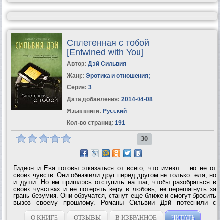
Сплетенная с тобой
[Entwined with You]
Автор:
Дэй Сильвия
Жанр:
Эротика и отношения
;
Серия:
3
Дата добавления:
2014-04-08
Язык книги:
Русский
Кол-во страниц:
191
30
Гидеон и Ева готовы отказаться от всего, что имеют… но не от
своих чувств. Они обнажили друг перед другом не только тела, но
и души. Но им пришлось отступить на шаг, чтобы разобраться в
своих чувствах и не потерять веру в любовь, не перешагнуть за
грань безумия. Они обручатся, станут еще ближе и смогут бросить
вызов своему прошлому. Романы Сильвии Дэй потеснили с
первого места в списке бестселлеров New York Times
супербестселлер Пятьдесят...
О КНИГЕ
ОТЗЫВЫ
В ИЗБРАННОЕ
ЧИТАТЬ