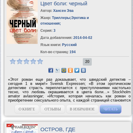
Цвет боли: черный
Автор:
Хансен Эва
Жанр:
Триллеры
;
Эротика и
отношения
;
Серия:
3
Дата добавления:
2014-04-02
Язык книги:
Русский
Кол-во страниц:
194
20
«Этот роман еще раз доказывает, что шведский детектив –
сегодня 1 в мире!» Svensk Expressen; «В этом эротическом
детективе страсть переплетается с преступлениями настолько
тесно, что любовь окрашивается в цвета боли…» Stockholm
amator avlasningar; «История, которая началась как роман о
приобретении сексуального опыта, с каждой страницей становится
все более детективной…» Goteborg Vitterhetsuanner; «Благодаря
Эве Хансен читательницам больше не придется выбирать...
О КНИГЕ
ОТЗЫВЫ
В ИЗБРАННОЕ
ЧИТАТЬ
ОСТРОВ, ГДЕ