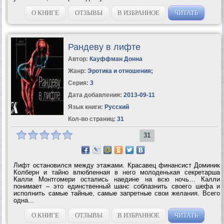
измениться и заплатить самую большую цену за свой куш? Она
привыкла, что в ее мире все решают деньги,...
О КНИГЕ
ОТЗЫВЫ
В ИЗБРАННОЕ
ЧИТАТЬ
Рандеву в лифте
Автор:
Кауффман Донна
Жанр:
Эротика и отношения
;
Серия:
3
Дата добавления:
2013-09-11
Язык книги:
Русский
Кол-во страниц:
31
31
Лифт остановился между этажами. Красавец финансист Доминик
Колберн и тайно влюбленная в него молоденькая секретарша
Калли Монтгомери остались наедине на всю ночь… Калли
понимает – это единственный шанс соблазнить своего шефа и
исполнить самые тайные, самые запретные свои желания. Всего
одна...
О КНИГЕ
ОТЗЫВЫ
В ИЗБРАННОЕ
ЧИТАТЬ