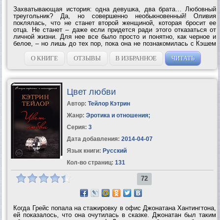
Захватывающая история: одна девушка, два брата… Любовный
треугольник? Да, но совершенно необыкновенный! Оливия
поклялась, что не станет второй женщиной, которая бросит ее
отца. Не станет – даже если придется ради этого отказаться от
личной жизни. Для нее все было просто и понятно, как черное и
белое, – но лишь до тех пор, пока она не познакомилась с Кэшем
и Нэшем, братьями-близнецами. Кэш – воплощенное желание:
опасный, сексуальный...
О КНИГЕ
ОТЗЫВЫ
В ИЗБРАННОЕ
ЧИТАТЬ
Цвет любви
Автор:
Тейлор Кэтрин
Жанр:
Эротика и отношения
;
Серия:
3
Дата добавления:
2014-04-07
Язык книги:
Русский
Кол-во страниц:
131
72
Когда Грейс попала на стажировку в офис Джонатана Хантингтона,
ей показалось, что она очутилась в сказке. Джонатан был таким