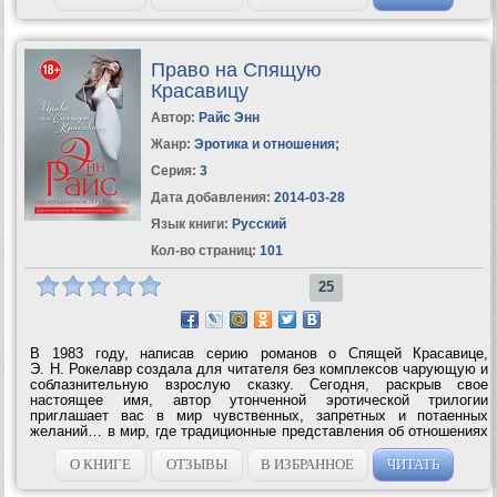
Право на Спящую
Красавицу
Автор:
Райс Энн
Жанр:
Эротика и отношения
;
Серия:
3
Дата добавления:
2014-03-28
Язык книги:
Русский
Кол-во страниц:
101
25
В 1983 году, написав серию романов о Спящей Красавице,
Э. Н. Рокелавр создала для читателя без комплексов чарующую и
соблазнительную взрослую сказку. Сегодня, раскрыв свое
настоящее имя, автор утонченной эротической трилогии
приглашает вас в мир чувственных, запретных и потаенных
желаний… в мир, где традиционные представления об отношениях
полов, подчинении и власти терпят крах… в мир, перед
очарованием которого устоять невозможно,...
О КНИГЕ
ОТЗЫВЫ
В ИЗБРАННОЕ
ЧИТАТЬ