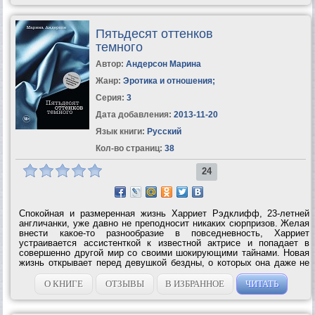
Пятьдесят оттенков
темного
Автор:
Андерсон Марина
Жанр:
Эротика и отношения
;
Серия:
3
Дата добавления:
2013-11-20
Язык книги:
Русский
Кол-во страниц:
38
24
Спокойная и размеренная жизнь Харриет Рэдклифф, 23-летней
англичанки, уже давно не преподносит никаких сюрпризов. Желая
внести какое-то разнообразие в повседневность, Харриет
устраивается ассистенткой к известной актрисе и попадает в
совершенно другой мир со своими шокирующими тайнами. Новая
жизнь открывает перед девушкой бездны, о которых она даже не
подозревала. Как далеко готова зайти неопытная мисс Рэдклифф
для осуществления...
О КНИГЕ
ОТЗЫВЫ
В ИЗБРАННОЕ
ЧИТАТЬ