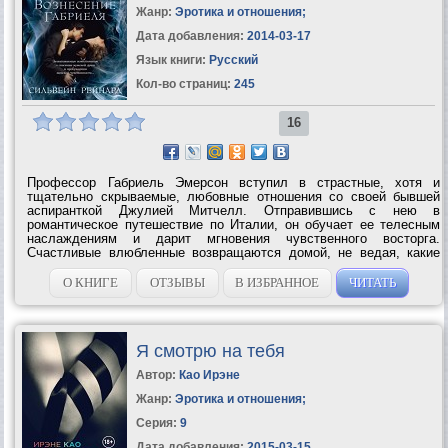
Жанр:
Эротика и отношения
;
Дата добавления:
2014-03-17
Язык книги:
Русский
Кол-во страниц:
245
16
Профессор Габриель Эмерсон вступил в страстные, хотя и
тщательно скрываемые, любовные отношения со своей бывшей
аспиранткой Джулией Митчелл. Отправившись с нею в
романтическое путешествие по Италии, он обучает ее телесным
наслаждениям и дарит мгновения чувственного восторга.
Счастливые влюбленные возвращаются домой, не ведая, какие
испытания им приготовила судьба. Как отреагирует Джулия на
встречу с бывшей любовницей Габриеля,...
О КНИГЕ
ОТЗЫВЫ
В ИЗБРАННОЕ
ЧИТАТЬ
Я смотрю на тебя
Автор:
Као Ирэне
Жанр:
Эротика и отношения
;
Серия:
9
Дата добавления:
2015-03-15