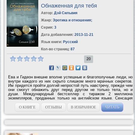
Обнаженная для тебя
Автор:
Дэй Сильвия
Жанр:
Эротика и отношения
;
Серия:
3
Дата добавления:
2013-11-21
Язык книги:
Русский
Кол-во страниц:
87
20
Ева и Гидеон внешне вполне успешные и благополучные люди, но
внутри каждого из них скрыто слишком много мрачных секретов.
Им придется пройти долгий непростой путь навстречу, прежде чем
они смогут обнажить друг перед другом не только тела, но и
души. Международный бестселлер с тиражом 2 миллиона
экземпляров, проданных только на английском языке. Сенсация
2012 года. По свидетельству авторитетного издания «Bookseller»,
за последнее...
О КНИГЕ
ОТЗЫВЫ
В ИЗБРАННОЕ
ЧИТАТЬ