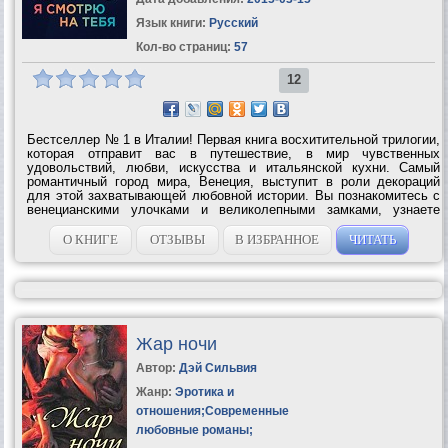
Язык книги:
Русский
Кол-во страниц:
57
12
Бестселлер № 1 в Италии! Первая книга восхитительной трилогии,
которая отправит вас в путешествие, в мир чувственных
удовольствий, любви, искусства и итальянской кухни. Самый
романтичный город мира, Венеция, выступит в роли декораций
для этой захватывающей любовной истории. Вы познакомитесь с
венецианскими улочками и великолепными замками, узнаете
многое о живописи и истории искусства. Отправитесь в
гастрономический тур по...
О КНИГЕ
ОТЗЫВЫ
В ИЗБРАННОЕ
ЧИТАТЬ
Жар ночи
Автор:
Дэй Сильвия
Жанр:
Эротика и
отношения
;
Современные
любовные романы
;