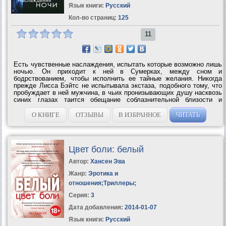
Язык книги:
Русский
Кол-во страниц:
125
11
Есть чувственные наслаждения, испытать которые возможно лишь
ночью. Он приходит к ней в Сумерках, между сном и
бодрствованием, чтобы исполнить ее тайные желания. Никогда
прежде Лисса Бэйтс не испытывала экстаза, подобного тому, что
пробуждает в ней мужчина, в чьих пронизывающих душу насквозь
синих глазах таится обещание соблазнительной близости и
порочных наслаждений. Но этот мужчина, этот любовник, этот
бесподобный...
О КНИГЕ
ОТЗЫВЫ
В ИЗБРАННОЕ
ЧИТАТЬ
Цвет боли: белый
Автор:
Хансен Эва
Жанр:
Эротика и
отношения
;
Триллеры
;
Серия:
3
Дата добавления:
2014-01-07
Язык книги:
Русский