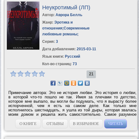
Неукротимый (ЛП)
Автор:
Аврора Белль
Жанр:
Эротика и
отношения
;
Современные
любовные романы
;
Серия:
3
Дата добавления:
2015-03-11
Язык книги:
Русский
Кол-во страниц:
73
21
Примечание автора: Это не история любви. Это история о любви,
в которой что-то пошло не так. Имея за плечами то детство,
которое мне выпало, вы могли бы подумать, что я вырасту более
испорченной, чем я есть на самом деле. Как только мне
исполнилось шестнадцать, я ушла из той дыры, которая звалась
моим домом и решила жить самостоятельно. Самое разумное
решение в моей жизни. Сейчас, когда мне двадцать шесть, я
образована и имею работу, в...
О КНИГЕ
ОТЗЫВЫ
В ИЗБРАННОЕ
ЧИТАТЬ