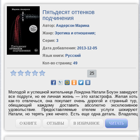
Пятьдесят оттенков
подчинения
Автор:
Андерсон Марина
Жанр:
Эротика и отношения
;
Серия:
3
Дата добавления:
2013-12-05
Язык книги:
Русский
Кол-во страниц:
49
25
Молодой и успешной жительнице Лондона Натали Боуэн завидуют
все подруги, но ее личная жизнь — это катастрофа. Желая хоть
как-то отвлечься, она покупает очень дорогой и странный тур,
обещающий каждому доставить абсолютно эксклюзивное
удовольствие. Предоставляемые отелем услуги шокируют
Натали, но терять уже нечего. Есть еще одна деталь. Владелец
отеля загадочный Саймон — человек жесткий и очень
дисциплинированный. Он привык...
О КНИГЕ
ОТЗЫВЫ
В ИЗБРАННОЕ
ЧИТАТЬ