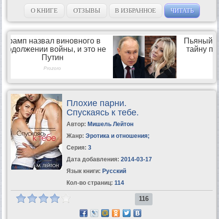
разволновалась и оставила великолепного парня одного и голого
в ее постели с глупым оправданием....
О КНИГЕ
ОТЗЫВЫ
В ИЗБРАННОЕ
ЧИТАТЬ
Плохие парни.
Спускаясь к тебе.
Автор:
Мишель Лейтон
Жанр:
Эротика и отношения
;
Серия:
3
Дата добавления:
2014-03-17
Язык книги:
Русский
Кол-во страниц:
114
116