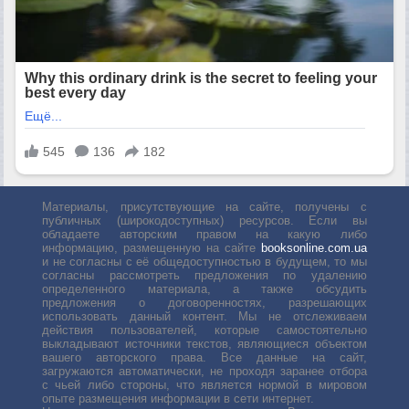
Материалы, присутствующие на сайте, получены с
публичных (широкодоступных) ресурсов. Если вы
обладаете авторским правом на какую либо
информацию, размещенную на сайте
booksonline.com.ua
и не согласны с её общедоступностью в будущем, то мы
согласны рассмотреть предложения по удалению
определенного материала, а также обсудить
предложения о договоренностях, разрешающих
использовать данный контент. Мы не отслеживаем
действия пользователей, которые самостоятельно
выкладывают источники текстов, являющиеся объектом
вашего авторского права. Все данные на сайт,
загружаются автоматически, не проходя заранее отбора
с чьей либо стороны, что является нормой в мировом
опыте размещения информации в сети интернет.