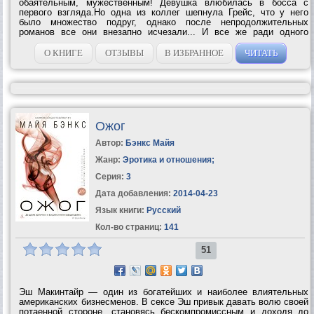
обаятельным, мужественным! Девушка влюбилась в босса с
первого взгляда.Но одна из коллег шепнула Грейс, что у него
было множество подруг, однако после непродолжительных
романов все они внезапно исчезали... И все же ради одного
страстного взгляда шефа Грейс готова на все.И вот наконец она
привлекла его внимание....
О КНИГЕ
ОТЗЫВЫ
В ИЗБРАННОЕ
ЧИТАТЬ
Ожог
Автор:
Бэнкс Майя
Жанр:
Эротика и отношения
;
Серия:
3
Дата добавления:
2014-04-23
Язык книги:
Русский
Кол-во страниц:
141
51
Эш Макинтайр — один из богатейших и наиболее влиятельных
американских бизнесменов. В сексе Эш привык давать волю своей
потаенной стороне, становясь бескомпромиссным и доходя до