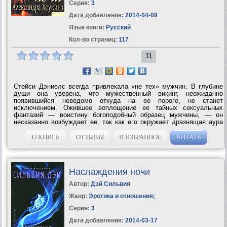
Серия:
3
Дата добавления:
2014-04-08
Язык книги:
Русский
Кол-во страниц:
117
11
Стейси Дэниелс всегда привлекала «не тех» мужчин. В глубине
души она уверена, что мужественный викинг, неожиданно
появившийся неведомо откуда на ее пороге, не станет
исключением. Ожившее воплощение ее тайных сексуальных
фантазий — воистину богоподобный образец мужчины, — он
несказанно возбуждает ее, так как его окружает дразнящая аура
опасной чувственности. И хотя Стейси осознает, что страсть
способна привнести в ее жизнь...
О КНИГЕ
ОТЗЫВЫ
В ИЗБРАННОЕ
ЧИТАТЬ
Наслаждения ночи
Автор:
Дэй Сильвия
Жанр:
Эротика и отношения
;
Серия:
3
Дата добавления:
2014-03-17