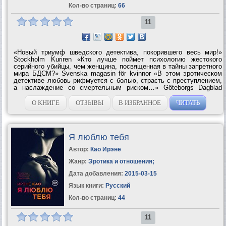
Кол-во страниц:
66
11
«Новый триумф шведского детектива, покорившего весь мир!»
Stockholm Kuriren «Кто лучше поймет психологию жестокого
серийного убийцы, чем женщина, посвященная в тайны запретного
мира БДСМ?» Svenska magasin för kvinnor «В этом эротическом
детективе любовь рифмуется с болью, страсть с преступлением,
а наслаждение со смертельным риском…» Göteborgs Dagblad
«Захватывающе! Чувственно! Восхитительно! Любовный детектив
высшей пробы!» Gotlands...
О КНИГЕ
ОТЗЫВЫ
В ИЗБРАННОЕ
ЧИТАТЬ
Я люблю тебя
Автор:
Као Ирэне
Жанр:
Эротика и отношения
;
Дата добавления:
2015-03-15
Язык книги:
Русский
Кол-во страниц:
44
11