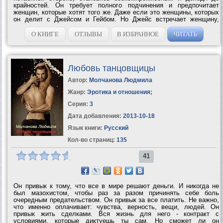
крайностей. Он требует полного подчинения и предпочитает
женщин, которые хотят того же. Даже если это женщины, которых
он делит с Джейсом и Гейбом. Но Джейс встречает женщину,
которую он категорически не хочет делить ни с кем. А Гейб
недавно женился и...
О КНИГЕ
ОТЗЫВЫ
В ИЗБРАННОЕ
ЧИТАТЬ
Любовь танцовщицы
Автор:
Молчанова Людмила
Жанр:
Эротика и отношения
;
Серия:
3
Дата добавления:
2013-10-18
Язык книги:
Русский
Кол-во страниц:
135
41
Он привык к тому, что все в мире решают деньги. И никогда не
был мазохистом, чтобы раз за разом причинять себе боль
очередным предательством. Он привык за все платить. Не важно,
что именно оплачивает: чувства, верность, вещи, людей. Он
привык жить сделками. Вся жизнь для него - контракт с
условиями, которые диктуешь ты сам. Но сможет ли он