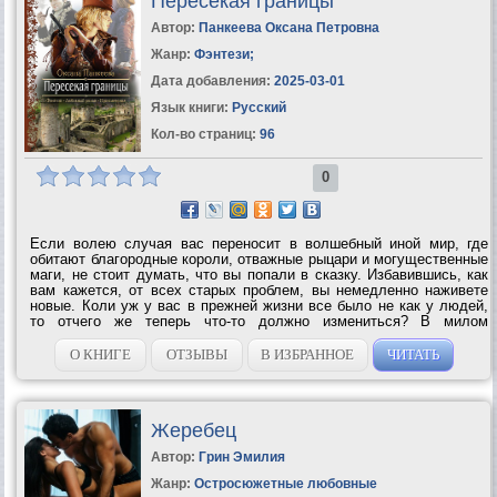
Пересекая границы
Автор:
Панкеева Оксана Петровна
Жанр:
Фэнтези
;
Дата добавления:
2025-03-01
Язык книги:
Русский
Кол-во страниц:
96
0
Если волею случая вас переносит в волшебный иной мир, где
обитают благородные короли, отважные рыцари и могущественные
маги, не стоит думать, что вы попали в сказку. Избавившись, как
вам кажется, от всех старых проблем, вы немедленно наживете
новые. Коли уж у вас в прежней жизни все было не как у людей,
то отчего же теперь что-то должно измениться? В милом
сказочном королевстве этих самых проблем – только решать
успевай, а приключения...
О КНИГЕ
ОТЗЫВЫ
В ИЗБРАННОЕ
ЧИТАТЬ
Жеребец
Автор:
Грин Эмилия
Жанр:
Остросюжетные любовные