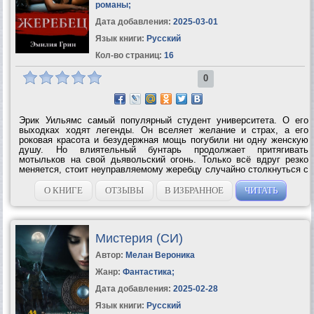
романы
;
Дата добавления:
2025-03-01
Язык книги:
Русский
Кол-во страниц:
16
0
Эрик Уильямс самый популярный студент университета. О его
выходках ходят легенды. Он вселяет желание и страх, а его
роковая красота и безудержная мощь погубили ни одну женскую
душу. Но влиятельный бунтарь продолжает притягивать
мотыльков на свой дьявольский огонь. Только всё вдруг резко
меняется, стоит неуправляемому жеребцу случайно столкнуться с
новенькой студенткой… Содержит нецензурную...
О КНИГЕ
ОТЗЫВЫ
В ИЗБРАННОЕ
ЧИТАТЬ
Мистерия (СИ)
Автор:
Мелан Вероника
Жанр:
Фантастика
;
Дата добавления:
2025-02-28
Язык книги:
Русский