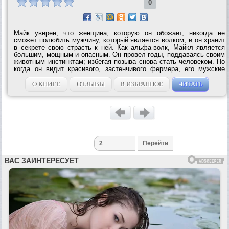
0
Майк уверен, что женщина, которую он обожает, никогда не
сможет полюбить мужчину, который является волком, и он хранит
в секрете свою страсть к ней. Как альфа-волк, Майкл является
большим, мощным и опасным. Он провел годы, поддаваясь своим
животным инстинктам; избегая позыва снова стать человеком. Но
когда он видит красивого, застенчивого фермера, его мужские
порывы стремительно берут верх. Лора довольствуется жизнью в
сельской...
О КНИГЕ
ОТЗЫВЫ
В ИЗБРАННОЕ
ЧИТАТЬ