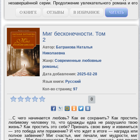
незавершённой серии. Продолжение увлекательного романа и его
героев находится в работе и ожидается уже в этом 2016 году.
Приятного чтения,...
О КНИГЕ
ОТЗЫВЫ
В ИЗБРАННОЕ
ЧИТАТЬ
Миг бесконечности. Том
2
Автор:
Батракова Наталья
Николаевна
Жанр:
Современные любовные
романы
;
Дата добавления:
2025-02-28
Язык книги:
Русский
Кол-во страниц:
97
0
…С чего начинается любовь? Как ее сохранить? Как простить
любимому человеку то, что однажды едва не разрушило твою
жизнь? Как простить это себе? Признать свою вину и извиниться
— это победа или поражение? И что ждет в итоге — награда или
полное забвение? Миг счастья, миг печали, миг мудрости, миг
любви… Миг бесконечности. Для одних он — секунда, для других