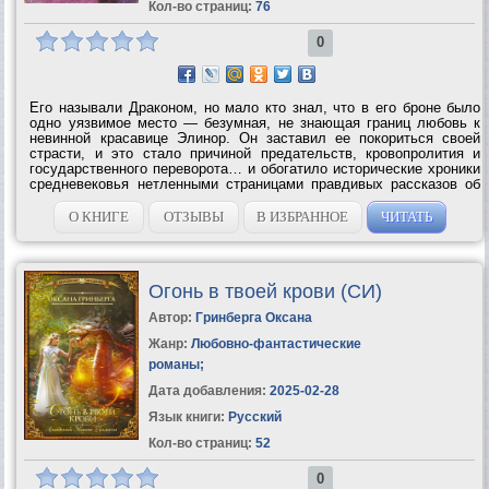
Кол-во страниц:
76
0
Его называли Драконом, но мало кто знал, что в его броне было
одно уязвимое место — безумная, не знающая границ любовь к
невинной красавице Элинор. Он заставил ее покориться своей
страсти, и это стало причиной предательств, кровопролития и
государственного переворота… и обогатило исторические хроники
средневековья нетленными страницами правдивых рассказов об
искренней, верной, вечной...
О КНИГЕ
ОТЗЫВЫ
В ИЗБРАННОЕ
ЧИТАТЬ
Огонь в твоей крови (СИ)
Автор:
Гринберга Оксана
Жанр:
Любовно-фантастические
романы
;
Дата добавления:
2025-02-28
Язык книги:
Русский
Кол-во страниц:
52
0