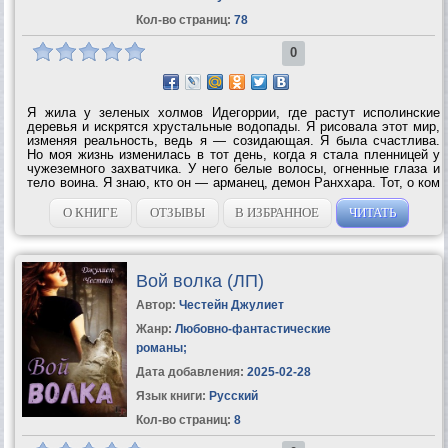
Кол-во страниц:
78
0
Я жила у зеленых холмов Идегоррии, где растут исполинские
деревья и искрятся хрустальные водопады. Я рисовала этот мир,
изменяя реальность, ведь я — созидающая. Я была счастлива.
Но моя жизнь изменилась в тот день, когда я стала пленницей у
чужеземного захватчика. У него белые волосы, огненные глаза и
тело воина. Я знаю, кто он — арманец, демон Ранххара. Тот, о ком
говорят шепотом, чтобы не накликать беду. Он принес в мой мир
смерть и...
О КНИГЕ
ОТЗЫВЫ
В ИЗБРАННОЕ
ЧИТАТЬ
Вой волка (ЛП)
Автор:
Честейн Джулиет
Жанр:
Любовно-фантастические
романы
;
Дата добавления:
2025-02-28
Язык книги:
Русский
Кол-во страниц:
8