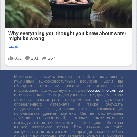
Материалы, присутствующие на сайте, получены с
публичных (широкодоступных) ресурсов. Если вы
обладаете авторским правом на какую либо
информацию, размещенную на сайте
booksonline.com.ua
и не согласны с её общедоступностью в будущем, то мы
согласны рассмотреть предложения по удалению
определенного материала, а также обсудить
предложения о договоренностях, разрешающих
использовать данный контент. Мы не отслеживаем
действия пользователей, которые самостоятельно
выкладывают источники текстов, являющиеся объектом
вашего авторского права. Все данные на сайт,
загружаются автоматически, не проходя заранее отбора
с чьей либо стороны, что является нормой в мировом