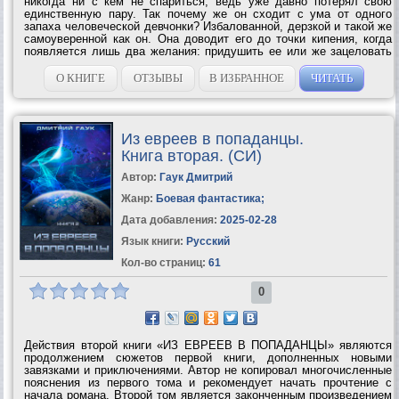
никогда ни с кем не спариться, ведь уже давно потерял свою
единственную пару. Так почему же он сходит с ума от одного
запаха человеческой девчонки? Избалованной, дерзкой и такой же
самоуверенной как он. Она доводит его до точки кипения, когда
появляется лишь два желания: придушить ее или же зацеловать
до смерти. Его волк кричит о своих правах на нее, требуя
отметить как свою...
О КНИГЕ
ОТЗЫВЫ
В ИЗБРАННОЕ
ЧИТАТЬ
Из евреев в попаданцы.
Книга вторая. (СИ)
Автор:
Гаук Дмитрий
Жанр:
Боевая фантастика
;
Дата добавления:
2025-02-28
Язык книги:
Русский
Кол-во страниц:
61
0
Действия второй книги «ИЗ ЕВРЕЕВ В ПОПАДАНЦЫ» являются
продолжением сюжетов первой книги, дополненных новыми
завязками и приключениями. Автор не копировал многочисленные
пояснения из первого тома и рекомендует начать прочтение с
начала романа. Второй том является законченным произведением