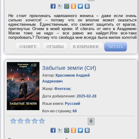
Не стоит проклинать навязанного жениха – даже если очень
сильно хочется! – потому что он вполне может оказаться
единственным. Единственным, кто сможет защитить от врагов,
притянутых Огнем в моей крови. И сбегать от него в Академию
Магии тоже не надо – все равно же найдет.Или все-таки
попробовать? Потому что свобода мне всегда была милее золотой
клетки, а любовь… Нет, любовь в мои планы не
входила!*однотомник *любовь и магия*сложные...
О КНИГЕ
ОТЗЫВЫ
В ИЗБРАННОЕ
ЧИТАТЬ
Забытые земли (СИ)
Автор:
Красников Андрей
Андреевич
Жанр:
Фэнтези
;
Дата добавления:
2025-02-28
Язык книги:
Русский
Кол-во страниц:
66
0