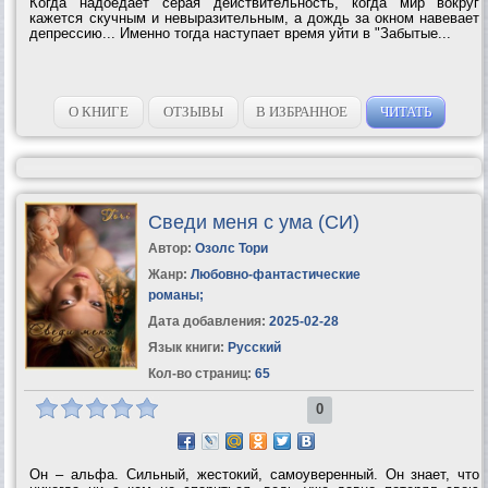
Когда надоедает серая действительность, когда мир вокруг
кажется скучным и невыразительным, а дождь за окном навевает
депрессию... Именно тогда наступает время уйти в "Забытые...
О КНИГЕ
ОТЗЫВЫ
В ИЗБРАННОЕ
ЧИТАТЬ
Сведи меня с ума (СИ)
Автор:
Озолс Тори
Жанр:
Любовно-фантастические
романы
;
Дата добавления:
2025-02-28
Язык книги:
Русский
Кол-во страниц:
65
0
Он – альфа. Сильный, жестокий, самоуверенный. Он знает, что