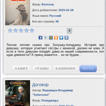
Жанр:
Фэнтези
;
Дата добавления:
2025-02-28
Язык книги:
Русский
Кол-во страниц:
48
0
Теплая летняя сказка про Золушку-попаданку. История про
девушку, которую угнетают сёстры с мачехой, далеко не нова. А
если в тело девушки попадёт дама из нашей современности, лет
эдак девяноста? А принц окажется… но не будем...
О КНИГЕ
ОТЗЫВЫ
В ИЗБРАННОЕ
ЧИТАТЬ
Договор
Автор:
Ящерицын Владимир
"Ssherssen"
Жанр:
Попаданцы
;