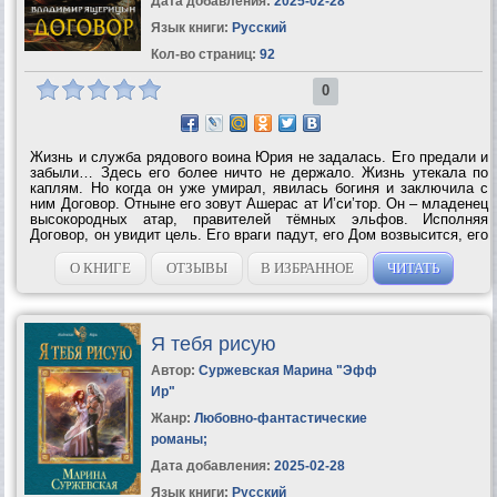
Дата добавления:
2025-02-28
Язык книги:
Русский
Кол-во страниц:
92
0
Жизнь и служба рядового воина Юрия не задалась. Его предали и
забыли… Здесь его более ничто не держало. Жизнь утекала по
каплям. Но когда он уже умирал, явилась богиня и заключила с
ним Договор. Отныне его зовут Ашерас ат И’си’тор. Он – младенец
высокородных атар, правителей тёмных эльфов. Исполняя
Договор, он увидит цель. Его враги падут, его Дом возвысится, его
раса уцелеет. Но это будет позже, а пока он должен вырасти,
обучиться и...
О КНИГЕ
ОТЗЫВЫ
В ИЗБРАННОЕ
ЧИТАТЬ
Я тебя рисую
Автор:
Суржевская Марина "Эфф
Ир"
Жанр:
Любовно-фантастические
романы
;
Дата добавления:
2025-02-28
Язык книги:
Русский