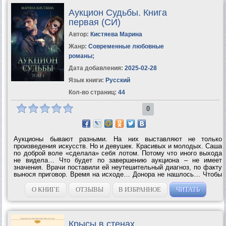
Аукцион Судьбы. Книга
первая (СИ)
Автор:
Кистяева Марина
Жанр:
Современные любовные
романы
;
Дата добавления:
2025-02-28
Язык книги:
Русский
Кол-во страниц:
44
0
Аукционы бывают разными. На них выставляют не только
произведения искусств. Но и девушек. Красивых и молодых. Саша
по доброй воле «сделала» себя лотом. Потому что иного выхода
не видела… Что будет по завершению аукциона – не имеет
значения. Врачи поставили ей неутешительный диагноз, по факту
вынося приговор. Время на исходе… Донора не нашлось… Чтобы
не дать отчаянию поглотить себя, Саша принимает мудрое...
О КНИГЕ
ОТЗЫВЫ
В ИЗБРАННОЕ
ЧИТАТЬ
Крысы в стенах