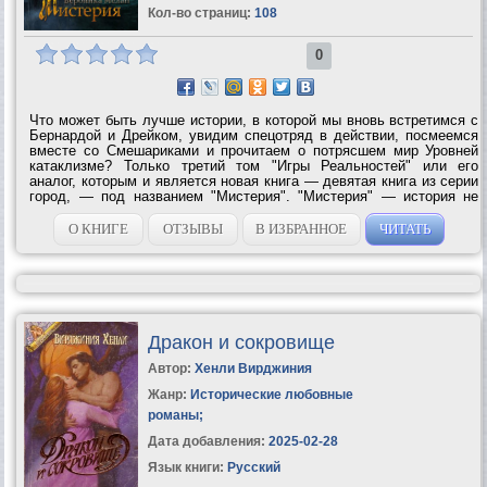
Кол-во страниц:
108
0
Что может быть лучше истории, в которой мы вновь встретимся с
Бернардой и Дрейком, увидим спецотряд в действии, посмеемся
вместе со Смешариками и прочитаем о потрясшем мир Уровней
катаклизме? Только третий том "Игры Реальностей" или его
аналог, которым и является новая книга — девятая книга из серии
город, — под названием "Мистерия". "Мистерия" — история не
только о мире Уровней, но также и о новом, непривычном для нас
жарком и...
О КНИГЕ
ОТЗЫВЫ
В ИЗБРАННОЕ
ЧИТАТЬ
Дракон и сокровище
Автор:
Хенли Вирджиния
Жанр:
Исторические любовные
романы
;
Дата добавления:
2025-02-28
Язык книги:
Русский