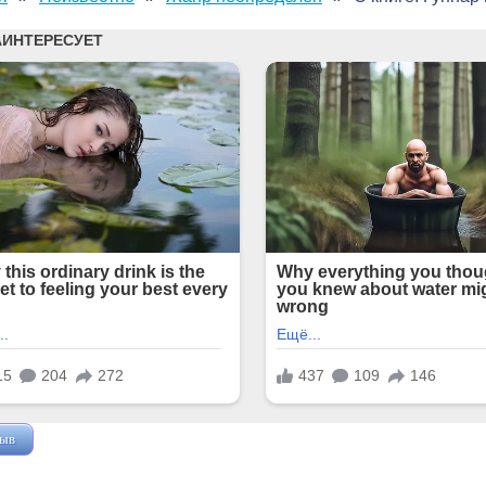
зыв
Жушман Дмитрий