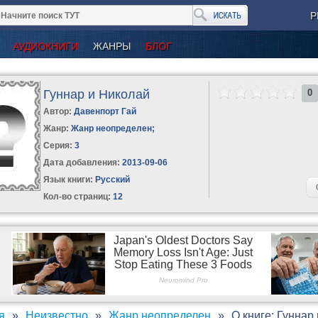
Р
АУДИОКНИГИ
ЖАНРЫ
БЛОГ
Гуннар и Николай
0
Автор:
Давенпорт Гай
Жанр:
Жанр неопределен
;
Серия:
3
Дата добавления:
2013-09-06
Язык книги:
Русский
Кол-во страниц:
12
я
Неизвестно
Жанр неопределен
О книге: Гуннар