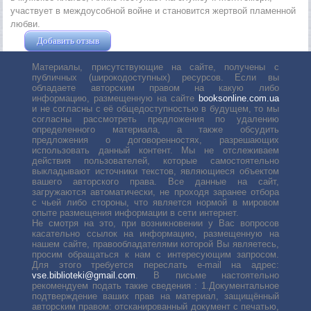
участвует в междоусобной войне и становится жертвой пламенной
любви.
Добавить отзыв
Жушман Дмитрий
Материалы, присутствующие на сайте, получены с
публичных (широкодоступных) ресурсов. Если вы
обладаете авторским правом на какую либо
информацию, размещенную на сайте
booksonline.com.ua
и не согласны с её общедоступностью в будущем, то мы
согласны рассмотреть предложения по удалению
определенного материала, а также обсудить
предложения о договоренностях, разрешающих
использовать данный контент. Мы не отслеживаем
действия пользователей, которые самостоятельно
выкладывают источники текстов, являющиеся объектом
вашего авторского права. Все данные на сайт,
загружаются автоматически, не проходя заранее отбора
с чьей либо стороны, что является нормой в мировом
опыте размещения информации в сети интернет.
Не смотря на это, при возникновении у Вас вопросов
касательно ссылок на информацию, размещенную на
нашем сайте, правообладателями которой Вы являетесь,
просим обращаться к нам с интересующим запросом.
Для этого требуется переслать е-mail на адрес:
vse.biblioteki@gmail.com
. В письме настоятельно
рекомендуем подать такие сведения : 1.Документальное
подтверждение ваших прав на материал, защищённый
авторским правом: отсканированный документ с печатью,