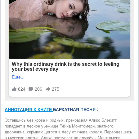
АННОТАЦИЯ К КНИГЕ
БАРХАТНАЯ ПЕСНЯ :
Оставшись без крова и родных, прекрасная Аликс Блэкитт
попадает в лесное убежище Рейна Монтгомери, знатного
дворянина, скрывающегося в лесу от гнева короля. Переодевшись
в мужское платье, Аликс поступает на службу к Монтгомери,