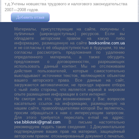
т.д.Учтены новшества трудового и налогового законодательства
2007—2008 годов.
Добавить отзыв
Жушман Дмитрий
Материалы, присутствующие на сайте, получены с
публичных (широкодоступных) ресурсов. Если вы
обладаете авторским правом на какую либо
информацию, размещенную на сайте
booksonline.com.ua
и не согласны с её общедоступностью в будущем, то мы
согласны рассмотреть предложения по удалению
определенного материала, а также обсудить
предложения о договоренностях, разрешающих
использовать данный контент. Мы не отслеживаем
действия пользователей, которые самостоятельно
выкладывают источники текстов, являющиеся объектом
вашего авторского права. Все данные на сайт,
загружаются автоматически, не проходя заранее отбора
с чьей либо стороны, что является нормой в мировом
опыте размещения информации в сети интернет.
Не смотря на это, при возникновении у Вас вопросов
касательно ссылок на информацию, размещенную на
нашем сайте, правообладателями которой Вы являетесь,
просим обращаться к нам с интересующим запросом.
Для этого требуется переслать е-mail на адрес:
vse.biblioteki@gmail.com
. В письме настоятельно
рекомендуем подать такие сведения : 1.Документальное
подтверждение ваших прав на материал, защищённый
авторским правом: отсканированный документ с печатью,