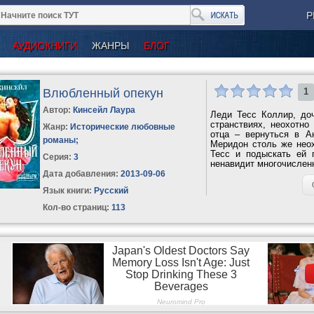
Р
АУДИОКНИГИ
ЖАНРЫ
БЛОГ
Влюбленный опекун
1
Автор:
Кинсейл Лаура
Леди Тесс Коллир, до
странствиях, неохотн
Жанр:
Исторические любовные
отца – вернуться в А
романы
;
Меридон столь же неох
Тесс и подыскать ей 
Серия:
3
ненавидит многочисленн
Дата добавления:
2013-09-06
Язык книги:
Русский
Кол-во страниц:
113