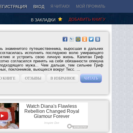
ЕГИСТРАЦИЯ
ВХОД
Я ЧИТАЮ!
МОЙ ПРОФИЛЬ
ДОБАВИТЬ КНИГУ
В ЗАКЛАДКИ
чь знаменитого путешественника, выросшая в дальних
о согласилась исполнить последнюю волю умирающего
нглию и устроить свою личную жизнь. Капитан Гриф
отно согласился принять на себя обязанности опекуна
подходящего мужа... Чем дальше, тем сильнее Гриф
ых, поклонников, вьющихся вокруг Тесс. ...
О КНИГЕ
ОТЗЫВЫ
В ИЗБРАННОЕ
ЧИТАТЬ