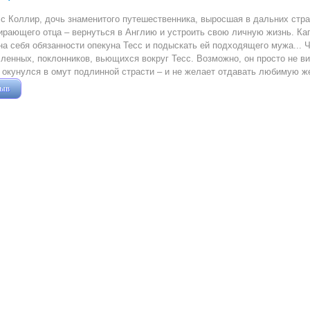
с Коллир, дочь знаменитого путешественника, выросшая в дальних стр
рающего отца – вернуться в Англию и устроить свою личную жизнь. Ка
на себя обязанности опекуна Тесс и подыскать ей подходящего мужа...
ленных, поклонников, вьющихся вокруг Тесс. Возможно, он просто не в
окунулся в омут подлинной страсти – и не желает отдавать любимую же
зыв
Жушман Дмитрий