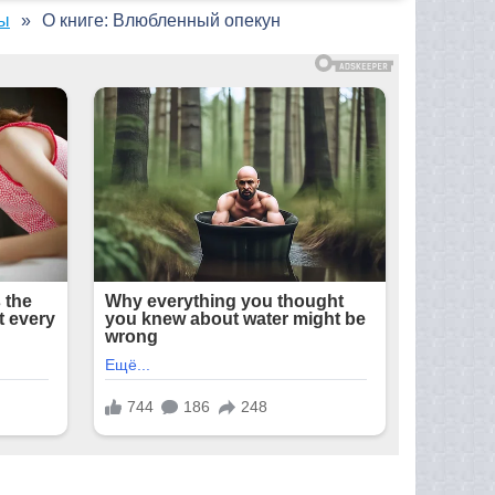
ны
О книге: Влюбленный опекун