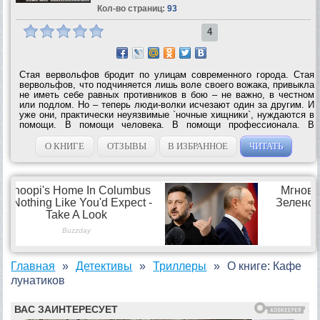
Кол-во страниц:
93
4
Стая вервольфов бродит по улицам современного города. Стая
вервольфов, что подчиняется лишь воле своего вожака, привыкла
не иметь себе равных противников в бою – не важно, в честном
или подлом. Но – теперь люди-волки исчезают один за другим. И
уже они, практически неуязвимые `ночные хищники`, нуждаются в
помощи. В помощи человека. В помощи профессионала. В
помощи Аниты Блейк, женщины, чья работа – охота за
порождениями Мрака,...
О КНИГЕ
ОТЗЫВЫ
В ИЗБРАННОЕ
ЧИТАТЬ
Главная
Детективы
Триллеры
О книге: Кафе
лунатиков