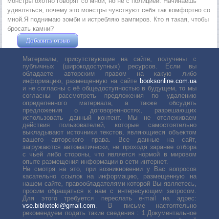
монстры охотно говорят со мной, но не с полицией. Начинаешь
удивляться, почему это монстры чувствуют себя так комфортно со
мной.Я поднимаю зомби и истребляю вампиров. Кто я такая, чтобы
бросать камни?
Добавить отзыв
Жушман Дмитрий
Материалы, присутствующие на сайте, получены с
публичных (широкодоступных) ресурсов. Если вы
обладаете авторским правом на какую либо
информацию, размещенную на сайте
booksonline.com.ua
и не согласны с её общедоступностью в будущем, то мы
согласны рассмотреть предложения по удалению
определенного материала, а также обсудить
предложения о договоренностях, разрешающих
использовать данный контент. Мы не отслеживаем
действия пользователей, которые самостоятельно
выкладывают источники текстов, являющиеся объектом
вашего авторского права. Все данные на сайт,
загружаются автоматически, не проходя заранее отбора
с чьей либо стороны, что является нормой в мировом
опыте размещения информации в сети интернет.
Не смотря на это, при возникновении у Вас вопросов
касательно ссылок на информацию, размещенную на
нашем сайте, правообладателями которой Вы являетесь,
просим обращаться к нам с интересующим запросом.
Для этого требуется переслать е-mail на адрес:
vse.biblioteki@gmail.com
. В письме настоятельно
рекомендуем подать такие сведения : 1.Документальное