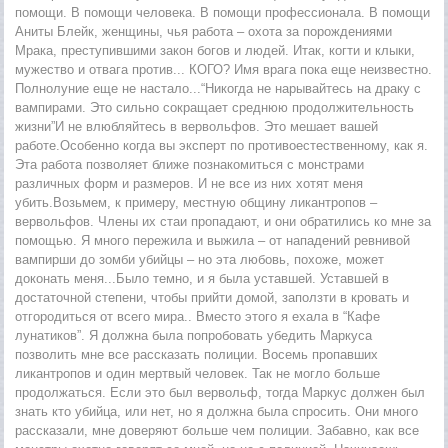
помощи. В помощи человека. В помощи профессионала. В помощи
Аниты Блейк, женщины, чья работа – охота за порождениями
Мрака, преступившими закон богов и людей. Итак, когти и клыки,
мужество и отвага против... КОГО? Имя врага пока еще неизвестно.
Полнолуние еще не настало...“Никогда не нарывайтесь на драку с
вампирами. Это сильно сокращает среднюю продолжительность
жизни”И не влюбляйтесь в вервольфов. Это мешает вашей
работе.Особенно когда вы эксперт по противоестественному, как я.
Эта работа позволяет ближе познакомиться с монстрами
различных форм и размеров. И не все из них хотят меня
убить.Возьмем, к примеру, местную общину ликантропов –
вервольфов. Члены их стаи пропадают, и они обратились ко мне за
помощью. Я много пережила и выжила – от нападений ревнивой
вампирши до зомби убийцы – но эта любовь, похоже, может
доконать меня...Было темно, и я была уставшей. Уставшей в
достаточной степени, чтобы прийти домой, заползти в кровать и
отгородиться от всего мира.. Вместо этого я ехала в “Кафе
лунатиков”. Я должна была попробовать убедить Маркуса
позволить мне все рассказать полиции. Восемь пропавших
ликантропов и один мертвый человек. Так не могло больше
продолжаться. Если это был вервольф, тогда Маркус должен был
знать кто убийца, или нет, но я должна была спросить. Они много
рассказали, мне доверяют больше чем полиции. Забавно, как все