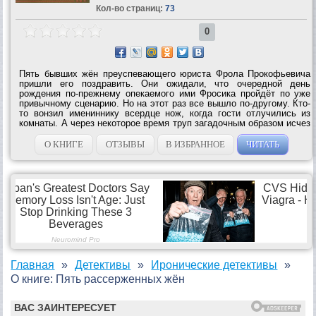
Кол-во страниц:
73
0
Пять бывших жён преуспевающего юриста Фрола Прокофьевича
пришли его поздравить. Они ожидали, что очередной день
рождения по-прежнему опекаемого ими Фросика пройдёт по уже
привычному сценарию. Но на этот раз все вышло по-другому. Кто-
то вонзил имениннику всердце нож, когда гости отлучились из
комнаты. А через некоторое время труп загадочным образом исчез
из квартиры. Но посторонних в доме нет, дверь, как обычно,
закрыта изнутри, а на...
О КНИГЕ
ОТЗЫВЫ
В ИЗБРАННОЕ
ЧИТАТЬ
Главная
Детективы
Иронические детективы
О книге: Пять рассерженных жён