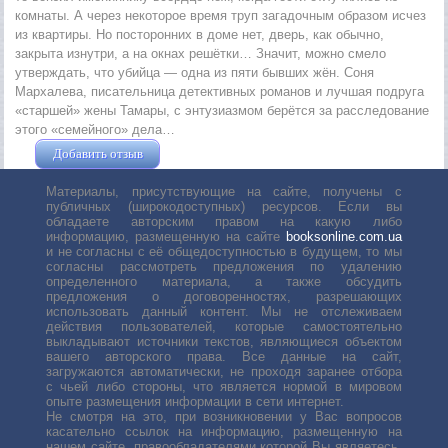
комнаты. А через некоторое время труп загадочным образом исчез
из квартиры. Но посторонних в доме нет, дверь, как обычно,
закрыта изнутри, а на окнах решётки… Значит, можно смело
утверждать, что убийца — одна из пяти бывших жён. Соня
Мархалева, писательница детективных романов и лучшая подруга
«старшей» жены Тамары, с энтузиазмом берётся за расследование
этого «семейного» дела…
Добавить отзыв
Жушман Дмитрий
Материалы, присутствующие на сайте, получены с
публичных (широкодоступных) ресурсов. Если вы
обладаете авторским правом на какую либо
информацию, размещенную на сайте
booksonline.com.ua
и не согласны с её общедоступностью в будущем, то мы
согласны рассмотреть предложения по удалению
определенного материала, а также обсудить
предложения о договоренностях, разрешающих
использовать данный контент. Мы не отслеживаем
действия пользователей, которые самостоятельно
выкладывают источники текстов, являющиеся объектом
вашего авторского права. Все данные на сайт,
загружаются автоматически, не проходя заранее отбора
с чьей либо стороны, что является нормой в мировом
опыте размещения информации в сети интернет.
Не смотря на это, при возникновении у Вас вопросов
касательно ссылок на информацию, размещенную на
нашем сайте, правообладателями которой Вы являетесь,