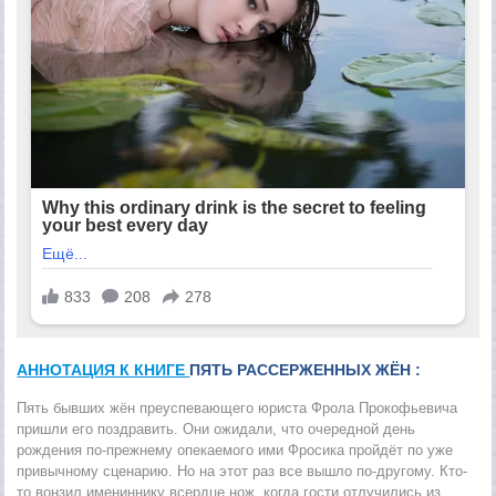
АННОТАЦИЯ К КНИГЕ
ПЯТЬ РАССЕРЖЕННЫХ ЖЁН :
Пять бывших жён преуспевающего юриста Фрола Прокофьевича
пришли его поздравить. Они ожидали, что очередной день
рождения по-прежнему опекаемого ими Фросика пройдёт по уже
привычному сценарию. Но на этот раз все вышло по-другому. Кто-
то вонзил имениннику всердце нож, когда гости отлучились из