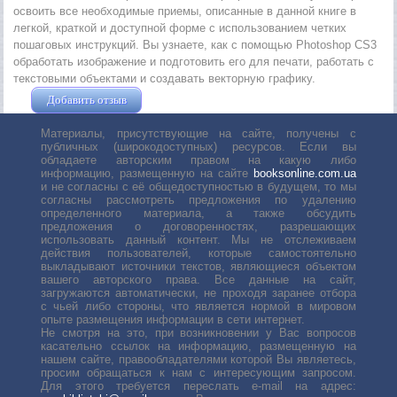
освоить все необходимые приемы, описанные в данной книге в
легкой, краткой и доступной форме с использованием четких
пошаговых инструкций. Вы узнаете, как с помощью Photoshop CS3
обработать изображение и подготовить его для печати, работать с
текстовыми объектами и создавать векторную графику.
Добавить отзыв
Жушман Дмитрий
Материалы, присутствующие на сайте, получены с
публичных (широкодоступных) ресурсов. Если вы
обладаете авторским правом на какую либо
информацию, размещенную на сайте
booksonline.com.ua
и не согласны с её общедоступностью в будущем, то мы
согласны рассмотреть предложения по удалению
определенного материала, а также обсудить
предложения о договоренностях, разрешающих
использовать данный контент. Мы не отслеживаем
действия пользователей, которые самостоятельно
выкладывают источники текстов, являющиеся объектом
вашего авторского права. Все данные на сайт,
загружаются автоматически, не проходя заранее отбора
с чьей либо стороны, что является нормой в мировом
опыте размещения информации в сети интернет.
Не смотря на это, при возникновении у Вас вопросов
касательно ссылок на информацию, размещенную на
нашем сайте, правообладателями которой Вы являетесь,
просим обращаться к нам с интересующим запросом.
Для этого требуется переслать е-mail на адрес: