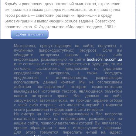
борьбу и расслоение двух поколений эмигрантов, стремление
империалистических разведок использовать их в своих целях.
Герой романа — советский разведчик, проникший в среду
белоэмиграции и выполняющий особое задание Советского
правительства. © Издательство «Молодая гвардия», 1981 г.
Добавить отзыв
Жушман Дмитрий
Материалы, присутствующие на сайте, получены с
публичных (широкодоступных) ресурсов. Если вы
обладаете авторским правом на какую либо
информацию, размещенную на сайте
booksonline.com.ua
и не согласны с её общедоступностью в будущем, то мы
согласны рассмотреть предложения по удалению
определенного материала, а также обсудить
предложения о договоренностях, разрешающих
использовать данный контент. Мы не отслеживаем
действия пользователей, которые самостоятельно
выкладывают источники текстов, являющиеся объектом
вашего авторского права. Все данные на сайт,
загружаются автоматически, не проходя заранее отбора
с чьей либо стороны, что является нормой в мировом
опыте размещения информации в сети интернет.
Не смотря на это, при возникновении у Вас вопросов
касательно ссылок на информацию, размещенную на
нашем сайте, правообладателями которой Вы являетесь,
просим обращаться к нам с интересующим запросом.
Для этого требуется переслать е-mail на адрес: