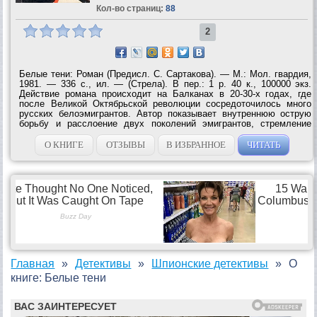
Кол-во страниц:
88
2
Белые тени: Роман (Предисл. С. Сартакова). — М.: Мол. гвардия,
1981. — 336 с., ил. — (Стрела). В пер.: 1 р. 40 к., 100000 экз.
Действие романа происходит на Балканах в 20-30-х годах, где
после Великой Октябрьской революции сосредоточилось много
русских белоэмигрантов. Автор показывает внутреннюю острую
борьбу и расслоение двух поколений эмигрантов, стремление
империалистических разведок использовать их в своих целях.
Герой романа — советский...
О КНИГЕ
ОТЗЫВЫ
В ИЗБРАННОЕ
ЧИТАТЬ
Главная
Детективы
Шпионские детективы
О
книге: Белые тени