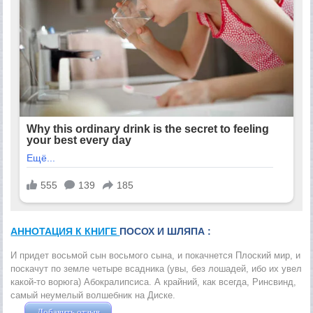
АННОТАЦИЯ К КНИГЕ
ПОСОХ И ШЛЯПА :
И придет восьмой сын восьмого сына, и покачнется Плоский мир, и
поскачут по земле четыре всадника (увы, без лошадей, ибо их увел
какой-то ворюга) Абокралипсиса. А крайний, как всегда, Ринсвинд,
самый неумелый волшебник на Диске.
Добавить отзыв
Жушман Дмитрий