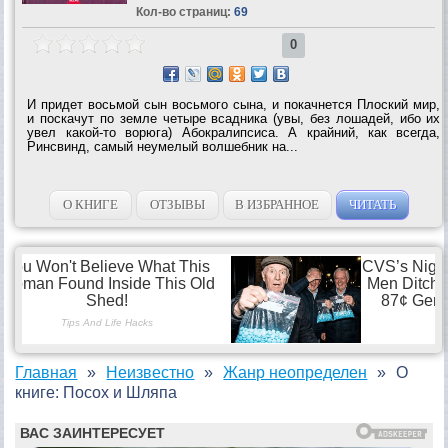
Кол-во страниц:
69
0
И придет восьмой сын восьмого сына, и покачнется Плоский мир,
и поскачут по земле четыре всадника (увы, без лошадей, ибо их
увел какой-то ворюга) Абокралипсиса. А крайний, как всегда,
Ринсвинд, самый неумелый волшебник на...
О КНИГЕ
ОТЗЫВЫ
В ИЗБРАННОЕ
ЧИТАТЬ
Главная
Неизвестно
Жанр неопределен
О
книге: Посох и Шляпа