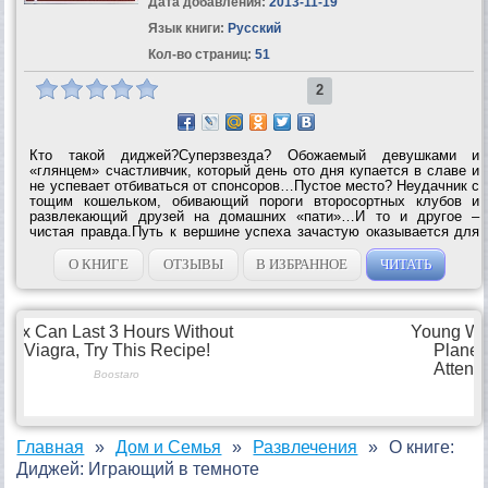
Дата добавления:
2013-11-19
Язык книги:
Русский
Кол-во страниц:
51
2
Кто такой диджей?Суперзвезда? Обожаемый девушками и
«глянцем» счастливчик, который день ото дня купается в славе и
не успевает отбиваться от спонсоров…Пустое место? Неудачник с
тощим кошельком, обивающий пороги второсортных клубов и
развлекающий друзей на домашних «пати»…И то и другое –
чистая правда.Путь к вершине успеха зачастую оказывается для
диджея слишком долгим и даже опасным. Но рисковать стоит! Но
поверьте, нет ничего...
О КНИГЕ
ОТЗЫВЫ
В ИЗБРАННОЕ
ЧИТАТЬ
Главная
Дом и Семья
Развлечения
О книге:
Диджей: Играющий в темноте