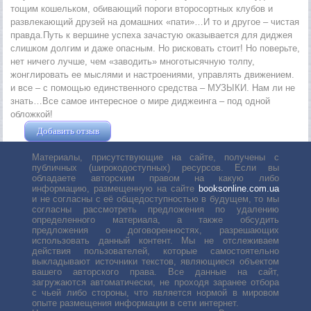
тощим кошельком, обивающий пороги второсортных клубов и
развлекающий друзей на домашних «пати»…И то и другое – чистая
правда.Путь к вершине успеха зачастую оказывается для диджея
слишком долгим и даже опасным. Но рисковать стоит! Но поверьте,
нет ничего лучше, чем «заводить» многотысячную толпу,
жонглировать ее мыслями и настроениями, управлять движением.
и все – с помощью единственного средства – МУЗЫКИ. Нам ли не
знать…Все самое интересное о мире диджеинга – под одной
обложкой!
Добавить отзыв
Жушман Дмитрий
Материалы, присутствующие на сайте, получены с
публичных (широкодоступных) ресурсов. Если вы
обладаете авторским правом на какую либо
информацию, размещенную на сайте
booksonline.com.ua
и не согласны с её общедоступностью в будущем, то мы
согласны рассмотреть предложения по удалению
определенного материала, а также обсудить
предложения о договоренностях, разрешающих
использовать данный контент. Мы не отслеживаем
действия пользователей, которые самостоятельно
выкладывают источники текстов, являющиеся объектом
вашего авторского права. Все данные на сайт,
загружаются автоматически, не проходя заранее отбора
с чьей либо стороны, что является нормой в мировом
опыте размещения информации в сети интернет.