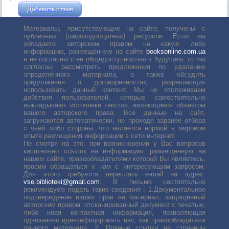
Добавить отзыв
Жушман Дмитрий
Материалы, присутствующие на сайте, получены с
публичных (широкодоступных) ресурсов. Если вы
обладаете авторским правом на какую либо
информацию, размещенную на сайте
booksonline.com.ua
и не согласны с её общедоступностью в будущем, то мы
согласны рассмотреть предложения по удалению
определенного материала, а также обсудить
предложения о договоренностях, разрешающих
использовать данный контент. Мы не отслеживаем
действия пользователей, которые самостоятельно
выкладывают источники текстов, являющиеся объектом
вашего авторского права. Все данные на сайт,
загружаются автоматически, не проходя заранее отбора
с чьей либо стороны, что является нормой в мировом
опыте размещения информации в сети интернет.
Не смотря на это, при возникновении у Вас вопросов
касательно ссылок на информацию, размещенную на
нашем сайте, правообладателями которой Вы являетесь,
просим обращаться к нам с интересующим запросом.
Для этого требуется переслать е-mail на адрес:
vse.biblioteki@gmail.com
. В письме настоятельно
рекомендуем подать такие сведения : 1.Документальное
подтверждение ваших прав на материал, защищённый
авторским правом: отсканированный документ с печатью,
либо иная контактная информация, позволяющая
однозначно идентифицировать вас, как правообладателя
данного материала. 2. Прямые ссылки на страницы