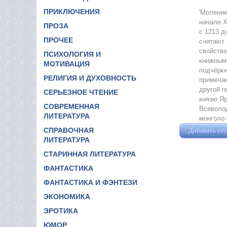
ПРИКЛЮЧЕНИЯ
'Моление
начале X
ПРОЗА
с 1213 д
ПРОЧЕЕ
считают 
свойстве
ПСИХОЛОГИЯ И
книжными
МОТИВАЦИЯ
подчёркн
РЕЛИГИЯ И ДУХОВНОСТЬ
примечан
другой п
СЕРЬЕЗНОЕ ЧТЕНИЕ
князю Яр
СОВРЕМЕННАЯ
Всеволод
ЛИТЕРАТУРА
монголо-
СПРАВОЧНАЯ
Добавить от
ЛИТЕРАТУРА
СТАРИННАЯ ЛИТЕРАТУРА
ФАНТАСТИКА
ФАНТАСТИКА И ФЭНТЕЗИ
ЭКОНОМИКА
ЭРОТИКА
ЮМОР