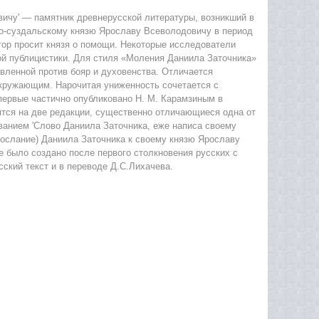
ичу' — памятник древнерусской литературы, возникший в
ко-суздальскому князю Ярославу Всеволодовичу в период
втор просит князя о помощи. Некоторые исследователи
й публицистики. Для стиля «Моления Даниила Заточника»
авленной против бояр и духовенства. Отличается
окружающим. Нарочитая униженность сочетается с
первые частично опубликовано Н. М. Карамзиным в
лятся на две редакции, существенно отличающиеся одна от
званием 'Слово Даниила Заточника, еже написа своему
Послание) Даниила Заточника к своему князю Ярославу
е было создано после первого столкновения русских с
сский текст и в переводе Д.С.Лихачева.