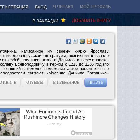
ЕГИСТРАЦИЯ
ВХОД
Я ЧИТАЮ!
МОЙ ПРОФИЛЬ
ДОБАВИТЬ КНИГУ
В ЗАКЛАДКИ
аточника, написанное им своему князю Ярославу
ятник древнерусской литературы, возникший в начале
яет собой послание некоего Даниила к переяславско-
ославу Всеволодовичу в период с 1213 до 1236 год (по
. Попавший в тяжелое положение автор просит князя о
сследователи считают «Моление Даниила Заточника»
О КНИГЕ
ОТЗЫВЫ
В ИЗБРАННОЕ
ЧИТАТЬ