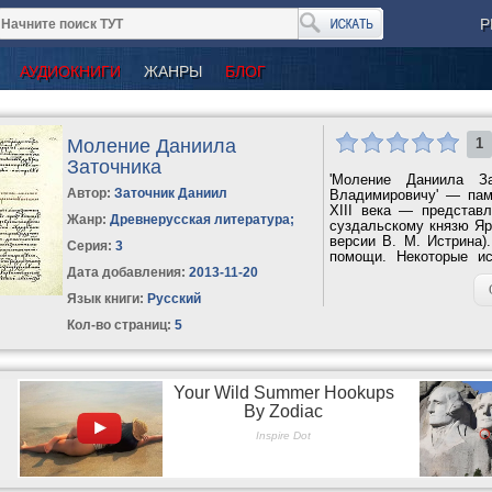
Р
АУДИОКНИГИ
ЖАНРЫ
БЛОГ
Моление Даниила
1
Заточника
'Моление Даниила З
Автор:
Заточник Даниил
Владимировичу' — пам
XIII века — представл
Жанр:
Древнерусская литература
;
суздальскому князю Яр
версии В. М. Истрина)
Серия:
3
помощи. Некоторые и
первым опытом...
Дата добавления:
2013-11-20
Язык книги:
Русский
Кол-во страниц:
5