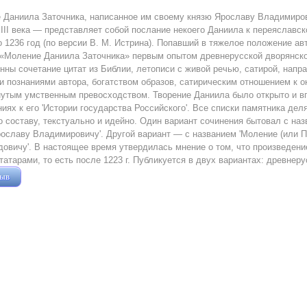
 Даниила Заточника, написанное им своему князю Ярославу Владимиров
III века — представляет собой послание некоего Даниила к переяславс
о 1236 год (по версии В. М. Истрина). Попавший в тяжелое положение а
«Моление Даниила Заточника» первым опытом древнерусской дворянско
нны сочетание цитат из Библии, летописи с живой речью, сатирой, напр
 познаниями автора, богатством образов, сатирическим отношением к 
утым умственным превосходством. Творение Даниила было открыто и в
иях к его 'Истории государства Российского'. Все списки памятника де
о составу, текстуально и идейно. Один вариант сочинения бытовал с на
ославу Владимировичу'. Другой вариант — с названием 'Моление (или 
овичу'. В настоящее время утвердилась мнение о том, что произведени
татарами, то есть после 1223 г. Публикуется в двух вариантах: древнеру
зыв
Жушман Дмитрий