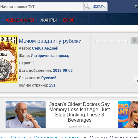
Р
АУДИОКНИГИ
ЖАНРЫ
БЛОГ
Мечом раздвину рубежи
0
Автор:
Серба Андрей
Жанр:
Историческая проза
;
Серия:
3
Дата добавления:
2013-09-06
Язык книги:
Русский
Кол-во страниц:
151
я
Проза
Историческая проза
О книге: Мечом разд