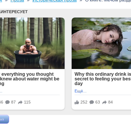
зыв
Жушман Дмитрий