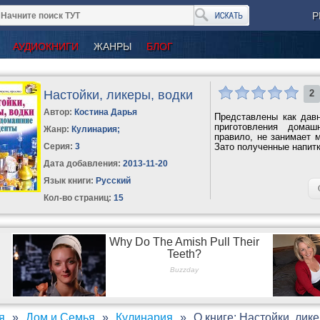
Р
АУДИОКНИГИ
ЖАНРЫ
БЛОГ
Настойки, ликеры, водки
2
Автор:
Костина Дарья
Представлены как дав
приготовления домаш
Жанр:
Кулинария
;
правило, не занимает м
Серия:
3
Зато полученные напитк
Дата добавления:
2013-11-20
Язык книги:
Русский
Кол-во страниц:
15
я
Дом и Семья
Кулинария
О книге: Настойки, лик