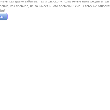
лены как давно забытые, так и широко используемые ныне рецепты при
ление, как правило, не занимает много времени и сил, к тому же относи
те!
зыв
Жушман Дмитрий