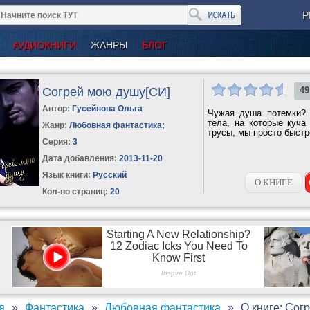
Р
АУДИОКНИГИ
ЖАНРЫ
БЛОГ
Согрей мою душу[СИ]
49
Автор:
Гусейнова Ольга
Чужая душа потемки? 
тела, на которые куча
Жанр:
Любовная фантастика
;
трусы, мы просто быстро
Серия:
3
Дата добавления:
2013-11-20
Язык книги:
Русский
О КНИГЕ
Кол-во страниц:
20
я
Фантастика
Любовная фантастика
О книге: Сог