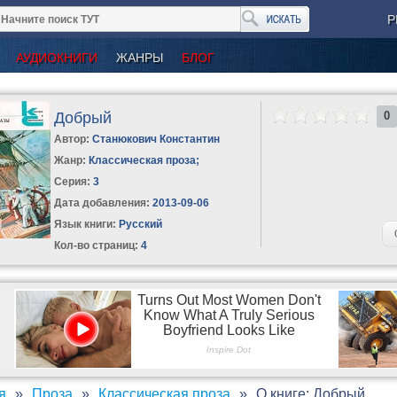
Р
АУДИОКНИГИ
ЖАНРЫ
БЛОГ
Добрый
0
Автор:
Станюкович Константин
Жанр:
Классическая проза
;
Серия:
3
Дата добавления:
2013-09-06
Язык книги:
Русский
Кол-во страниц:
4
я
Проза
Классическая проза
О книге: Добрый