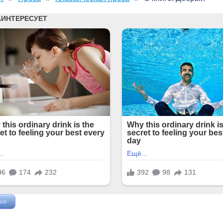
зыв
Жушман Дмитрий