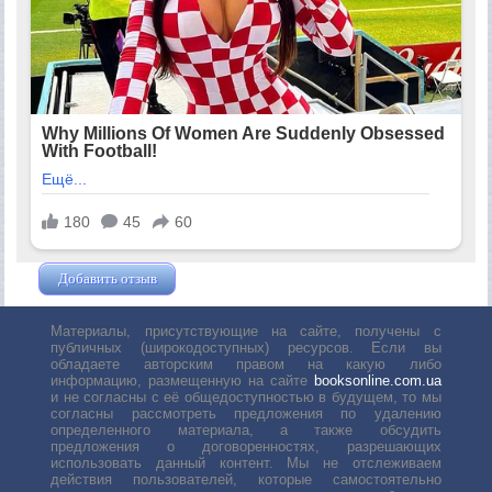
Добавить отзыв
Жушман Дмитрий
Материалы, присутствующие на сайте, получены с
публичных (широкодоступных) ресурсов. Если вы
обладаете авторским правом на какую либо
информацию, размещенную на сайте
booksonline.com.ua
и не согласны с её общедоступностью в будущем, то мы
согласны рассмотреть предложения по удалению
определенного материала, а также обсудить
предложения о договоренностях, разрешающих
использовать данный контент. Мы не отслеживаем
действия пользователей, которые самостоятельно