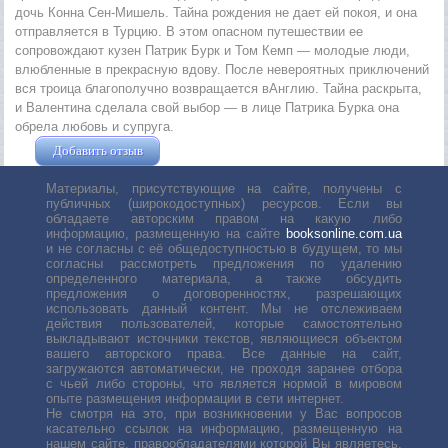
дочь Конна Сен-Мишель. Тайна рождения не дает ей покоя, и она
отправляется в Турцию. В этом опасном путешествии ее
сопровождают кузен Патрик Бурк и Том Кемп — молодые люди,
влюбленные в прекрасную вдову. После невероятных приключений
вся троица благополучно возвращается вАнглию. Тайна раскрыта,
и Валентина сделала свой выбор — в лице Патрика Бурка она
обрела любовь и супруга.
Добавить отзыв
Жушман Дмитрий
Материалы, присутствующие на сайте, получены с
публичных (широкодоступных) ресурсов. Если вы
обладаете авторским правом на какую либо
информацию, размещенную на сайте
booksonline.com.ua
и не согласны с её общедоступностью в будущем, то мы
согласны рассмотреть предложения по удалению
определенного материала, а также обсудить
предложения о договоренностях, разрешающих
использовать данный контент. Мы не отслеживаем
действия пользователей, которые самостоятельно
выкладывают источники текстов, являющиеся объектом
вашего авторского права. Все данные на сайт,
загружаются автоматически, не проходя заранее отбора
с чьей либо стороны, что является нормой в мировом
опыте размещения информации в сети интернет.
Не смотря на это, при возникновении у Вас вопросов
касательно ссылок на информацию, размещенную на
нашем сайте, правообладателями которой Вы являетесь,