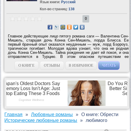
Язык книги:
Русский
Кол-во страниц:
138
0
Главное действующее лицо пятого романа саги — Валентина Сен-
Мишель, старшая дочь Конна Сен-Мишель, лорда Блисса. Ее
первый брачный опыт оказался неудачным — муж, лорд Бэрроуз,
трагически погибает. Молодая вдова узнает, что она не родная
дочь Конна Сен-Мишель. Тайна рождения не дает ей покоя, и она
отправляется в Турцию. В этом опасном путешествии ее
сопровождают кузен Патрик Бурк и Том Кемп — молодые люди,
влюбленные в прекрасную...
О КНИГЕ
ОТЗЫВЫ
В ИЗБРАННОЕ
ЧИТАТЬ
Главная
Любовные романы
О книге: Обрести
Исторические любовные романы
любимого