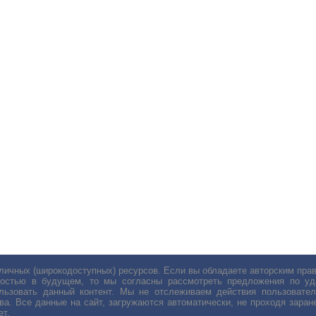
личных (широкодоступных) ресурсов. Если вы обладаете авторским пр
остью в будущем, то мы согласны рассмотреть предложения по уда
льзовать данный контент. Мы не отслеживаем действия пользовател
ва. Все данные на сайт, загружаются автоматически, не проходя заране
ет.