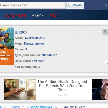
Р
АУДИОКНИГИ
ЖАНРЫ
БЛОГ
Шкаф
0
Автор:
Кургузов Олег
Жанр:
Проза: прочее
;
Серия:
3
Дата добавления:
2013-09-07
Язык книги:
Русский
Кол-во страниц:
1
я
Проза
Проза: прочее
О книге: Шкаф