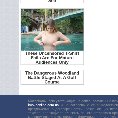
Материалы, присутствующие на сайте, получены с пуб
booksonline.com.ua
и не согласны с её общедоступн
предложения о договоренностях, разрешающих испо
текстов, являющиеся объектом вашего авторского пра
мировом опыте размещения информации в сети интерн