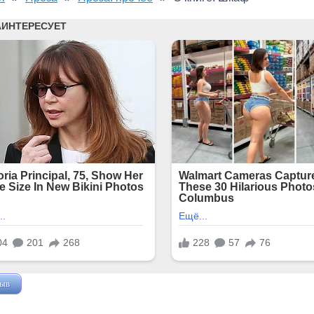
зыв
Жушман Дмитрий