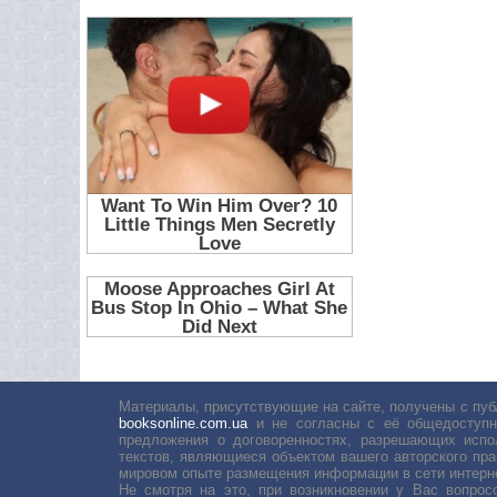
Материалы, присутствующие на сайте, получены с пуб
booksonline.com.ua
и не согласны с её общедоступн
предложения о договоренностях, разрешающих испо
текстов, являющиеся объектом вашего авторского пра
мировом опыте размещения информации в сети интерн
Не смотря на это, при возникновении у Вас вопро