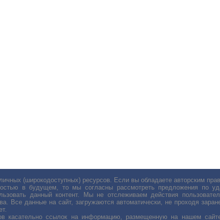
личных (широкодоступных) ресурсов. Если вы обладаете авторским пр
остью в будущем, то мы согласны рассмотреть предложения по уда
льзовать данный контент. Мы не отслеживаем действия пользовател
ва. Все данные на сайт, загружаются автоматически, не проходя заране
ет.
сов касательно ссылок на информацию, размещенную на нашем сайте