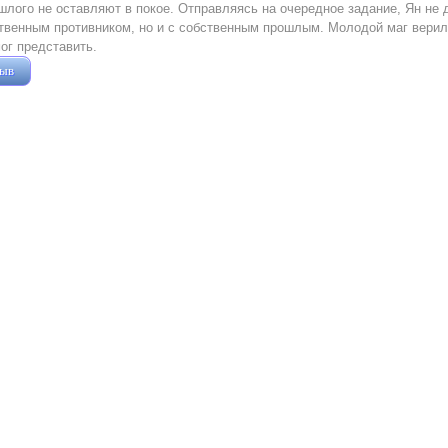
шлого не оставляют в покое. Отправляясь на очередное задание, Ян не 
венным противником, но и с собственным прошлым. Молодой маг верил в
ог представить.
зыв
Жушман Дмитрий