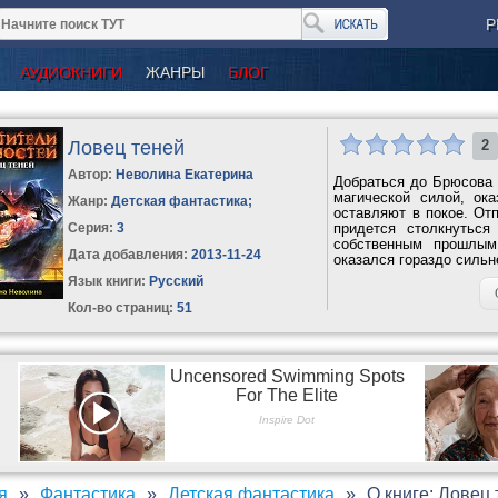
Р
АУДИОКНИГИ
ЖАНРЫ
БЛОГ
Ловец теней
2
Автор:
Неволина Екатерина
Добраться до Брюсова
магической силой, ок
Жанр:
Детская фантастика
;
оставляют в покое. От
Серия:
3
придется столкнутьс
собственным прошлым
Дата добавления:
2013-11-24
оказался гораздо сильне
Язык книги:
Русский
Кол-во страниц:
51
я
Фантастика
Детская фантастика
О книге: Ловец