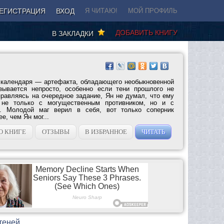
ЕГИСТРАЦИЯ
ВХОД
Я ЧИТАЮ!
МОЙ ПРОФИЛЬ
ДОБАВИТЬ КНИГУ
В ЗАКЛАДКИ
 календаря — артефакта, обладающего необыкновенной
азывается непросто, особенно если тени прошлого не
правляясь на очередное задание, Ян не думал, что ему
я не только с могущественным противником, но и с
. Молодой маг верил в себя, вот только соперник
е, чем Ян мог...
О КНИГЕ
ОТЗЫВЫ
В ИЗБРАННОЕ
ЧИТАТЬ
 теней