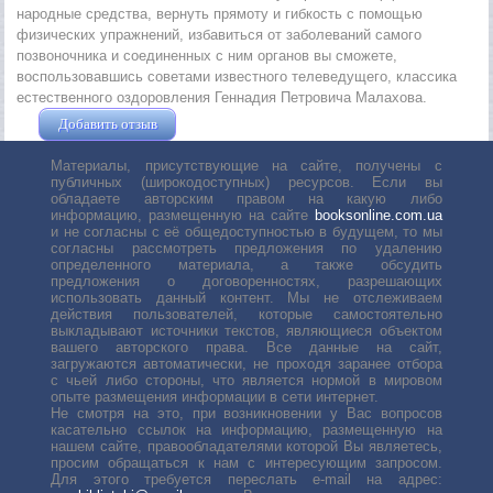
народные средства, вернуть прямоту и гибкость с помощью
физических упражнений, избавиться от заболеваний самого
позвоночника и соединенных с ним органов вы сможете,
воспользовавшись советами известного телеведущего, классика
естественного оздоровления Геннадия Петровича Малахова.
Добавить отзыв
Жушман Дмитрий
Материалы, присутствующие на сайте, получены с
публичных (широкодоступных) ресурсов. Если вы
обладаете авторским правом на какую либо
информацию, размещенную на сайте
booksonline.com.ua
и не согласны с её общедоступностью в будущем, то мы
согласны рассмотреть предложения по удалению
определенного материала, а также обсудить
предложения о договоренностях, разрешающих
использовать данный контент. Мы не отслеживаем
действия пользователей, которые самостоятельно
выкладывают источники текстов, являющиеся объектом
вашего авторского права. Все данные на сайт,
загружаются автоматически, не проходя заранее отбора
с чьей либо стороны, что является нормой в мировом
опыте размещения информации в сети интернет.
Не смотря на это, при возникновении у Вас вопросов
касательно ссылок на информацию, размещенную на
нашем сайте, правообладателями которой Вы являетесь,
просим обращаться к нам с интересующим запросом.
Для этого требуется переслать е-mail на адрес: