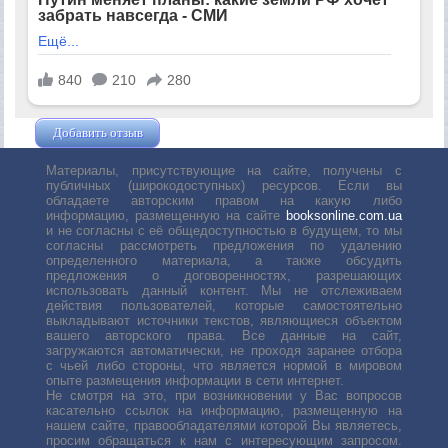
Добавить отзыв
Жушман Дмитрий
Материалы, присутствующие на сайте, получены с
публичных (широкодоступных) ресурсов. Если вы
обладаете авторским правом на какую либо
информацию, размещенную на сайте
booksonline.com.ua
и не согласны с её общедоступностью в будущем, то мы
согласны рассмотреть предложения по удалению
определенного материала, а также обсудить
предложения о договоренностях, разрешающих
использовать данный контент. Мы не отслеживаем
действия пользователей, которые самостоятельно
выкладывают источники текстов, являющиеся объектом
вашего авторского права. Все данные на сайт,
загружаются автоматически, не проходя заранее отбора
с чьей либо стороны, что является нормой в мировом
опыте размещения информации в сети интернет.
Не смотря на это, при возникновении у Вас вопросов
касательно ссылок на информацию, размещенную на
нашем сайте, правообладателями которой Вы являетесь,
просим обращаться к нам с интересующим запросом.