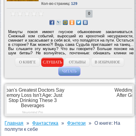
Кол-во страниц:
129
0
Минуты покоя имеют гнусное обыкновение заканчиваться.
Снежный ком событий, выросший из крохотной несуразности,
сминает и засасывает в себя всё, что попадётся на пути. Остаться
в стороне? Как можно?! Ведь сама Судьба приглашает на танец...
Вы слышите эту музыку? Что вы говорите? Больше похоже на
шум битвы? Не волнуйтесь, почтенные: обнажать клинки не
придётся. За вас это сделают другие, да и... Для того, чтобы
выиграть войну, иногда...
О КНИГЕ
СЛУШАТЬ
ОТЗЫВЫ
В ИЗБРАННОЕ
ЧИТАТЬ
Главная
Фантастика
Фэнтези
О книге: На
полпути к себе