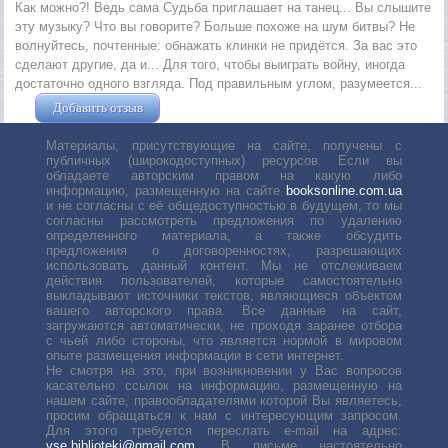
Как можно?! Ведь сама Судьба приглашает на танец... Вы слышите
эту музыку? Что вы говорите? Больше похоже на шум битвы? Не
волнуйтесь, почтенные: обнажать клинки не придётся. За вас это
сделают другие, да и... Для того, чтобы выиграть войну, иногда
достаточно одного взгляда. Под правильным углом, разумеется...
Добавить отзыв
Жушман Дмитрий
Материалы, присутствующие на сайте, получены с
публичных (широкодоступных) ресурсов. Если вы
обладаете авторским правом на какую либо
информацию, размещенную на сайте
booksonline.com.ua
и не согласны с её общедоступностью в будущем, то мы
согласны рассмотреть предложения по удалению
определенного материала, а также обсудить
предложения о договоренностях, разрешающих
использовать данный контент. Мы не отслеживаем
действия пользователей, которые самостоятельно
выкладывают источники текстов, являющиеся объектом
вашего авторского права. Все данные на сайт,
загружаются автоматически, не проходя заранее отбора
с чьей либо стороны, что является нормой в мировом
опыте размещения информации в сети интернет.
Не смотря на это, при возникновении у Вас вопросов
касательно ссылок на информацию, размещенную на
нашем сайте, правообладателями которой Вы являетесь,
просим обращаться к нам с интересующим запросом.
Для этого требуется переслать е-mail на адрес:
vse.biblioteki@gmail.com
. В письме настоятельно