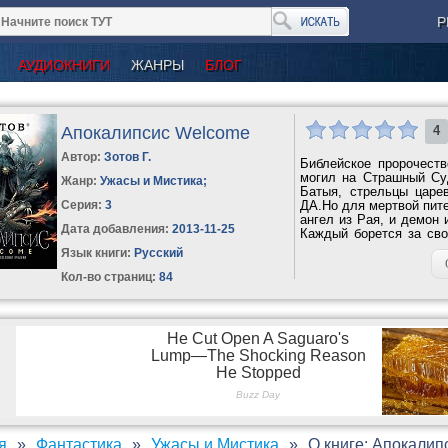
Р
АУДИОКНИГИ
ЖАНРЫ
БЛОГ
Апокалипсис Welcome
4
Автор:
Зотов Г.
Библейское пророчеств
могил на Страшный Су
Жанр:
Ужасы и Мистика
;
Батыя, стрельцы цар
Серия:
3
ДА.Но для мертвой пите
ангел из Рая, и демон 
Дата добавления:
2013-11-25
Каждый борется за сво
ее...
Язык книги:
Русский
Кол-во страниц:
84
я
Фантастика
Ужасы и Мистика
О книге: Апокали