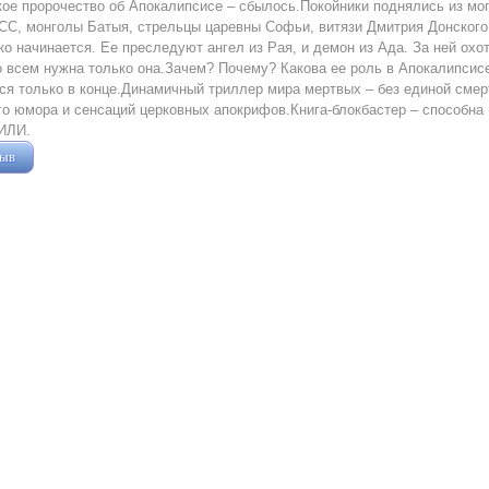
ое пророчество об Апокалипсисе – сбылось.Покойники поднялись из мо
 СС, монголы Батыя, стрельцы царевны Софьи, витязи Дмитрия Донско
ко начинается. Ее преследуют ангел из Рая, и демон из Ада. За ней ох
но всем нужна только она.Зачем? Почему? Какова ее роль в Апокали
ся только в конце.Динамичный триллер мира мертвых – без единой смер
ого юмора и сенсаций церковных апокрифов.Книга-блокбастер – способ
ИЛИ.
зыв
Жушман Дмитрий