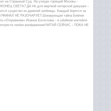
гил на Страшный Суд. На улицах горящей Москвы –
го!КОНЕЦ СВЕТА? ДА.Но для мертвой питерской девушки –
отится существо из древней гробницы. Каждый борется за
псисе?ФИНАЛ НЕ РАЗОЧАРУЕТ.Шокирующая тайна Библии
ти.«Откровение» Иоанна Богослова – в убойном коктейле
на потрясти любое воображение!ЧИТАЙ СЕЙЧАС – ПОКА НЕ