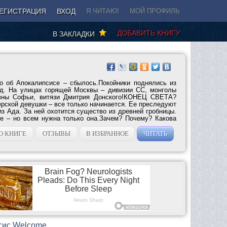
ЕГИСТРАЦИЯ
ВХОД
Я ЧИТАЮ!
МОЙ ПРОФИЛЬ
ДОБАВИТЬ КНИГУ
В ЗАКЛАДКИ
о об Апокалипсисе – сбылось.Покойники поднялись из
д. На улицах горящей Москвы – дивизии СС, монголы
евны Софьи, витязи Дмитрия Донского!КОНЕЦ СВЕТА?
рской девушки – все только начинается. Ее преследуют
из Ада. За ней охотится существо из древней гробницы.
е – но всем нужна только она.Зачем? Почему? Какова
О КНИГЕ
ОТЗЫВЫ
В ИЗБРАННОЕ
ЧИТАТЬ
псис Welcome