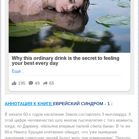
АННОТАЦИЯ К КНИГЕ
ЕВРЕЙСКИЙ СИНДРОМ - 1 :
В начале 60-х годов население Земли составляло 3 миллиарда. К
этой цифре человечество шло многие тысячелетия с того момента,
когда, по Дарвину, обезьяна впервые палкой сбила банан. В те же
60-е Никита Хрущев клятвенно обещал, что 'уже нынешнее
поколение советских людей будет жить при коммунизме'. Прошло