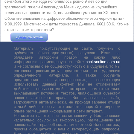
сентября этого же года исполнялось ровно 9 лет со дня
трагической гибели Александра Меня - одного из крупнейших
религиозных просветителей, величайших гуманистов ХХ века.
Обратите внимание на цифровое обозначение этой черной даты -
9.09.1999. Мистической даты торжества Дьявола. 6661.60.6. Кто же
стоит за этим торжеством?
Добавить отзыв
Жушман Дмитрий
Материалы, присутствующие на сайте, получены с
публичных (широкодоступных) ресурсов. Если вы
обладаете авторским правом на какую либо
информацию, размещенную на сайте
booksonline.com.ua
и не согласны с её общедоступностью в будущем, то мы
согласны рассмотреть предложения по удалению
определенного материала, а также обсудить
предложения о договоренностях, разрешающих
использовать данный контент. Мы не отслеживаем
действия пользователей, которые самостоятельно
выкладывают источники текстов, являющиеся объектом
вашего авторского права. Все данные на сайт,
загружаются автоматически, не проходя заранее отбора
с чьей либо стороны, что является нормой в мировом
опыте размещения информации в сети интернет.
Не смотря на это, при возникновении у Вас вопросов
касательно ссылок на информацию, размещенную на
нашем сайте, правообладателями которой Вы являетесь,
просим обращаться к нам с интересующим запросом.
Для этого требуется переслать е-mail на адрес: