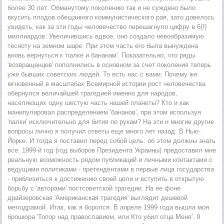
более 30 лет: Обманутому поколению так и не суждено было
вкусить плодов обещанного коммунистического рая, зато довелось
увидеть, как за эти годы человечество перешагнуло цифру в 6(!)
миллиардов. Увеличившись вдвое, оно создало невообразимую
тесноту на земном шаре. При этом часть его была вынуждена
вновь вернуться к 'палке и бананам'. Показательно, что ряды
'возвращенцев' пополнились в основном за счет поколения теперь
уже бывших советских людей. То есть нас с вами: Почему же
мгновенный в масштабах Всемирной истории рост человечества
обернулся величайшей трагедией именно для народов,
населяющих одну шестую часть нашей планеты? Кто и как
манипулировал распределением 'бананов', при этом используя
'палки' исключительно для бития по рукам? На эти и многие другие
вопросы лично я получил ответы еще много лет назад. В Нью-
Йорке. И тогда я поставил перед собой цель: об этом должны знать
все: 1999-й год (год выборов Президента Украины) предоставил мне
реальную возможность рядом публикаций и личными контактами с
ведущими политиками - претендентами в первые лица государства
- приблизиться к достижению своей цели и вступить в открытую
борьбу с 'авторами' постсоветской трагедии. На ее фоне
драйзеровская 'Американская трагедия' выглядит дешевой
мелодрамой. Итак, как я боролся: В апреле 1999 года вышла моя
брошюра 'Топор над православием, или Кто убил отца Меня'. 9