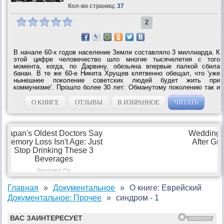
Кол-во страниц:
37
2
В начале 60-х годов население Земли составляло 3 миллиарда. К
этой цифре человечество шло многие тысячелетия с того
момента, когда, по Дарвину, обезьяна впервые палкой сбила
банан. В те же 60-е Никита Хрущев клятвенно обещал, что 'уже
нынешнее поколение советских людей будет жить при
коммунизме'. Прошло более 30 лет: Обманутому поколению так и
не суждено было вкусить плодов обещанного коммунистического
рая, зато довелось увидеть, как за...
О КНИГЕ
ОТЗЫВЫ
В ИЗБРАННОЕ
ЧИТАТЬ
Главная
Документальное
О книге: Еврейский
Документальное: Прочее
синдром - 1