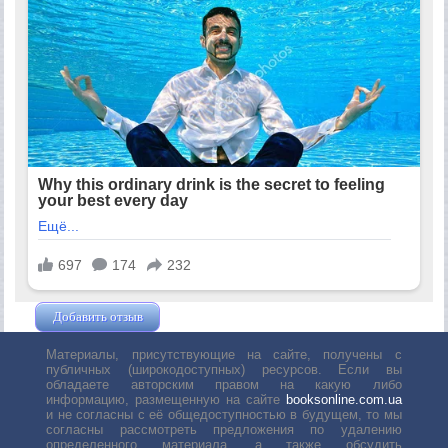
Добавить отзыв
Жушман Дмитрий
Материалы, присутствующие на сайте, получены с
публичных (широкодоступных) ресурсов. Если вы
обладаете авторским правом на какую либо
информацию, размещенную на сайте
booksonline.com.ua
и не согласны с её общедоступностью в будущем, то мы
согласны рассмотреть предложения по удалению
определенного материала, а также обсудить