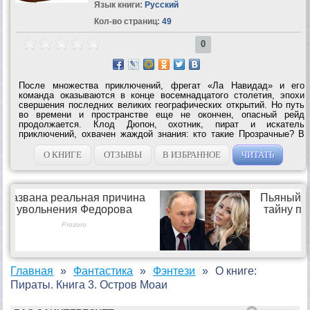
Язык книги:
Русский
Кол-во страниц:
49
0
После множества приключений, фрегат «Ла Навидад» и его
команда оказываются в конце восемнадцатого столетия, эпохи
свершения последних великих географических открытий. Но путь
во времени и пространстве еще не окончен, опасный рейд
продолжается. Клод Дюпон, охотник, пират и искатель
приключений, охвачен жаждой знания: кто такие Прозрачные? В
чем их цель, и что за чудовище прячут они на затерянном в самом
сердце Тихого океана крошечном...
О КНИГЕ
ОТЗЫВЫ
В ИЗБРАННОЕ
ЧИТАТЬ
Главная
Фантастика
Фэнтези
О книге:
Пираты. Книга 3. Остров Моаи