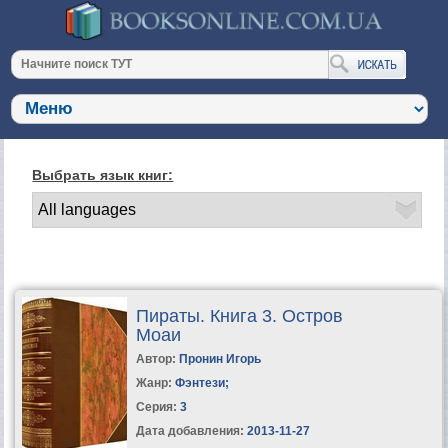
Выбрать язык книг:
Пираты. Книга 3. Остров
Моаи
Автор:
Пронин Игорь
Жанр:
Фэнтези
;
Серия:
3
Дата добавления:
2013-11-27