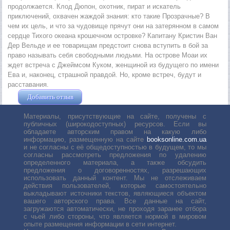
продолжается. Клод Дюпон, охотник, пират и искатель
приключений, охвачен жаждой знания: кто такие Прозрачные? В
чем их цель, и что за чудовище прячут они на затерянном в самом
сердце Тихого океана крошечном островке? Капитану Кристин Ван
Дер Вельде и ее товарищам предстоит снова вступить в бой за
право называть себя свободными людьми. На острове Моаи их
ждет встреча с Джеймсом Куком, женщиной из будущего по имени
Ева и, наконец, страшной правдой. Но, кроме встреч, будут и
расставания.
Добавить отзыв
Жушман Дмитрий
Материалы, присутствующие на сайте, получены с
публичных (широкодоступных) ресурсов. Если вы
обладаете авторским правом на какую либо
информацию, размещенную на сайте
booksonline.com.ua
и не согласны с её общедоступностью в будущем, то мы
согласны рассмотреть предложения по удалению
определенного материала, а также обсудить
предложения о договоренностях, разрешающих
использовать данный контент. Мы не отслеживаем
действия пользователей, которые самостоятельно
выкладывают источники текстов, являющиеся объектом
вашего авторского права. Все данные на сайт,
загружаются автоматически, не проходя заранее отбора
с чьей либо стороны, что является нормой в мировом
опыте размещения информации в сети интернет.