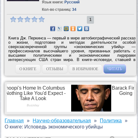
Язык книги:
Русский
Кол-во страниц:
34
1
Книга Дж. Перкинса — первый в мире автобиографический рассказ
о жизни, подготовке и методах деятельности особой
сверхзасекреченной группы «экономических убийц» —
профессионалов высочайшего уровня, призванных работать с
высшими политическими и экономическими лидерами
интересующих США стран мира. В книге–исповеди, ставшей в
США и Европе бестселлером, Дж. Перкинс раскрывает тайные
пружины мировой экономической политики,...
О КНИГЕ
ОТЗЫВЫ
В ИЗБРАННОЕ
ЧИТАТЬ
Главная
Научно-образовательная
Политика
О книге: Исповедь экономического убийцы