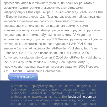
профессионалов высочайшего уровня, призванных работать с
высшими политическими и экономическими лидерами
интересующих США стран мира. В книге–исповеди, ставшей в США
и Европе бестселлером, Дж. Перкинс раскрывает тайные пружины
мировой экономической политики, объясняет странные
«совпадения» и «случайности» недавнего времени, круто
изменившие нашу жизнь. Автор предисловия и редактор русского
издания лауреат премии «Лучшие экономисты РАН» доктор
экономических наук, профессор Л.Л.Фитуни, руководитель Центра
глобальных и стратегических исследований ИАФ РАН Книга
впервые была опубликована Berrett-Koehler Publishers, Inc., San
Francisco, CA, USA. Все права защищены. © Pretext, 2005
Authorized translation into Russian © 2004 Berrett-Koehler Publishers,
Inc. © 2004 by John Perkins © Леонид Леонидович Фитуни,
предисловие, научная редакция русского издания, 2005 Перевод -
к.ф.н. Мария Анатольевна Богомолова
Добавить отзыв
Жушман Дмитрий
Материалы, присутствующие на сайте, получены с
публичных (широкодоступных) ресурсов. Если вы
обладаете авторским правом на какую либо
информацию, размещенную на сайте
booksonline.com.ua
и не согласны с её общедоступностью в будущем, то мы
согласны рассмотреть предложения по удалению