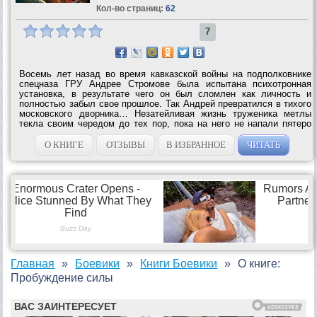
Кол-во страниц:
62
7
Восемь лет назад во время кавказской войны на подполковнике
спецназа ГРУ Андрее Стромове была испытана психотронная
установка, в результате чего он был сломлен как личность и
полностью забыл свое прошлое. Так Андрей превратился в тихого
московского дворника… Незатейливая жизнь труженика метлы
текла своим чередом до тех пор, пока на него не напали пятеро
отморозков. Сразу же дали о себе знать затаившиеся в
подсознании навыки...
О КНИГЕ
ОТЗЫВЫ
В ИЗБРАННОЕ
ЧИТАТЬ
Главная
Боевики
Книги Боевики
О книге:
Пробуждение силы