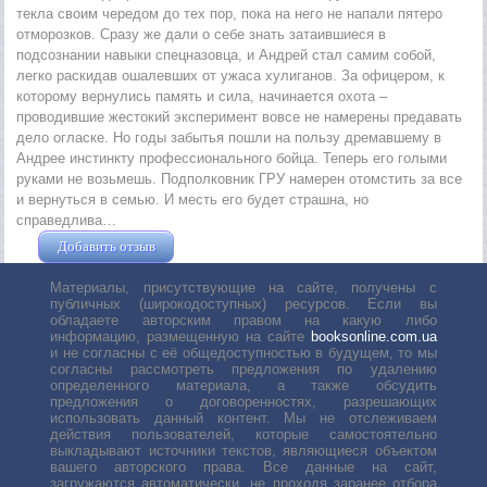
текла своим чередом до тех пор, пока на него не напали пятеро
отморозков. Сразу же дали о себе знать затаившиеся в
подсознании навыки спецназовца, и Андрей стал самим собой,
легко раскидав ошалевших от ужаса хулиганов. За офицером, к
которому вернулись память и сила, начинается охота –
проводившие жестокий эксперимент вовсе не намерены предавать
дело огласке. Но годы забытья пошли на пользу дремавшему в
Андрее инстинкту профессионального бойца. Теперь его голыми
руками не возьмешь. Подполковник ГРУ намерен отомстить за все
и вернуться в семью. И месть его будет страшна, но
справедлива…
Добавить отзыв
Жушман Дмитрий
Материалы, присутствующие на сайте, получены с
публичных (широкодоступных) ресурсов. Если вы
обладаете авторским правом на какую либо
информацию, размещенную на сайте
booksonline.com.ua
и не согласны с её общедоступностью в будущем, то мы
согласны рассмотреть предложения по удалению
определенного материала, а также обсудить
предложения о договоренностях, разрешающих
использовать данный контент. Мы не отслеживаем
действия пользователей, которые самостоятельно
выкладывают источники текстов, являющиеся объектом
вашего авторского права. Все данные на сайт,
загружаются автоматически, не проходя заранее отбора