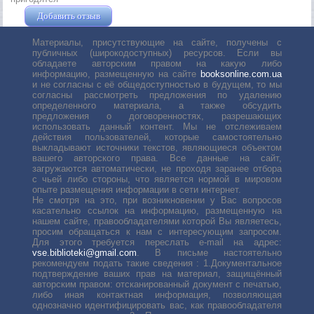
Добавить отзыв
Жушман Дмитрий
Материалы, присутствующие на сайте, получены с
публичных (широкодоступных) ресурсов. Если вы
обладаете авторским правом на какую либо
информацию, размещенную на сайте
booksonline.com.ua
и не согласны с её общедоступностью в будущем, то мы
согласны рассмотреть предложения по удалению
определенного материала, а также обсудить
предложения о договоренностях, разрешающих
использовать данный контент. Мы не отслеживаем
действия пользователей, которые самостоятельно
выкладывают источники текстов, являющиеся объектом
вашего авторского права. Все данные на сайт,
загружаются автоматически, не проходя заранее отбора
с чьей либо стороны, что является нормой в мировом
опыте размещения информации в сети интернет.
Не смотря на это, при возникновении у Вас вопросов
касательно ссылок на информацию, размещенную на
нашем сайте, правообладателями которой Вы являетесь,
просим обращаться к нам с интересующим запросом.
Для этого требуется переслать е-mail на адрес:
vse.biblioteki@gmail.com
. В письме настоятельно
рекомендуем подать такие сведения : 1.Документальное
подтверждение ваших прав на материал, защищённый
авторским правом: отсканированный документ с печатью,
либо иная контактная информация, позволяющая
однозначно идентифицировать вас, как правообладателя