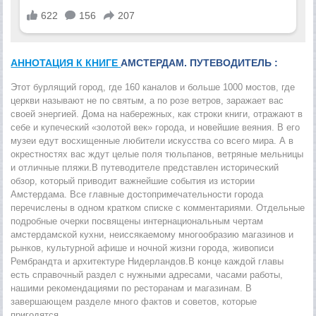
АННОТАЦИЯ К КНИГЕ
АМСТЕРДАМ. ПУТЕВОДИТЕЛЬ :
Этот бурлящий город, где 160 каналов и больше 1000 мостов, где
церкви называют не по святым, а по розе ветров, заражает вас
своей энергией. Дома на набережных, как строки книги, отражают в
себе и купеческий «золотой век» города, и новейшие веяния. В его
музеи едут восхищенные любители искусства со всего мира. А в
окрестностях вас ждут целые поля тюльпанов, ветряные мельницы
и отличные пляжи.В путеводителе представлен исторический
обзор, который приводит важнейшие события из истории
Амстердама. Все главные достопримечательности города
перечислены в одном кратком списке с комментариями. Отдельные
подробные очерки посвящены интернациональным чертам
амстердамской кухни, неиссякаемому многообразию магазинов и
рынков, культурной афише и ночной жизни города, живописи
Рембрандта и архитектуре Нидерландов.В конце каждой главы
есть справочный раздел с нужными адресами, часами работы,
нашими рекомендациями по ресторанам и магазинам. В
завершающем разделе много фактов и советов, которые
пригодятся