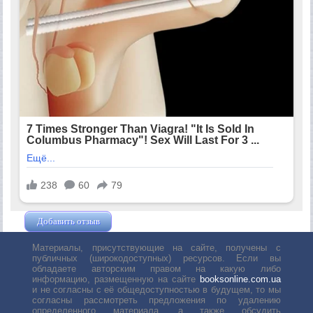
Добавить отзыв
Жушман Дмитрий
Материалы, присутствующие на сайте, получены с
публичных (широкодоступных) ресурсов. Если вы
обладаете авторским правом на какую либо
информацию, размещенную на сайте
booksonline.com.ua
и не согласны с её общедоступностью в будущем, то мы
согласны рассмотреть предложения по удалению
определенного материала, а также обсудить