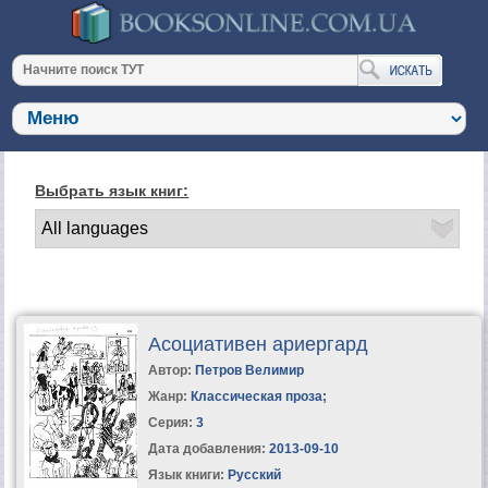
Выбрать язык книг:
Асоциативен ариергард
Автор:
Петров Велимир
Жанр:
Классическая проза
;
Серия:
3
Дата добавления:
2013-09-10
Язык книги:
Русский